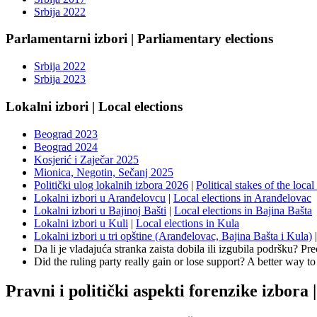
Srbija 2022
Parlamentarni izbori | Parliamentary elections
Srbija 2022
Srbija 2023
Lokalni izbori | Local elections
Beograd 2023
Beograd 2024
Kosjerić i Zaječar 2025
Mionica, Negotin, Sečanj 2025
Politički ulog lokalnih izbora 2026
|
Political stakes of the loca
Lokalni izbori u Aranđelovcu
|
Local elections in Aranđelovac
Lokalni izbori u Bajinoj Bašti
|
Local elections in Bajina Bašta
Lokalni izbori u Kuli
|
Local elections in Kula
Lokalni izbori u tri opštine (Aranđelovac, Bajina Bašta i Kula)
Da li je vladajuća stranka zaista dobila ili izgubila podršku? Pre
Did the ruling party really gain or lose support? A better way to 
Pravni i politički aspekti forenzike izbora |