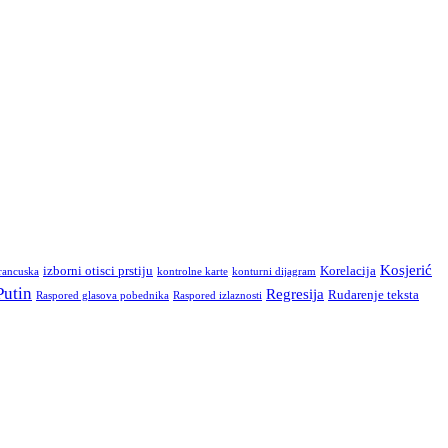
Kosjerić
izborni otisci prstiju
Korelacija
rancuska
kontrolne karte
konturni dijagram
Putin
Regresija
Rudarenje teksta
Raspored glasova pobednika
Raspored izlaznosti