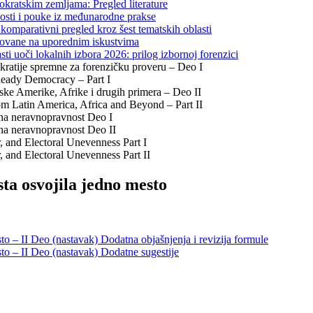
okratskim zemljama: Pregled literature
nosti i pouke iz međunarodne prakse
komparativni pregled kroz šest tematskih oblasti
snovane na uporednim iskustvima
sti uoči lokalnih izbora 2026: prilog izbornoj forenzici
kratije spremne za forenzičku proveru – Deo I
Ready Democracy – Part I
ske Amerike, Afrike i drugih primera – Deo II
m Latin America, Africa and Beyond – Part II
orna neravnopravnost Deo I
orna neravnopravnost Deo II
, and Electoral Unevenness Part I
, and Electoral Unevenness Part II
ta osvojila jedno mesto
to – II Deo (nastavak) Dodatna objašnjenja i revizija formule
sto – II Deo (nastavak) Dodatne sugestije