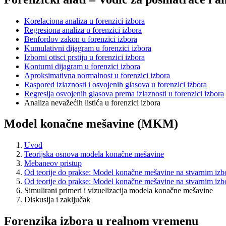
Korelaciona analiza u forenzici izbora
Regresiona analiza u forenzici izbora
Benfordov zakon u forenzici izbora
Kumulativni dijagram u forenzici izbora
Izborni otisci prstiju u forenzici izbora
Konturni dijagram u forenzici izbora
Aproksimativna normalnost u forenzici izbora
Raspored izlaznosti i osvojenih glasova u forenzici izbora
Regresija osvojenih glasova prema izlaznosti u forenzici izbora
Analiza nevažećih listića u forenzici izbora
Model konačne mešavine (MKM)
Uvod
Teorijska osnova modela konačne mešavine
Mebaneov pristup
Od teorije do prakse: Model konačne mešavine na stvarnim izb
Od teorije do prakse: Model konačne mešavine na stvarnim izb
Simulirani primeri i vizuelizacija modela konačne mešavine
Diskusija i zaključak
Forenzika izbora u realnom vremenu