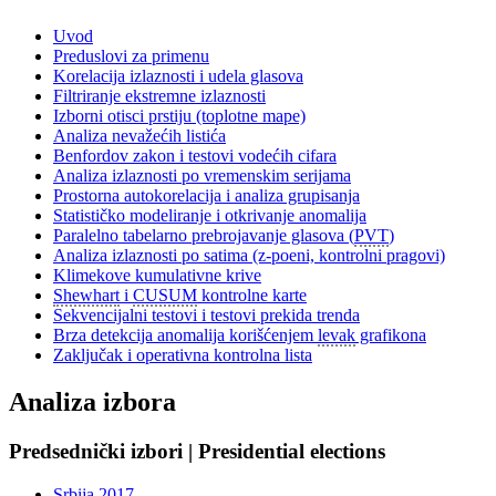
Uvod
Preduslovi za primenu
Korelacija izlaznosti i udela glasova
Filtriranje ekstremne izlaznosti
Izborni otisci prstiju (toplotne mape)
Analiza nevažećih listića
Benfordov zakon i testovi vodećih cifara
Analiza izlaznosti po vremenskim serijama
Prostorna autokorelacija i analiza grupisanja
Statističko modeliranje i otkrivanje anomalija
Paralelno tabelarno prebrojavanje glasova (
PVT
)
Analiza izlaznosti po satima (z-poeni, kontrolni pragovi)
Klimekove kumulativne krive
Shewhart
i
CUSUM
kontrolne karte
Sekvencijalni testovi i testovi prekida trenda
Brza detekcija anomalija korišćenjem
levak
grafikona
Zaključak i operativna kontrolna lista
Analiza izbora
Predsednički izbori | Presidential elections
Srbija 2017