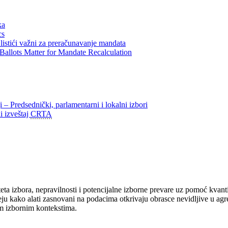
ka
cs
listići važni za preračunavanje mandata
Ballots Matter for Mandate Recalculation
 – Predsednički, parlamentarni i lokalni izbori
i izveštaj
CRTA
ta izbora, nepravilnosti i potencijalne izborne prevare uz pomoć kvant
eju kako alati zasnovani na podacima otkrivaju obrasce nevidljive u ag
tim izbornim kontekstima.