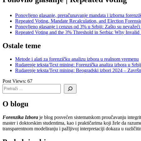
Ponovljeno glasanje, preračunavanje mandata i izborna forenzi
Repeated Voting, Mandate Recalculation, and Election Forensi
Ponovljeno glasanje i cenzus od 3% u Srbiji: Zašto su nevažeći 
Repeated Voting and the 3% Threshold in Serbia: Why Invalid 
Ostale teme
Metode i alati za forenzičku analizu izbora u realnom vremenu
Rudarenje teksta/Text mining: Forenzička analiza izbora u Srbiji
Rudarenje teksta/Text mining: Beogradski izbori 2024 – Završn
Post Views:
67
O blogu
Forenzika Izbora
je blog posvećen sistematskom proučavanju integrite
master i doktorskim studentima, kao i praktičarima koji žele da razum
transparentnom modeliranju i pažljivoj interpretaciji dokaza u različi