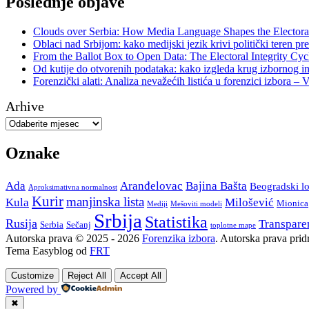
Poslednje objave
Clouds over Serbia: How Media Language Shapes the Electoral
Oblaci nad Srbijom: kako medijski jezik krivi politički teren pre
From the Ballot Box to Open Data: The Electoral Integrity Cyc
Od kutije do otvorenih podataka: kako izgleda krug izbornog in
Forenzički alati: Analiza nevažećih listića u forenzici izbora – 
Arhive
Oznake
Ada
Aranđelovac
Bajina Bašta
Beogradski lo
Aproksimativna normalnost
Kurir
manjinska lista
Kula
Milošević
Mionica
Mediji
Mešoviti modeli
Srbija
Statistika
Rusija
Transpare
Serbia
Sečanj
toplotne mape
Autorska prava © 2025 - 2026
Forenzika izbora
. Autorska prava prid
Tema Easyblog od
FRT
Customize
Reject All
Accept All
Powered by
✖