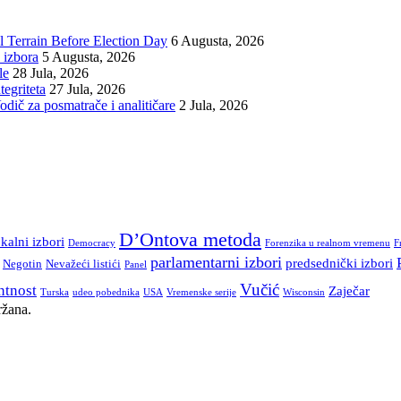
 Terrain Before Election Day
6 Augusta, 2026
 izbora
5 Augusta, 2026
le
28 Jula, 2026
tegriteta
27 Jula, 2026
Vodič za posmatrače i analitičare
2 Jula, 2026
D’Ontova metoda
kalni izbori
Democracy
Forenzika u realnom vremenu
F
parlamentarni izbori
predsednički izbori
Negotin
Nevažeći listići
Panel
Vučić
ntnost
Zaječar
Turska
udeo pobednika
USA
Vremenske serije
Wisconsin
ržana.