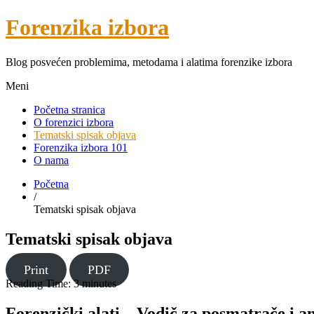
Forenzika izbora
Blog posvećen problemima, metodama i alatima forenzike izbora
Meni
Početna stranica
O forenzici izbora
Tematski spisak objava
Forenzika izbora 101
O nama
Početna
/
Tematski spisak objava
Tematski spisak objava
Print
PDF
Reading Time:
3
minutes
Forenzički alati – Vodič za posmatrače i an