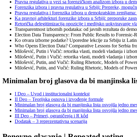
Pravna regulativa u vezi sa forenzičkom analizom izbora u dem
Forenzika izbora i pravna regulativa u Srbiji: Prepreke, moguć
Pravna regulativa i forenzika izbora u demokratskim zemljama: 
Ka pravnoj arhitekturi forenzike izbora u Srbiji: preporuke za
Retorička delegitimizacija opozicije i medijsko uokviravanje vla
Transparentnost izbornih podataka: od javnih rezultata do demo
Election Data Transparency: From Public Results to Forensic-
Ko otvara izborne podatke? Uporedne lekcije za Srbiju iz Latin
Who Opens Election Data? Comparative Lessons for Serbia fro
Milošević, Putin i Vučić: retorika vlasti, modeli vladanja i izb
Milošević, Putin i Vučić: retorika vlasti, modeli vladanja i izb
Milošević, Putin, and Vučić: Ruling Rhetoric, Models of Power
Milošević, Putin, and Vučić: Ruling Rhetoric, Models of Power
Minimalan broj glasova da bi manjinska lis
I Deo – Uvod i institucionalni kontekst
II Deo – Teorijska osnova i izvođenje formule
Minimalan broj glasova da bi manjinska lista osvojila jedno mes
Minimalan broj glasova da bi manjinska lista osvojila jedno me
III Deo – Primeri, ograničenja i R kôd
Dodatak – 3 reprezentativna scenarija
Ponovno glasanje | Repeated voting