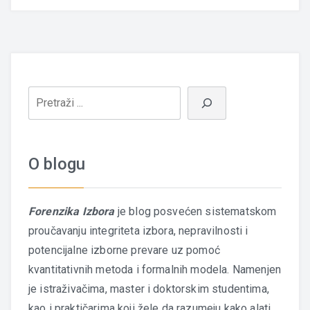
O blogu
Forenzika Izbora
je blog posvećen sistematskom
proučavanju integriteta izbora, nepravilnosti i
potencijalne izborne prevare uz pomoć
kvantitativnih metoda i formalnih modela. Namenjen
je istraživačima, master i doktorskim studentima,
kao i praktičarima koji žele da razumeju kako alati