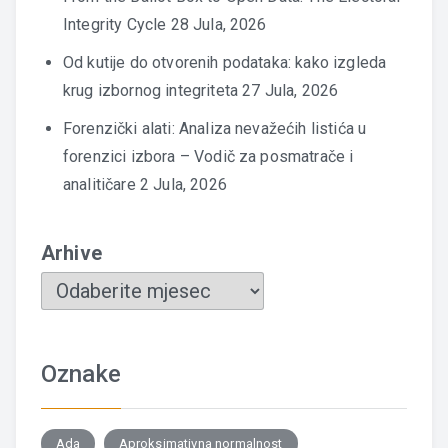
Integrity Cycle
28 Jula, 2026
Od kutije do otvorenih podataka: kako izgleda
krug izbornog integriteta
27 Jula, 2026
Forenzički alati: Analiza nevažećih listića u
forenzici izbora – Vodič za posmatrače i
analitičare
2 Jula, 2026
Arhive
Oznake
Ada
Aproksimativna normalnost