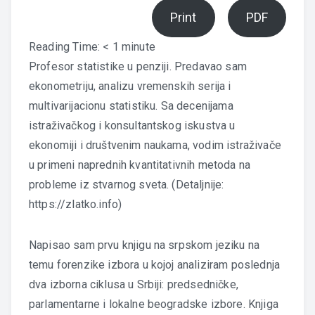
Print
PDF
Reading Time:
< 1
minute
Profesor statistike u penziji. Predavao sam
ekonometriju, analizu vremenskih serija i
multivarijacionu statistiku. Sa decenijama
istraživačkog i konsultantskog iskustva u
ekonomiji i društvenim naukama, vodim istraživače
u primeni naprednih kvantitativnih metoda na
probleme iz stvarnog sveta. (Detaljnije:
https://zlatko.info
)
Napisao sam prvu knjigu na srpskom jeziku na
temu forenzike izbora u kojoj analiziram poslednja
dva izborna ciklusa u Srbiji: predsedničke,
parlamentarne i lokalne beogradske izbore. Knjiga