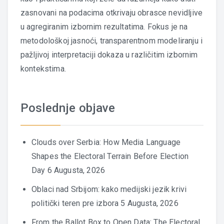
zasnovani na podacima otkrivaju obrasce nevidljive
u agregiranim izbornim rezultatima. Fokus je na
metodološkoj jasnoći, transparentnom modeliranju i
pažljivoj interpretaciji dokaza u različitim izbornim
kontekstima.
Poslednje objave
Clouds over Serbia: How Media Language
Shapes the Electoral Terrain Before Election
Day
6 Augusta, 2026
Oblaci nad Srbijom: kako medijski jezik krivi
politički teren pre izbora
5 Augusta, 2026
From the Ballot Box to Open Data: The Electoral