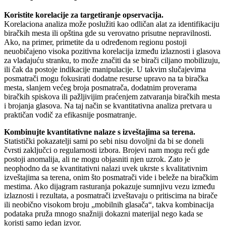
Koristite korelacije za targetiranje opservacija.
Korelaciona analiza može poslužiti kao odličan alat za identifikaciju
biračkih mesta ili opština gde su verovatno prisutne nepravilnosti.
Ako, na primer, primetite da u određenom regionu postoji
neuobičajeno visoka pozitivna korelacija između izlaznosti i glasova
za vladajuću stranku, to može značiti da se birači ciljano mobilizuju,
ili čak da postoje indikacije manipulacije. U takvim slučajevima
posmatrači mogu fokusirati dodatne resurse upravo na ta biračka
mesta, slanjem većeg broja posmatrača, dodatnim proverama
biračkih spiskova ili pažljivijim praćenjem zatvaranja biračkih mesta
i brojanja glasova. Na taj način se kvantitativna analiza pretvara u
praktičan vodič za efikasnije posmatranje.
Kombinujte kvantitativne nalaze s izveštajima sa terena.
Statistički pokazatelji sami po sebi nisu dovoljni da bi se doneli
čvrsti zaključci o regularnosti izbora. Brojevi nam mogu reći gde
postoji anomalija, ali ne mogu objasniti njen uzrok. Zato je
neophodno da se kvantitativni nalazi uvek ukrste s kvalitativnim
izveštajima sa terena, onim što posmatrači vide i beleže na biračkim
mestima. Ako dijagram rasturanja pokazuje sumnjivu vezu između
izlaznosti i rezultata, a posmatrači izveštavaju o pritiscima na birače
ili neobično visokom broju „mobilnih glasača“, takva kombinacija
podataka pruža mnogo snažniji dokazni materijal nego kada se
koristi samo jedan izvor.