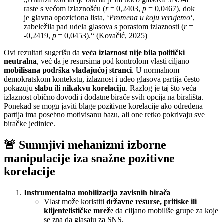
raste s većom izlaznošću (
r
= 0,2403,
p
= 0,0467), dok
je glavna opoziciona lista, ‘
Promena u koju verujemo
‘,
zabeležila pad udela glasova s porastom izlaznosti (
r
=
-0,2419,
p
= 0,0453).“ (Kovačić, 2025)
Ovi rezultati sugerišu da
veća izlaznost nije bila politički
neutralna
, već da je resursima pod kontrolom vlasti ciljano
mobilisana podrška vladajućoj stranci
. U normalnom
demokratskom kontekstu, izlaznost i udeo glasova partija često
pokazuju
slabu ili nikakvu korelaciju
. Razlog je taj što veća
izlaznost obično dovodi i dodatne birače svih opcija na birališta.
Ponekad se mogu javiti blage pozitivne korelacije ako određena
partija ima posebno motivisanu bazu, ali one retko pokrivaju sve
biračke jedinice.
🚨 Sumnjivi mehanizmi izborne
manipulacije iza snažne pozitivne
korelacije
Instrumentalna mobilizacija zavisnih birača
Vlast može koristiti
državne resurse, pritiske ili
klijentelističke mreže
da ciljano mobiliše grupe za koje
se zna da glasaju za SNS.