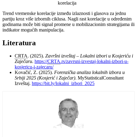
korelacija
Trend vremenske korelacije između izlaznosti i glasova za jednu
partiju kroz više izbornih ciklusa. Nagli rast korelacije u određenim
godinama može biti signal promene u mobilizacionim strategijama ili
indikator mogućih manipulacija.
Literatura
CRTA
. (2025).
Završni izveštaj – Lokalni izbori u Kosjeriću i
Zaječaru
.
https://
CRTA
.rs/zavrsni-izvestaj-lokalni-izbori-u-
kosjericu-i-zajecaru/
Kovačić, Z. (2025).
Forenzička analiza lokalnih izbora u
Srbiji 2025 (Kosjerić i Zaječar)
. MyStatisticalConsultant
Izveštaj.
https://bit.ly/lokalni_izbori_2025