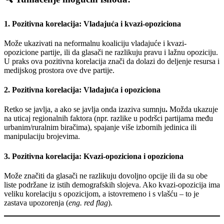
1. Pozitivna korelacija: Vladajuća i kvazi-opoziciona
Može ukazivati na neformalnu koaliciju vladajuće i kvazi-
opozicione partije, ili da glasači ne razlikuju pravu i lažnu opoziciju.
U praks ova pozitivna korelacija znači da dolazi do deljenje resursa i
medijskog prostora ove dve partije.
2. Pozitivna korelacija: Vladajuća i opoziciona
Retko se javlja, a ako se javlja onda izaziva sumnju
.
Možda ukazuje
na uticaj regionalnih faktora (npr. razlike u podršci partijama među
urbanim/ruralnim biračima), spajanje više izbornih jedinica ili
manipulaciju brojevima.
3. Pozitivna korelacija: Kvazi-opoziciona i opoziciona
Može značiti da glasači ne razlikuju dovoljno opcije ili da su obe
liste podržane iz istih demografskih slojeva. Ako kvazi-opozicija ima
veliku korelaciju s opozicijom, a istovremeno i s vlašću – to je
zastava upozorenja (
eng. red flag
).