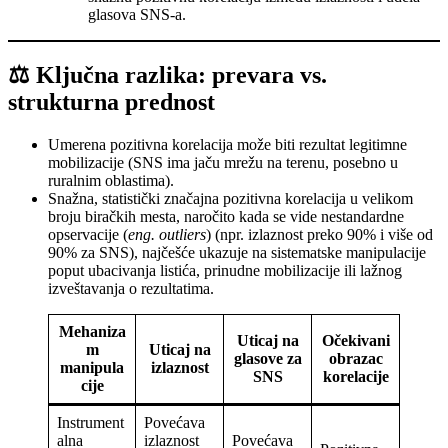
glasova SNS-a.
⚖️ Ključna razlika: prevara vs.
strukturna prednost
Umerena pozitivna korelacija može biti rezultat legitimne
mobilizacije (SNS ima jaču mrežu na terenu, posebno u
ruralnim oblastima).
Snažna, statistički značajna pozitivna korelacija u velikom
broju biračkih mesta, naročito kada se vide nestandardne
opservacije (
eng. outliers
) (npr. izlaznost preko 90% i više od
90% za SNS), najčešće ukazuje na sistematske manipulacije
poput ubacivanja listića, prinudne mobilizacije ili lažnog
izveštavanja o rezultatima.
Mehaniza
Uticaj na
Očekivani
m
Uticaj na
glasove za
obrazac
manipula
izlaznost
SNS
korelacije
cije
Instrument
Povećava
alna
izlaznost
Povećava