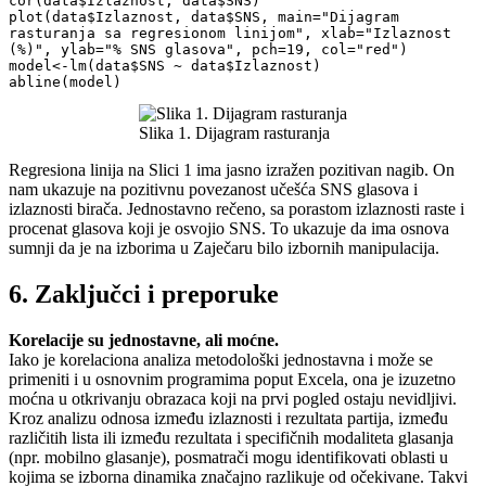
cor(data$Izlaznost, data$SNS)

plot(data$Izlaznost, data$SNS, main="Dijagram 
rasturanja sa regresionom linijom", xlab="Izlaznost 
(%)", ylab="% SNS glasova", pch=19, col="red")

model<-lm(data$SNS ~ data$Izlaznost)

abline(model)
Slika 1. Dijagram rasturanja
Regresiona linija na Slici 1 ima jasno izražen pozitivan nagib. On
nam ukazuje na pozitivnu povezanost učešća SNS glasova i
izlaznosti birača. Jednostavno rečeno, sa porastom izlaznosti raste i
procenat glasova koji je osvojio SNS. To ukazuje da ima osnova
sumnji da je na izborima u Zaječaru bilo izbornih manipulacija.
6. Zaključci i preporuke
Korelacije su jednostavne, ali moćne.
Iako je korelaciona analiza metodološki jednostavna i može se
primeniti i u osnovnim programima poput Excela, ona je izuzetno
moćna u otkrivanju obrazaca koji na prvi pogled ostaju nevidljivi.
Kroz analizu odnosa između izlaznosti i rezultata partija, između
različitih lista ili između rezultata i specifičnih modaliteta glasanja
(npr. mobilno glasanje), posmatrači mogu identifikovati oblasti u
kojima se izborna dinamika značajno razlikuje od očekivane. Takvi