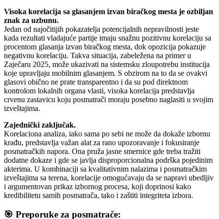
Visoka korelacija sa glasanjem izvan biračkog mesta je ozbiljan
znak za uzbunu.
Jedan od najočitijih pokazatelja potencijalnih nepravilnosti jeste
kada rezultati vladajuće partije imaju snažnu pozitivnu korelaciju sa
procentom glasanja izvan biračkog mesta, dok opozicija pokazuje
negativnu korelaciju. Takva situacija, zabeležena na primer u
Zaječaru 2025, može ukazivati na sistemsku zloupotrebu institucija
koje upravljaju mobilnim glasanjem. S obzirom na to da se ovakvi
glasovi obično ne prate transparentno i da su pod direktnom
kontrolom lokalnih organa vlasti, visoka korelacija predstavlja
crvenu zastavicu koju posmatrači moraju posebno naglasiti u svojim
izveštajima.
Zajednički zaključak.
Korelaciona analiza, iako sama po sebi ne može da dokaže izbornu
krađu, predstavlja važan alat za rano upozoravanje i fokusiranje
posmatračkih napora. Ona pruža jasne smernice gde treba tražiti
dodatne dokaze i gde se javlja disproporcionalna podrška pojedinim
akterima. U kombinaciji sa kvalitativnim nalazima i posmatračkim
izveštajima sa terena, korelacije omogućavaju da se napravi ubedljiv
i argumentovan prikaz izbornog procesa, koji doprinosi kako
kredibilitetu samih posmatrača, tako i zaštiti integriteta izbora.
🎯 Preporuke za posmatrače: