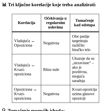
📊 Tri ključne korelacije koje treba analizirati:
Očekivanja u
Tumačenje
Korelacija
regularnim
kad odstupa
uslovima
Obe partije
Vladajuća ↔
targetiraju
Negativna
Opoziciona
različito
biračko telo
Ukazuje da su
„nezavisne“ –
Vladajuća ↔
ako je
Kvazi-
Blizu nule
pozitivna,
opoziciona
moguća
saradnja
Opoziciona ↔
Kvazi-opozicija
Kvazi-
Negativna
uzima glasove
opoziciona
opoziciji
🔍 Tumačenje mogućih ishoda: