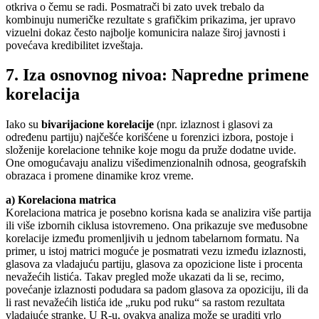
otkriva o čemu se radi. Posmatrači bi zato uvek trebalo da
kombinuju numeričke rezultate s grafičkim prikazima, jer upravo
vizuelni dokaz često najbolje komunicira nalaze široj javnosti i
povećava kredibilitet izveštaja.
7. Iza osnovnog nivoa: Napredne primene
korelacija
Iako su
bivarijacione korelacije
(npr. izlaznost i glasovi za
određenu partiju) najčešće korišćene u forenzici izbora, postoje i
složenije korelacione tehnike koje mogu da pruže dodatne uvide.
One omogućavaju analizu višedimenzionalnih odnosa, geografskih
obrazaca i promene dinamike kroz vreme.
a) Korelaciona matrica
Korelaciona matrica je posebno korisna kada se analizira više partija
ili više izbornih ciklusa istovremeno. Ona prikazuje sve međusobne
korelacije između promenljivih u jednom tabelarnom formatu. Na
primer, u istoj matrici moguće je posmatrati vezu između izlaznosti,
glasova za vladajuću partiju, glasova za opozicione liste i procenta
nevažećih listića. Takav pregled može ukazati da li se, recimo,
povećanje izlaznosti podudara sa padom glasova za opoziciju, ili da
li rast nevažećih listića ide „ruku pod ruku“ sa rastom rezultata
vladajuće stranke. U R-u, ovakva analiza može se uraditi vrlo