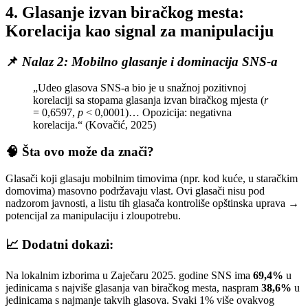
4. Glasanje izvan biračkog mesta:
Korelacija kao signal za manipulaciju
📌
Nalaz 2: Mobilno glasanje i dominacija SNS-a
„Udeo glasova SNS-a bio je u snažnoj pozitivnoj
korelaciji sa stopama glasanja izvan biračkog mjesta (
r
= 0,6597,
p
< 0,0001)… Opozicija: negativna
korelacija.“ (Kovačić, 2025)
🧠 Šta ovo može da znači?
Glasači koji glasaju mobilnim timovima (npr. kod kuće, u staračkim
domovima) masovno podržavaju vlast. Ovi glasači nisu pod
nadzorom javnosti, a listu tih glasača kontroliše opštinska uprava →
potencijal za manipulaciju i zloupotrebu.
📈 Dodatni dokazi:
Na lokalnim izborima u Zaječaru 2025. godine SNS ima
69,4%
u
jedinicama s najviše glasanja van biračkog mesta, naspram
38,6%
u
jedinicama s najmanje takvih glasova. Svaki 1% više ovakvog