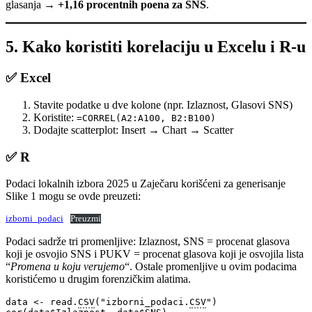
glasanja →
+1,16 procentnih poena za SNS
.
5. Kako koristiti korelaciju u Excelu i R-u
✅ Excel
Stavite podatke u dve kolone (npr. Izlaznost, Glasovi SNS)
Koristite:
=CORREL(A2:A100, B2:B100)
Dodajte scatterplot: Insert → Chart → Scatter
✅ R
Podaci lokalnih izbora 2025 u Zaječaru korišćeni za generisanje
Slike 1 mogu se ovde preuzeti:
izborni_podaci
Preuzmi
Podaci sadrže tri promenljive: Izlaznost, SNS = procenat glasova
koji je osvojio SNS i PUKV = procenat glasova koji je osvojila lista
“
Promena u koju verujemo
“. Ostale promenljive u ovim podacima
koristićemo u drugim forenzičkim alatima.
data <- read.
CSV
("izborni_podaci.
CSV
")
