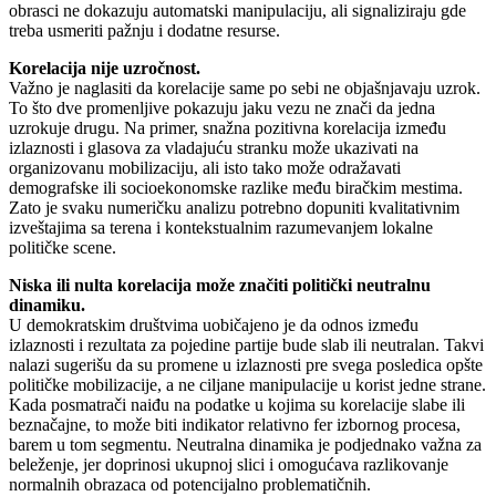
obrasci ne dokazuju automatski manipulaciju, ali signaliziraju gde
treba usmeriti pažnju i dodatne resurse.
Korelacija nije uzročnost.
Važno je naglasiti da korelacije same po sebi ne objašnjavaju uzrok.
To što dve promenljive pokazuju jaku vezu ne znači da jedna
uzrokuje drugu. Na primer, snažna pozitivna korelacija između
izlaznosti i glasova za vladajuću stranku može ukazivati na
organizovanu mobilizaciju, ali isto tako može odražavati
demografske ili socioekonomske razlike među biračkim mestima.
Zato je svaku numeričku analizu potrebno dopuniti kvalitativnim
izveštajima sa terena i kontekstualnim razumevanjem lokalne
političke scene.
Niska ili nulta korelacija može značiti politički neutralnu
dinamiku.
U demokratskim društvima uobičajeno je da odnos između
izlaznosti i rezultata za pojedine partije bude slab ili neutralan. Takvi
nalazi sugerišu da su promene u izlaznosti pre svega posledica opšte
političke mobilizacije, a ne ciljane manipulacije u korist jedne strane.
Kada posmatrači naiđu na podatke u kojima su korelacije slabe ili
beznačajne, to može biti indikator relativno fer izbornog procesa,
barem u tom segmentu. Neutralna dinamika je podjednako važna za
beleženje, jer doprinosi ukupnoj slici i omogućava razlikovanje
normalnih obrazaca od potencijalno problematičnih.