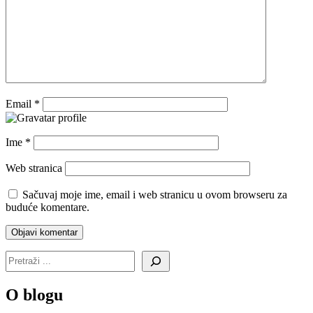
Email
*
Ime
*
Web stranica
Sačuvaj moje ime, email i web stranicu u ovom browseru za
buduće komentare.
O blogu