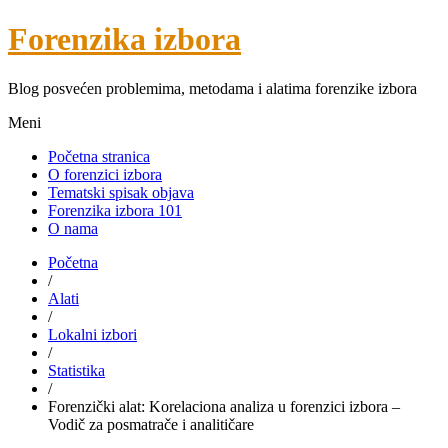
Forenzika izbora
Blog posvećen problemima, metodama i alatima forenzike izbora
Meni
Početna stranica
O forenzici izbora
Tematski spisak objava
Forenzika izbora 101
O nama
Početna
/
Alati
/
Lokalni izbori
/
Statistika
/
Forenzički alat: Korelaciona analiza u forenzici izbora –
Vodič za posmatrače i analitičare