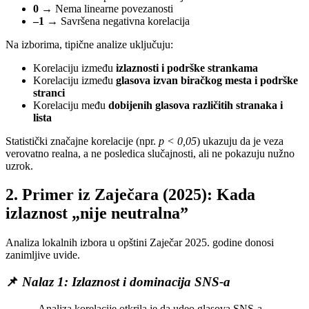
0
→ Nema linearne povezanosti
–1
→ Savršena negativna korelacija
Na izborima, tipične analize uključuju:
Korelaciju između
izlaznosti i podrške strankama
Korelaciju između
glasova izvan biračkog mesta i podrške
stranci
Korelaciju među
dobijenih glasova različitih stranaka i
lista
Statistički značajne korelacije (npr.
p < 0,05
) ukazuju da je veza
verovatno realna, a ne posledica slučajnosti, ali ne pokazuju nužno
uzrok.
2. Primer iz Zaječara (2025): Kada
izlaznost „nije neutralna”
Analiza lokalnih izbora u opštini Zaječar 2025. godine donosi
zanimljive uvide.
📌
Nalaz 1: Izlaznost i dominacija SNS-a
„Analiza korelacije otkrila je da udeo glasova SNS-a