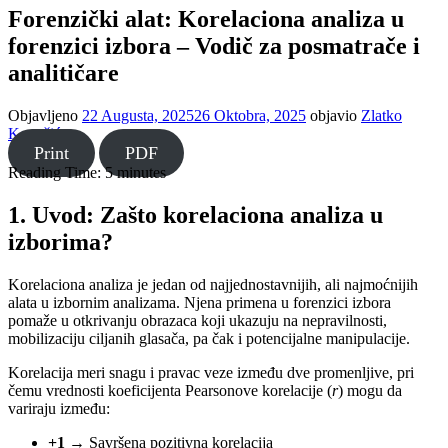
Forenzički alat: Korelaciona analiza u
forenzici izbora – Vodič za posmatrače i
analitičare
Objavljeno
22 Augusta, 2025
26 Oktobra, 2025
objavio
Zlatko
Kovačić
Print
PDF
Reading Time:
5
minutes
1. Uvod: Zašto korelaciona analiza u
izborima?
Korelaciona analiza je jedan od najjednostavnijih, ali najmoćnijih
alata u izbornim analizama. Njena primena u forenzici izbora
pomaže u otkrivanju obrazaca koji ukazuju na nepravilnosti,
mobilizaciju ciljanih glasača, pa čak i potencijalne manipulacije.
Korelacija meri snagu i pravac veze između dve promenljive, pri
čemu vrednosti koeficijenta Pearsonove korelacije (
r
) mogu da
variraju između:
+1
→ Savršena pozitivna korelacija