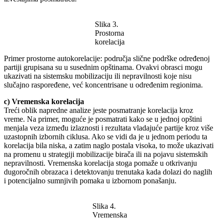
Slika 3.
Prostorna
korelacija
Primer prostorne autokorelacije: područja slične podrške određenoj
partiji grupisana su u susednim opštinama. Ovakvi obrasci mogu
ukazivati na sistemsku mobilizaciju ili nepravilnosti koje nisu
slučajno raspoređene, već koncentrisane u određenim regionima.
c) Vremenska korelacija
Treći oblik napredne analize jeste posmatranje korelacija kroz
vreme. Na primer, moguće je posmatrati kako se u jednoj opštini
menjala veza između izlaznosti i rezultata vladajuće partije kroz više
uzastopnih izbornih ciklusa. Ako se vidi da je u jednom periodu ta
korelacija bila niska, a zatim naglo postala visoka, to može ukazivati
na promenu u strategiji mobilizacije birača ili na pojavu sistemskih
nepravilnosti. Vremenska korelacija stoga pomaže u otkrivanju
dugoročnih obrazaca i detektovanju trenutaka kada dolazi do naglih
i potencijalno sumnjivih pomaka u izbornom ponašanju.
Slika 4.
Vremenska