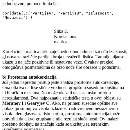
jednostavno, pomoću funkcije:
cor(data[,c("PartijaA", "PartijaB", "Izlaznost", 
"Nevazeci")])
Slika 2.
Korelaciona
matrica
Korelaciona matrica prikazuje međusobne odnose između izlaznosti,
glasova za različite partije i broja nevažećih listića. Tamnije nijanse
ukazuju na jače pozitivne ili negativne veze. Ovakav pregled
omogućava posmatračima da brzo uoče šire obrasce u podacima.
b) Prostorna autokorelacija
Još jedan napredni pristup jeste analiza prostorne autokorelacije.
Ona otkriva da li se slične vrednosti grupišu u susednim opštinama
ili biračkim mestima, što može ukazati na sistemsku prirodu
neregularnosti. Dva najpoznatija statistička testa u ovoj oblasti su
Moranov I
i
Gearyjev C
. Ako, na primer, susedne opštine sve
pokazuju sumnjivo visoku izlaznost i istovremeno nesrazmerno
visok udeo glasova za istu partiju, prostorna autokorelacija može
potvrditi da takvo grupisanje nije rezultat slučajnosti. Ovi nalazi
posebno dobijaju na značaju kada se ukrštaju sa terenskim
izveštajima posmatrača.