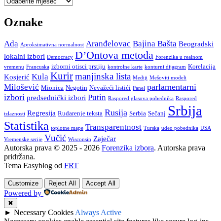
Oznake
Ada
Aranđelovac
Bajina Bašta
Beogradski
Aproksimativna normalnost
D’Ontova metoda
lokalni izbori
Democracy
Forenzika u realnom
izborni otisci prstiju
Korelacija
vremenu
Francuska
kontrolne karte
konturni dijagram
Kurir
manjinska lista
Kula
Kosjerić
Mediji
Mešoviti modeli
parlamentarni
Milošević
Mionica
Negotin
Nevažeći listići
Panel
izbori
Putin
predsednički izbori
Raspored glasova pobednika
Raspored
Srbija
Rusija
Regresija
Rudarenje teksta
Serbia
Sečanj
izlaznosti
Statistika
Transparentnost
toplotne mape
Turska
udeo pobednika
USA
Vučić
Zaječar
Vremenske serije
Wisconsin
Autorska prava © 2025 - 2026
Forenzika izbora
. Autorska prava
pridržana.
Tema Easyblog od
FRT
Customize
Reject All
Accept All
Powered by
✖
►
Necessary Cookies
Always Active