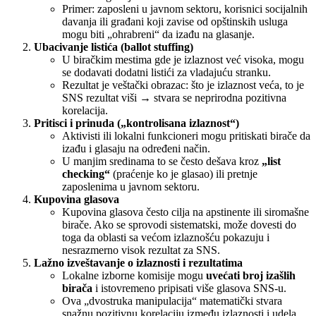
Primer: zaposleni u javnom sektoru, korisnici socijalnih
davanja ili građani koji zavise od opštinskih usluga
mogu biti „ohrabreni“ da izađu na glasanje.
Ubacivanje listića (ballot stuffing)
U biračkim mestima gde je izlaznost već visoka, mogu
se dodavati dodatni listići za vladajuću stranku.
Rezultat je veštački obrazac: što je izlaznost veća, to je
SNS rezultat viši → stvara se neprirodna pozitivna
korelacija.
Pritisci i prinuda („kontrolisana izlaznost“)
Aktivisti ili lokalni funkcioneri mogu pritiskati birače da
izađu i glasaju na određeni način.
U manjim sredinama to se često dešava kroz
„list
checking“
(praćenje ko je glasao) ili pretnje
zaposlenima u javnom sektoru.
Kupovina glasova
Kupovina glasova često cilja na apstinente ili siromašne
birače. Ako se sprovodi sistematski, može dovesti do
toga da oblasti sa većom izlaznošću pokazuju i
nesrazmerno visok rezultat za SNS.
Lažno izveštavanje o izlaznosti i rezultatima
Lokalne izborne komisije mogu
uvećati broj izašlih
birača
i istovremeno pripisati više glasova SNS-u.
Ova „dvostruka manipulacija“ matematički stvara
snažnu pozitivnu korelaciju između izlaznosti i udela