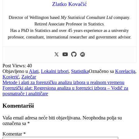
Zlatko Kovačić
Director of Wellington based
My Statistical Consultant Ltd
company.
Retired Associate Professor in Statistics.
Has a PhD in Statistics and over 45 years experience as a university
professor, consultant, international researcher and government advisor.
Post Views:
40
Objavljeno u
Alati
,
Lokalni izbori
,
Statistika
Označeno sa
Korelacija
,
Kosjerić
,
Zaječar
Navigacija
Metode i alati za forenzičku analizu izbora u realnom vremenu
Forenzički alat: Regresiona analiza u forenzici izbora – Vodič za
članaka
posmatrače i analitičare
Komentariši
Vaša email adresa neće biti objavljivana.
Neophodna polja su
označena sa
*
Komentar
*