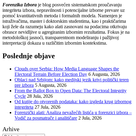
Forenzika Izbora
je blog posvećen sistematskom proučavanju
integriteta izbora, nepravilnosti i potencijalne izborne prevare uz
pomoć kvantitativnih metoda i formalnih modela. Namenjen je
istraživačima, master i doktorskim studentima, kao i praktičarima
koji žele da razumeju kako alati zasnovani na podacima otkrivaju
obrasce nevidljive u agregiranim izbornim rezultatima. Fokus je na
metodološkoj jasnoći, transparentnom modeliranju i pažljivoj
interpretaciji dokaza u različitim izbornim kontekstima.
Poslednje objave
Clouds over Serbia: How Media Language Shapes the
Electoral Terrain Before Election Day
6 Augusta, 2026
Oblaci nad Srbijom: kako medijski jezik krivi politički teren
pre izbora
5 Augusta, 2026
From the Ballot Box to Open Data: The Electoral Integrity
Cycle
28 Jula, 2026
Od kutije do otvorenih podataka: kako izgleda krug izbornog
integriteta
27 Jula, 2026
Forenzički alati: Analiza nevažećih listića u forenzici izbora –
Vodič za posmatrače i analitičare
2 Jula, 2026
Arhive