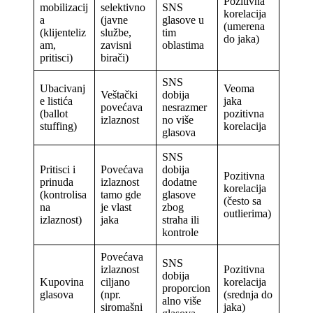
Pozitivna
mobilizacij
selektivno
SNS
korelacija
a
(javne
glasove u
(umerena
(klijenteliz
službe,
tim
do jaka)
am,
zavisni
oblastima
pritisci)
birači)
SNS
Ubacivanj
Veoma
Veštački
dobija
e listića
jaka
povećava
nesrazmer
(ballot
pozitivna
izlaznost
no više
stuffing)
korelacija
glasova
SNS
Pritisci i
Povećava
dobija
Pozitivna
prinuda
izlaznost
dodatne
korelacija
(kontrolisa
tamo gde
glasove
(često sa
na
je vlast
zbog
outlierima)
izlaznost)
jaka
straha ili
kontrole
Povećava
SNS
izlaznost
Pozitivna
dobija
Kupovina
ciljano
korelacija
proporcion
glasova
(npr.
(srednja do
alno više
siromašni
jaka)