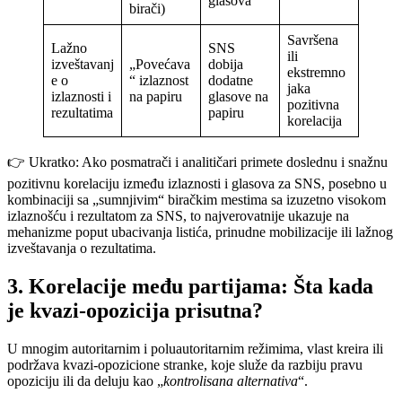
glasova
birači)
Savršena
Lažno
SNS
ili
izveštavanj
„Povećava
dobija
ekstremno
e o
“ izlaznost
dodatne
jaka
izlaznosti i
na papiru
glasove na
pozitivna
rezultatima
papiru
korelacija
👉 Ukratko: Ako posmatrači i analitičari primete doslednu i snažnu
pozitivnu korelaciju između izlaznosti i glasova za SNS, posebno u
kombinaciji sa „sumnjivim“ biračkim mestima sa izuzetno visokom
izlaznošću i rezultatom za SNS, to najverovatnije ukazuje na
mehanizme poput ubacivanja listića, prinudne mobilizacije ili lažnog
izveštavanja o rezultatima.
3. Korelacije među partijama: Šta kada
je kvazi-opozicija prisutna?
U mnogim autoritarnim i poluautoritarnim režimima, vlast kreira ili
podržava kvazi-opozicione stranke, koje služe da razbiju pravu
opoziciju ili da deluju kao „
kontrolisana alternativa
“.