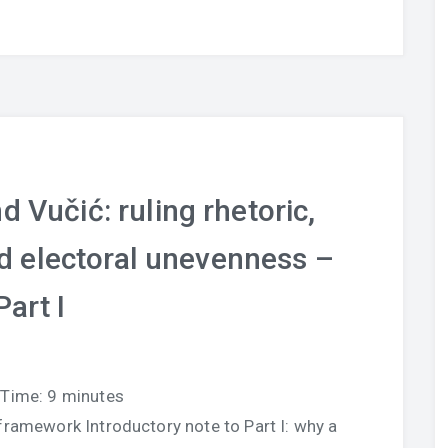
d Vučić: ruling rhetoric,
d electoral unevenness –
Part I
 Time:
9
minutes
 framework Introductory note to Part I: why a