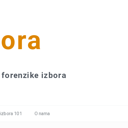
bora
forenzike izbora
 izbora 101
O nama