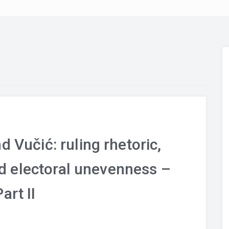
d Vučić: ruling rhetoric,
d electoral unevenness –
Part II