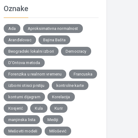
Oznake
Ada
Aproksimativna normalnost
Aranđelovac
Bajina Bašta
Beogradski lokalni izbori
Democracy
D’Ontova metoda
Forenzika u realnom vremenu
Francuska
izborni otisci prstiju
kontrolne karte
konturni dijagram
Korelacija
Kosjerić
Kula
Kurir
manjinska lista
Mediji
Mešoviti modeli
Milošević