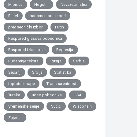
Mionica
Negotin
Nevažeći listići
Panel
parlamentarni izbori
predsednički izbori
Putin
Raspored glasova pobednika
Raspored izlaznosti
Regresija
Rudarenje teksta
Rusija
Serbia
Sečanj
Srbija
Statistika
toplotne mape
Transparentnost
Turska
udeo pobednika
USA
Vremenske serije
Vučić
Wisconsin
Zaječar