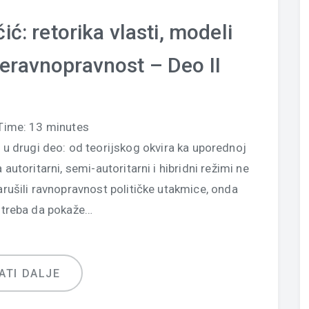
ić: retorika vlasti, modeli
neravnopravnost – Deo II
Time:
13
minutes
d u drugi deo: od teorijskog okvira ka uporednoj
utoritarni, semi-autoritarni i hibridni režimi ne
arušili ravnopravnost političke utakmice, onda
 treba da pokaže…
ATI DALJE