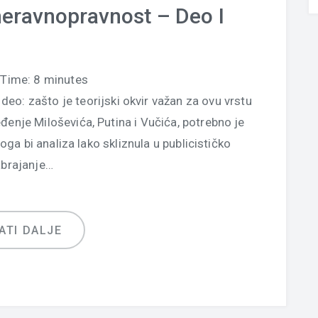
 neravnopravnost – Deo I
 Time:
8
minutes
i deo: zašto je teorijski okvir važan za ovu vrstu
đenje Miloševića, Putina i Vučića, potrebno je
toga bi analiza lako skliznula u publicističko
brajanje…
ATI DALJE