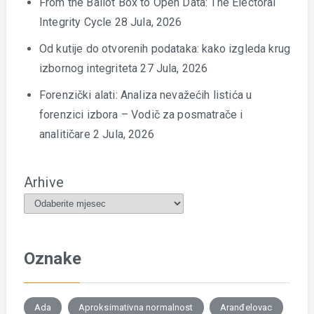
From the Ballot Box to Open Data: The Electoral
Integrity Cycle
28 Jula, 2026
Od kutije do otvorenih podataka: kako izgleda krug
izbornog integriteta
27 Jula, 2026
Forenzički alati: Analiza nevažećih listića u
forenzici izbora – Vodič za posmatrače i
analitičare
2 Jula, 2026
Arhive
Oznake
Ada
Aproksimativna normalnost
Aranđelovac