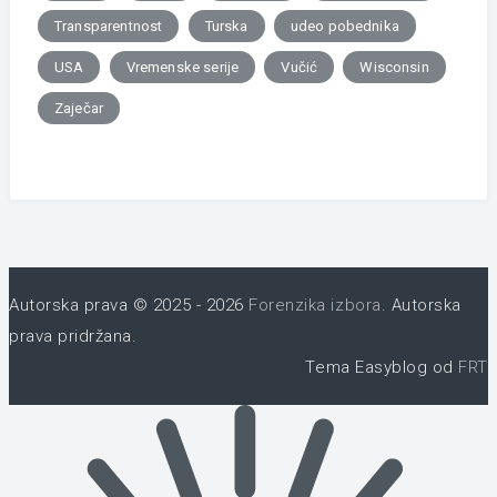
Transparentnost
Turska
udeo pobednika
USA
Vremenske serije
Vučić
Wisconsin
Zaječar
Autorska prava © 2025 - 2026
Forenzika izbora
. Autorska
prava pridržana.
Tema Easyblog od
FRT