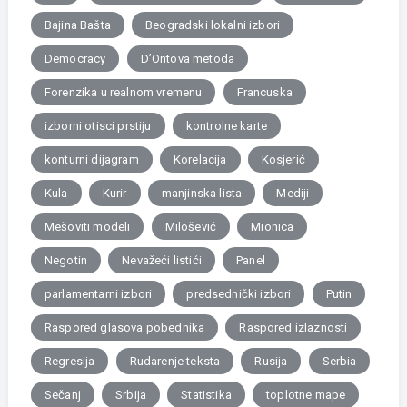
Bajina Bašta
Beogradski lokalni izbori
Democracy
D’Ontova metoda
Forenzika u realnom vremenu
Francuska
izborni otisci prstiju
kontrolne karte
konturni dijagram
Korelacija
Kosjerić
Kula
Kurir
manjinska lista
Mediji
Mešoviti modeli
Milošević
Mionica
Negotin
Nevažeći listići
Panel
parlamentarni izbori
predsednički izbori
Putin
Raspored glasova pobednika
Raspored izlaznosti
Regresija
Rudarenje teksta
Rusija
Serbia
Sečanj
Srbija
Statistika
toplotne mape