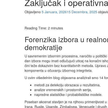
Zaključak i operativna
Objavljeno
5 Januara, 2026
15 Decembra, 2025
objav
Reading Time:
2
minutes
Forenzika izbora u realn
demokratije
U savremenim izbornim procesima, naročito u politički o
dan izbora mogu imati odlučujući uticaj na konačni isho
čini teže dokazivim bez kvantitativnih metoda. Upravo
komponenta u očuvanju izbornog integriteta.
U ovim višedelnim blog objavama analizirali smo 14 for
metodi za detekciju obrazaca u rezultatima,
analize vremenskih i prostornih serija,
napredne statističke i probabilističke modele.
Poseban akcenat stavljen je na njihovu primenljivost u pra
Irana, Rusije, Ugande, Zimbabvea, Venecuele i drugih 