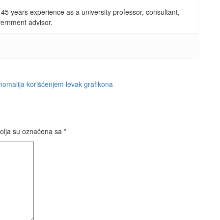
 45 years experience as a university professor, consultant,
vernment advisor.
nomalija korišćenjem levak grafikona
olja su označena sa
*