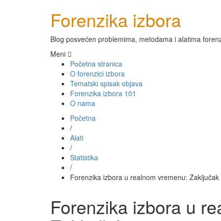
Forenzika izbora
Blog posvećen problemima, metodama i alatima forenz
Meni
Početna stranica
O forenzici izbora
Tematski spisak objava
Forenzika izbora 101
O nama
Početna
/
Alati
/
Statistika
/
Forenzika izbora u realnom vremenu: Zaključak i
Forenzika izbora u r