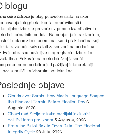
O blogu
orenzika Izbora
je blog posvećen sistematskom
oučavanju integriteta izbora, nepravilnosti i
tencijalne izborne prevare uz pomoć kvantitativnih
toda i formalnih modela. Namenjen je istraživačima,
ster i doktorskim studentima, kao i praktičarima koji
le da razumeju kako alati zasnovani na podacima
krivaju obrasce nevidljive u agregiranim izbornim
zultatima. Fokus je na metodološkoj jasnoći,
ansparentnom modeliranju i pažljivoj interpretaciji
kaza u različitim izbornim kontekstima.
Poslednje objave
Clouds over Serbia: How Media Language Shapes
the Electoral Terrain Before Election Day
6
Augusta, 2026
Oblaci nad Srbijom: kako medijski jezik krivi
politički teren pre izbora
5 Augusta, 2026
From the Ballot Box to Open Data: The Electoral
Integrity Cycle
28 Jula, 2026