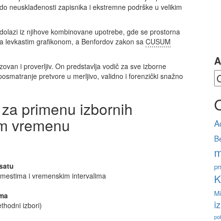
a, do neusklađenosti zapisnika i ekstremne podrške u velikim
olazi iz njihove kombinovane upotrebe, gde se prostorna
a levkastim grafikonom, a Benfordov zakon sa
CUSUM
A
izovan i proverljiv. On predstavlja vodič za sve izborne
 posmatranje pretvore u merljivo, validno i forenzički snažno
a za primenu izbornih
nom vremenu
A
Be
m
 satu
pr
 mestima i vremenskim intervalima
K
Mi
ima
i
ethodni izbori)
po