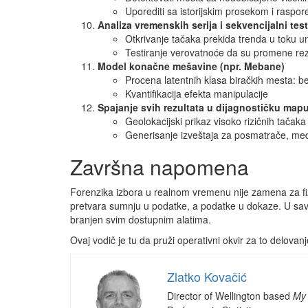
Uporediti sa istorijskim prosekom i raspo
Analiza vremenskih serija i sekvencijalni tes
Otkrivanje tačaka prekida trenda u toku u
Testiranje verovatnoće da su promene rezu
Model konačne mešavine (npr. Mebane)
Procena latentnih klasa biračkih mesta: b
Kvantifikacija efekta manipulacije
Spajanje svih rezultata u dijagnostičku mapu
Geolokacijski prikaz visoko rizičnih tačaka
Generisanje izveštaja za posmatrače, medij
Završna napomena
Forenzika izbora u realnom vremenu nije zamena za fiz
pretvara sumnju u podatke, a podatke u dokaze. U savre
branjen svim dostupnim alatima.
Ovaj vodič je tu da pruži operativni okvir za to delovanje
Zlatko Kovačić
Director of Wellington based
My 