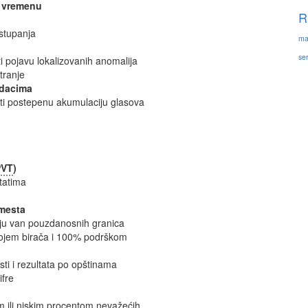
m vremenu
R
dstupanja
ma
ser
iti pojavu lokalizovanih anomalija
tranje
odacima
irati postepenu akumulaciju glasova
PVT
)
tatima
 mesta
aju van pouzdanosnih granica
rojem birača i 100% podrškom
sti i rezultata po opštinama
ifre
m ili niskim procentom nevažećih