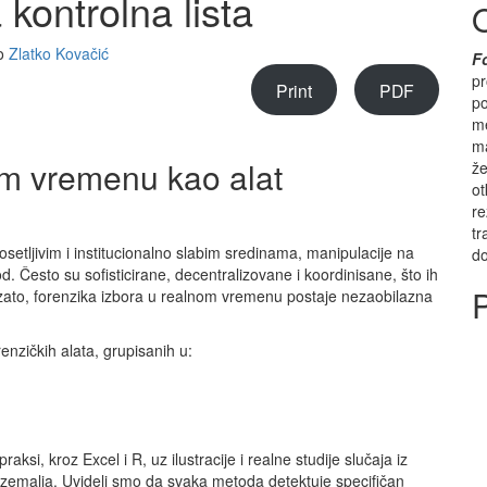
 kontrolna lista
io
Zlatko Kovačić
F
pr
Print
PDF
po
me
ma
om vremenu kao alat
že
ot
re
tr
setljivim i institucionalno slabim sredinama, manipulacije na
do
d. Često su sofisticirane, decentralizovane i koordinisane, što ih
 zato, forenzika izbora u realnom vremenu postaje nezaobilazna
enzičkih alata, grupisanih u:
ksi, kroz Excel i R, uz ilustracije i realne studije slučaja iz
zemalja. Uvideli smo da svaka metoda detektuje specifičan