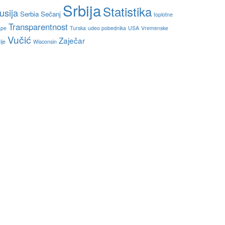
Srbija
Statistika
usija
Serbia
Sečanj
toplotne
Transparentnost
pe
Turska
udeo pobednika
USA
Vremenske
Vučić
Zaječar
ije
Wisconsin