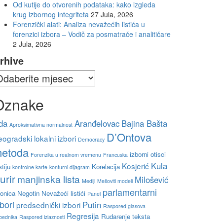
Od kutije do otvorenih podataka: kako izgleda
krug izbornog integriteta
27 Jula, 2026
Forenzički alati: Analiza nevažećih listića u
forenzici izbora – Vodič za posmatrače i analitičare
2 Jula, 2026
rhive
Oznake
da
Aranđelovac
Bajina Bašta
Aproksimativna normalnost
D’Ontova
ogradski lokalni izbori
Democracy
etoda
izborni otisci
Forenzika u realnom vremenu
Francuska
Kula
Kosjerić
stiju
Korelacija
kontrolne karte
konturni dijagram
urir
manjinska lista
Milošević
Mediji
Mešoviti modeli
parlamentarni
onica
Negotin
Nevažeći listići
Panel
zbori
Putin
predsednički izbori
Raspored glasova
Regresija
Rudarenje teksta
bednika
Raspored izlaznosti