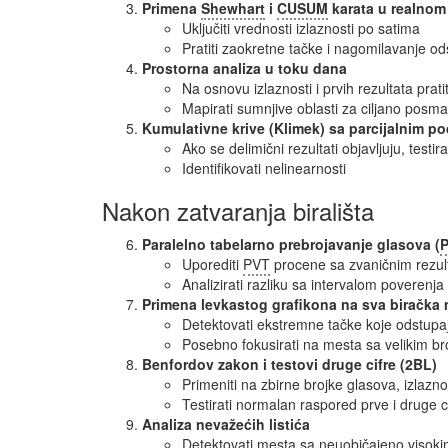
Primena
Shewhart
i
CUSUM
karata u realno
Uključiti vrednosti izlaznosti po satima
Pratiti zaokretne tačke i nagomilavanje o
Prostorna analiza u toku dana
Na osnovu izlaznosti i prvih rezultata prat
Mapirati sumnjive oblasti za ciljano posma
Kumulativne krive (Klimek) sa parcijalnim p
Ako se delimični rezultati objavljuju, test
Identifikovati nelinearnosti
Nakon zatvaranja birališta
Paralelno tabelarno prebrojavanje glasova (
Uporediti
PVT
procene sa zvaničnim rezul
Analizirati razliku sa intervalom poverenja
Primena levkastog grafikona na sva biračka
Detektovati ekstremne tačke koje odstup
Posebno fokusirati na mesta sa velikim b
Benfordov zakon i testovi druge cifre (2BL)
Primeniti na zbirne brojke glasova, izlazno
Testirati normalan raspored prve i druge c
Analiza nevažećih listića
Detektovati mesta sa neuobičajeno visoki