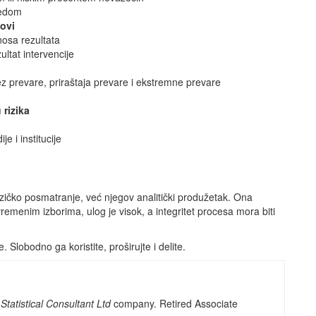
redom
tovi
nosa rezultata
ltat intervencije
ez prevare, priraštaja prevare i ekstremne prevare
 rizika
e i institucije
ičko posmatranje, već njegov analitički produžetak. Ona
menim izborima, ulog je visok, a integritet procesa mora biti
. Slobodno ga koristite, proširujte i delite.
Statistical Consultant Ltd
company. Retired Associate