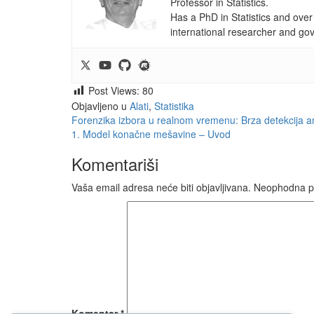
Professor in Statistics.
Has a PhD in Statistics and over
international researcher and go
Post Views:
80
Objavljeno u
Alati
,
Statistika
Navigacija
Forenzika izbora u realnom vremenu: Brza detekcija a
1. Model konačne mešavine – Uvod
članaka
Komentariši
Vaša email adresa neće biti objavljivana.
Neophodna p
Komentar
*