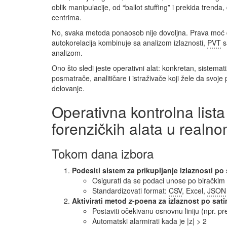
oblik manipulacije, od “ballot stuffing” i prekida trend
centrima.
No, svaka metoda ponaosob nije dovoljna. Prava moć d
autokorelacija kombinuje sa analizom izlaznosti,
PVT
s
analizom.
Ono što sledi jeste operativni alat: konkretan, sistemat
posmatrače, analitičare i istraživače koji žele da svoje
delovanje.
Operativna kontrolna list
forenzičkih alata u real
Tokom dana izbora
Podesiti sistem za prikupljanje izlaznosti po
Osigurati da se podaci unose po biračkim
Standardizovati format:
CSV
, Excel,
JSON
Aktivirati metod
z
-poena za izlaznost
po sat
Postaviti očekivanu osnovnu liniju (npr. pr
Automatski alarmirati kada je |z| > 2