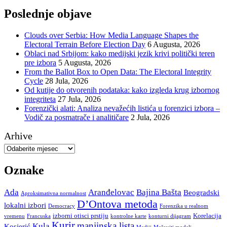
Poslednje objave
Clouds over Serbia: How Media Language Shapes the
Electoral Terrain Before Election Day
6 Augusta, 2026
Oblaci nad Srbijom: kako medijski jezik krivi politički teren
pre izbora
5 Augusta, 2026
From the Ballot Box to Open Data: The Electoral Integrity
Cycle
28 Jula, 2026
Od kutije do otvorenih podataka: kako izgleda krug izbornog
integriteta
27 Jula, 2026
Forenzički alati: Analiza nevažećih listića u forenzici izbora –
Vodič za posmatrače i analitičare
2 Jula, 2026
Arhive
Oznake
Ada
Aranđelovac
Bajina Bašta
Beogradski
Aproksimativna normalnost
D’Ontova metoda
lokalni izbori
Democracy
Forenzika u realnom
izborni otisci prstiju
Korelacija
vremenu
Francuska
kontrolne karte
konturni dijagram
Kurir
manjinska lista
Kula
Kosjerić