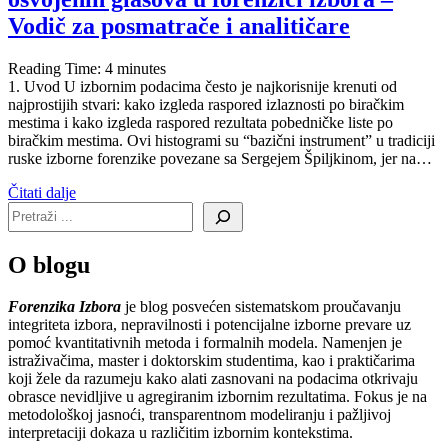
Vodič za posmatrače i analitičare
Reading Time:
4
minutes
1. Uvod U izbornim podacima često je najkorisnije krenuti od
najprostijih stvari: kako izgleda raspored izlaznosti po biračkim
mestima i kako izgleda raspored rezultata pobedničke liste po
biračkim mestima. Ovi histogrami su “bazični instrument” u tradiciji
ruske izborne forenzike povezane sa Sergejem Špiljkinom, jer na…
Čitati dalje
O blogu
Forenzika Izbora
je blog posvećen sistematskom proučavanju
integriteta izbora, nepravilnosti i potencijalne izborne prevare uz
pomoć kvantitativnih metoda i formalnih modela. Namenjen je
istraživačima, master i doktorskim studentima, kao i praktičarima
koji žele da razumeju kako alati zasnovani na podacima otkrivaju
obrasce nevidljive u agregiranim izbornim rezultatima. Fokus je na
metodološkoj jasnoći, transparentnom modeliranju i pažljivoj
interpretaciji dokaza u različitim izbornim kontekstima.