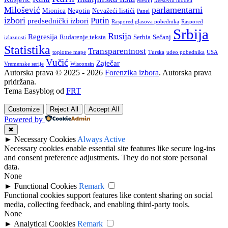
Mediji
Mešoviti modeli
parlamentarni
Milošević
Mionica
Negotin
Nevažeći listići
Panel
izbori
Putin
predsednički izbori
Raspored glasova pobednika
Raspored
Srbija
Rusija
Regresija
Rudarenje teksta
Serbia
Sečanj
izlaznosti
Statistika
Transparentnost
toplotne mape
Turska
udeo pobednika
USA
Vučić
Zaječar
Vremenske serije
Wisconsin
Autorska prava © 2025 - 2026
Forenzika izbora
. Autorska prava
pridržana.
Tema Easyblog od
FRT
Customize
Reject All
Accept All
Powered by
✖
►
Necessary Cookies
Always Active
Necessary cookies enable essential site features like secure log-ins
and consent preference adjustments. They do not store personal
data.
None
►
Functional Cookies
Remark
Functional cookies support features like content sharing on social
media, collecting feedback, and enabling third-party tools.
None
►
Analytical Cookies
Remark