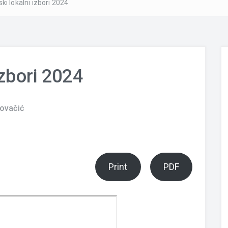
ki lokalni izbori 2024
izbori 2024
ovačić
Print
PDF