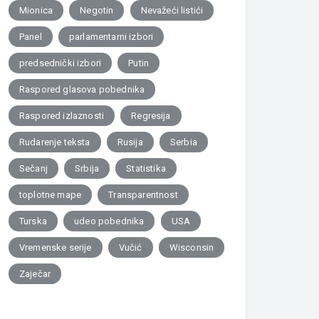
Mionica
Negotin
Nevažeći listići
Panel
parlamentarni izbori
predsednički izbori
Putin
Raspored glasova pobednika
Raspored izlaznosti
Regresija
Rudarenje teksta
Rusija
Serbia
Sečanj
Srbija
Statistika
toplotne mape
Transparentnost
Turska
udeo pobednika
USA
Vremenske serije
Vučić
Wisconsin
Zaječar