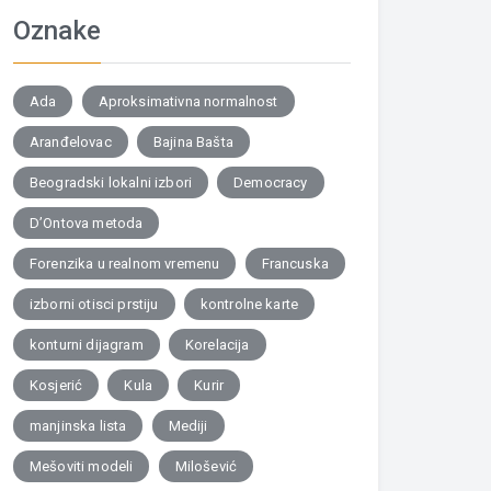
Oznake
Ada
Aproksimativna normalnost
Aranđelovac
Bajina Bašta
Beogradski lokalni izbori
Democracy
D’Ontova metoda
Forenzika u realnom vremenu
Francuska
izborni otisci prstiju
kontrolne karte
konturni dijagram
Korelacija
Kosjerić
Kula
Kurir
manjinska lista
Mediji
Mešoviti modeli
Milošević