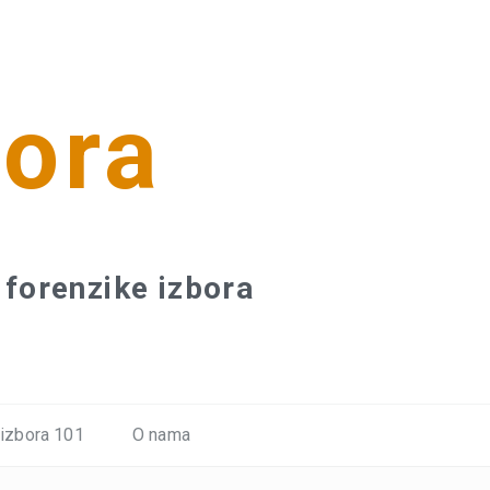
bora
forenzike izbora
 izbora 101
O nama