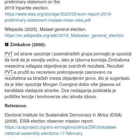
preliminary statement on the
2019 tripartite election.
https://www.eisa.org/storage/2023/05/eom-report-2019-
preliminary-statement-malawi-mesn-eisa.pdf
Wikipedia (2025). Malawi general election.
https://en.wikipedia.org/wiki/2019_Malawian_general_election
🟨 Zimbabve (2008):
PVT
od strane opozicije i posmatračkih grupa pomoglo je opoziciji
da tvrdi da je osvojila većinu, iako je Izborna komisija Zimbabvea
mesecima odlagala objavljivanje zvaničnih rezultata. Rezultati
PVT
-a pružili su nezavisno prebrojavanje zasnovano na
rezultatima sa biračkih mesta objavljenim javno, što je sugerisalo
da je lider opozicije Morgan Cvangirai dobio više glasova od
kandidata vladajuće stranke. Ova neslaganja podstakla je
političke tenzije i kontroverze oko ishoda izbora.
Reference:
Electoral Institute for Sustainable Democracy in Africa (EISA)
(2008). EISA election observer mission report.
https://aceproject.org/ero-en/regions/africa/ZW/zimbabwe-
national-assembly-elections-17-february