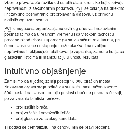
izborne prevare. Za razliku od ostalih alata forenzike koji otkrivaju
nepravilnosti iz sekundarnih podataka,
PVT
se oslanja na direktno
i nezavisno posmatranje prebrojavanja glasova, uz primenu
statističkog uzorkovanja.
PVT
omogućava organizacijama civilnog društva i nezavisnim
posmatračima da u realnom vremenu i sa visokom tačnošću
procene ishod izbora i uporede ga sa zvaničnim rezultatima, pri
čemu svako veće odstupanje može ukazivati na ozbiljne
nepravilnosti, uključujući falsifikovanje zapisnika, zamenu kutija sa
glasačkim listićima ili manipulaciju u unosu rezultata.
Intuitivno objašnjenje
Zamislimo da u jednoj zemlji postoji 10.000 biračkih mesta.
Nezavisna organizacija odluči da statistički nasumično izabere
500 mesta i na svakom od njih postavi obučene posmatrače koji,
po zatvaranju birališta, beleže:
broj izašlih birača,
broj važećih i nevažećih listića,
broj glasova za svakog kandidata.
Ti podaci se centralizuju i na osnovu njih se pravi procena