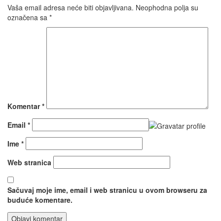
Vaša email adresa neće biti objavljivana.
Neophodna polja su
označena sa
*
Komentar
*
Email
*
Ime
*
Web stranica
Sačuvaj moje ime, email i web stranicu u ovom browseru za
buduće komentare.