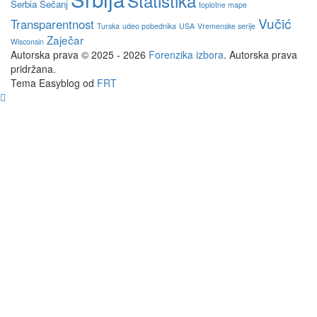
Statistika
Serbia
Sečanj
toplotne mape
Vučić
Transparentnost
Turska
udeo pobednika
USA
Vremenske serije
Zaječar
Wisconsin
Autorska prava © 2025 - 2026
Forenzika izbora
. Autorska prava
pridržana.
Tema Easyblog od
FRT