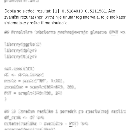
print(conf.int)
Dobija se sledeći rezultat:
. Ako
[1] 0.5184019 0.5211581
zvanični rezultat (npr. 61%) nije unutar tog intervala, to je indikator
sistematske greške ili manipulacije.
## Paralelno tabelarno prebrojavanje glasova (
PVT
 vs. 
library(ggplot2)

library(dplyr)

library(tidyr)

set.seed(101)

df <- data.frame(

mesto = paste("BM", 1:20),

PVT
 = sample(300:800, 20)

)

## 1) Izračun razlike i poredak po apsolutnoj razlici 
df_rank <- df %>%

mutate(razlika = zvanično - 
PVT
) %>%
