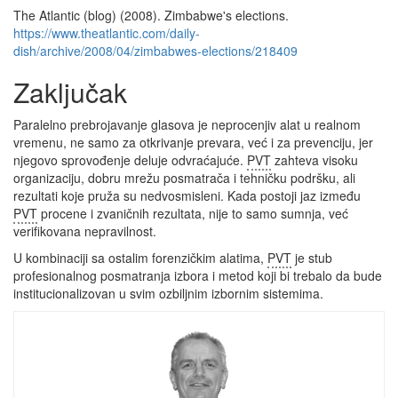
The Atlantic (blog) (2008). Zimbabwe's elections.
https://www.theatlantic.com/daily-
dish/archive/2008/04/zimbabwes-elections/218409
Zaključak
Paralelno prebrojavanje glasova je neprocenjiv alat u realnom
vremenu, ne samo za otkrivanje prevara, već i za prevenciju, jer
njegovo sprovođenje deluje odvraćajuće.
PVT
zahteva visoku
organizaciju, dobru mrežu posmatrača i tehničku podršku, ali
rezultati koje pruža su nedvosmisleni. Kada postoji jaz između
PVT
procene i zvaničnih rezultata, nije to samo sumnja, već
verifikovana nepravilnost.
U kombinaciji sa ostalim forenzičkim alatima,
PVT
je stub
profesionalnog posmatranja izbora i metod koji bi trebalo da bude
institucionalizovan u svim ozbiljnim izbornim sistemima.