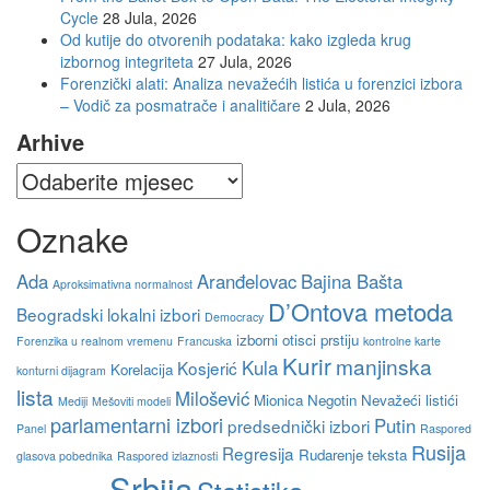
Cycle
28 Jula, 2026
Od kutije do otvorenih podataka: kako izgleda krug
izbornog integriteta
27 Jula, 2026
Forenzički alati: Analiza nevažećih listića u forenzici izbora
– Vodič za posmatrače i analitičare
2 Jula, 2026
Arhive
Oznake
Ada
Aranđelovac
Bajina Bašta
Aproksimativna normalnost
D’Ontova metoda
Beogradski lokalni izbori
Democracy
izborni otisci prstiju
Forenzika u realnom vremenu
Francuska
kontrolne karte
Kurir
manjinska
Kula
Kosjerić
Korelacija
konturni dijagram
lista
Milošević
Mionica
Negotin
Nevažeći listići
Mediji
Mešoviti modeli
parlamentarni izbori
Putin
predsednički izbori
Panel
Raspored
Rusija
Regresija
Rudarenje teksta
glasova pobednika
Raspored izlaznosti
Srbija