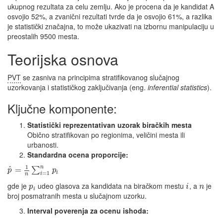
ukupnog rezultata za celu zemlju. Ako je procena da je kandidat A
osvojio 52%, a zvanični rezultati tvrde da je osvojio 61%, a razlika
je statistički značajna, to može ukazivati na izbornu manipulaciju u
preostalih 9500 mesta.
Teorijska osnova
PVT
se zasniva na principima stratifikovanog slučajnog
uzorkovanja i statističkog zaključivanja (eng.
inferential statistics
).
Ključne komponente:
Statistički reprezentativan uzorak biračkih mesta
Obično stratifikovan po regionima, veličini mesta ili
urbanosti.
Standardna ocena proporcije:
1
n
^
=
∑
p
p
i
=
1
i
n
gde je
​ udeo glasova za kandidata na biračkom mestu
, a
je
p
i
n
i
broj posmatranih mesta u slučajnom uzorku.
Interval poverenja za ocenu ishoda: