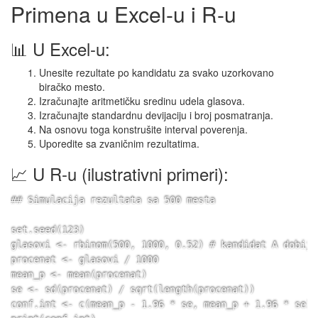
Primena u Excel-u i R-u
📊 U Excel-u:
Unesite rezultate po kandidatu za svako uzorkovano
biračko mesto.
Izračunajte aritmetičku sredinu udela glasova.
Izračunajte standardnu devijaciju i broj posmatranja.
Na osnovu toga konstrušite interval poverenja.
Uporedite sa zvaničnim rezultatima.
📈 U R-u (ilustrativni primeri):
## Simulacija rezultata sa 500 mesta

set.seed(123)

glasovi <- rbinom(500, 1000, 0.52) # kandidat A dobija
procenat <- glasovi / 1000

mean_p <- mean(procenat)

se <- sd(procenat) / sqrt(length(procenat))

conf.int <- c(mean_p - 1.96 * se, mean_p + 1.96 * se)
