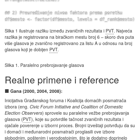
arrange(desc(razlika))

## 2) Preuređivanje nivoa faktora prema poretku

df$mesto <- factor(df$mesto, levels = df_rank$mesto)

Slika 1 ilustruje razliku između zvaničnih rezultata i
PVT
. Najveća
## 3) Long format (posle ređanja faktora)

razlika je registrovana na biračkom mestu broj 6 – skoro dva puta
df_long <- pivot_longer(df, cols = c("zvanično", "
PVT
"
više glasova je zvanično registrovano za listu A u odnosu na broj
names_to = "izvor", values_to = "glasovi")

glasova koji je dobijen
PVT
.
## 4) Crtanje

Slika 1. Paralelno prebrojavanje glasova
p4 <- ggplot(df_long, aes(x = mesto, y = glasovi, fill
geom_bar(stat = "identity", position = "dodge") +

Realne primene i reference
labs(

title = "Poređenje 
PVT
 i zvaničnih rezultata",

🟩 Gana (2000, 2004, 2008):
subtitle = "Sortirano po opadajućoj razlici = Zvanično
x = "Biračko mesto (BM)",

Inicijativa Građanskog foruma i Koalicija domaćih posmatrača
y = "Broj glasova za listu A",

izbora (eng.
Civic Forum Initiative and Coalition of Domestic
fill = "Izvor"

Election Observers
) sprovele su paralelne vežbe prebrojavanja
) +

glasova (
PVT
), koje su potvrdile tačnost zvaničnih rezultata i
theme_minimal() +

ojačale poverenje u izborni proces. Brojni izveštaji potvrđuju da su
i domaći i međunarodni posmatrači proglasili ove izbore
theme(axis.text.x = element_text(angle = 90, hjust = 1)
slobodnim, poštenim i verodostojnim, što je dodatno doprinelo