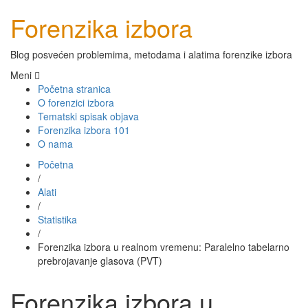
Forenzika izbora
Blog posvećen problemima, metodama i alatima forenzike izbora
Meni
Početna stranica
O forenzici izbora
Tematski spisak objava
Forenzika izbora 101
O nama
Početna
/
Alati
/
Statistika
/
Forenzika izbora u realnom vremenu: Paralelno tabelarno
prebrojavanje glasova (PVT)
Forenzika izbora u