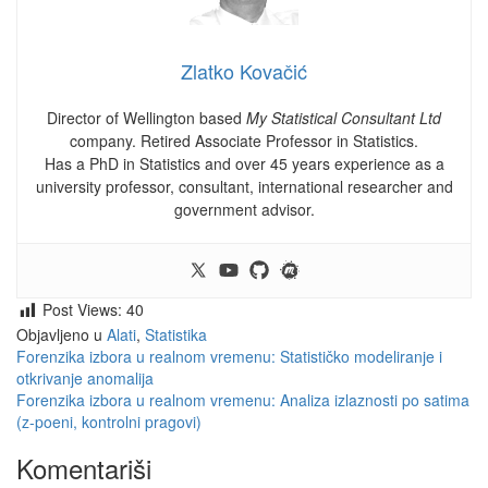
Zlatko Kovačić
Director of Wellington based
My Statistical Consultant Ltd
company. Retired Associate Professor in Statistics.
Has a PhD in Statistics and over 45 years experience as a
university professor, consultant, international researcher and
government advisor.
Post Views:
40
Objavljeno u
Alati
,
Statistika
Navigacija
Forenzika izbora u realnom vremenu: Statističko modeliranje i
otkrivanje anomalija
članaka
Forenzika izbora u realnom vremenu: Analiza izlaznosti po satima
(z-poeni, kontrolni pragovi)
Komentariši