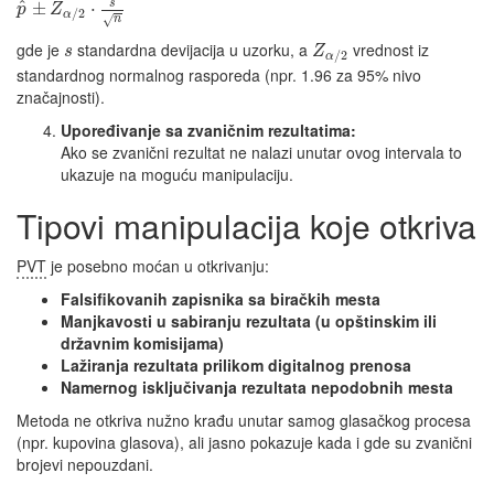
s
^
±
⋅
p
Z
/
2
α
√
n
gde je
standardna devijacija u uzorku, a
​ vrednost iz
s
Z
/
2
α
standardnog normalnog rasporeda (npr. 1.96 za 95% nivo
značajnosti).
Upoređivanje sa zvaničnim rezultatima:
Ako se zvanični rezultat ne nalazi unutar ovog intervala to
ukazuje na moguću manipulaciju.
Tipovi manipulacija koje otkriva
PVT
je posebno moćan u otkrivanju:
Falsifikovanih zapisnika sa biračkih mesta
Manjkavosti u sabiranju rezultata (u opštinskim ili
državnim komisijama)
Lažiranja rezultata prilikom digitalnog prenosa
Namernog isključivanja rezultata nepodobnih mesta
Metoda ne otkriva nužno krađu unutar samog glasačkog procesa
(npr. kupovina glasova), ali jasno pokazuje kada i gde su zvanični
brojevi nepouzdani.