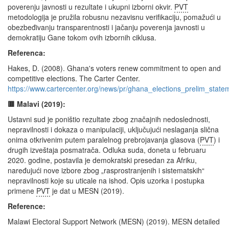
poverenju javnosti u rezultate i ukupni izborni okvir.
PVT
## Napomena: Ako umesto apsolutne razlike želite sorti
metodologija je pružila robusnu nezavisnu verifikaciju, pomažući u
## „potcenjen/precenjen“ (sa znakom), zamenite liniju s
obezbeđivanju transparentnosti i jačanju poverenja javnosti u
## mutate(razlika = abs(zvanično - 
PVT
)) u 

demokratiju Gane tokom ovih izbornih ciklusa.
## mutate(razlika = zvanično - 
PVT
) i po potrebi prila
Referenca:
Hakes, D. (2008). Ghana's voters renew commitment to open and
competitive elections. The Carter Center.
https://www.cartercenter.org/news/pr/ghana_elections_prelim_stat
🟥 Malavi (2019):
Ustavni sud je poništio rezultate zbog značajnih nedoslednosti,
nepravilnosti i dokaza o manipulaciji, uključujući neslaganja slična
onima otkrivenim putem paralelnog prebrojavanja glasova (
PVT
) i
drugih izveštaja posmatrača. Odluka suda, doneta u februaru
2020. godine, postavila je demokratski presedan za Afriku,
naređujući nove izbore zbog „rasprostranjenih i sistematskih“
nepravilnosti koje su uticale na ishod. Opis uzorka i postupka
primene
PVT
je dat u MESN (2019).
Reference:
Malawi Electoral Support Network (MESN) (2019). MESN detailed