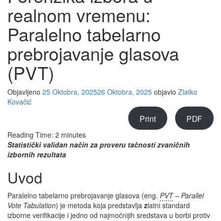
realnom vremenu:
Paralelno tabelarno
prebrojavanje glasova
(PVT)
Objavljeno
25 Oktobra, 2025
26 Oktobra, 2025
objavio
Zlatko
Kovačić
Print
PDF
Reading Time:
2
minutes
Statistički validan način za proveru tačnosti zvaničnih
izbornih rezultata
Uvod
Paralelno tabelarno prebrojavanje glasova (eng.
PVT
– Parallel
Vote Tabulation
) je metoda koja predstavlja
z
latni standard
izborne verifikacije i jedno od najmoćnijih sredstava u borbi protiv