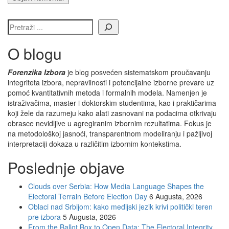
O blogu
Forenzika Izbora
je blog posvećen sistematskom proučavanju
integriteta izbora, nepravilnosti i potencijalne izborne prevare uz
pomoć kvantitativnih metoda i formalnih modela. Namenjen je
istraživačima, master i doktorskim studentima, kao i praktičarima
koji žele da razumeju kako alati zasnovani na podacima otkrivaju
obrasce nevidljive u agregiranim izbornim rezultatima. Fokus je
na metodološkoj jasnoći, transparentnom modeliranju i pažljivoj
interpretaciji dokaza u različitim izbornim kontekstima.
Poslednje objave
Clouds over Serbia: How Media Language Shapes the
Electoral Terrain Before Election Day
6 Augusta, 2026
Oblaci nad Srbijom: kako medijski jezik krivi politički teren
pre izbora
5 Augusta, 2026
From the Ballot Box to Open Data: The Electoral Integrity