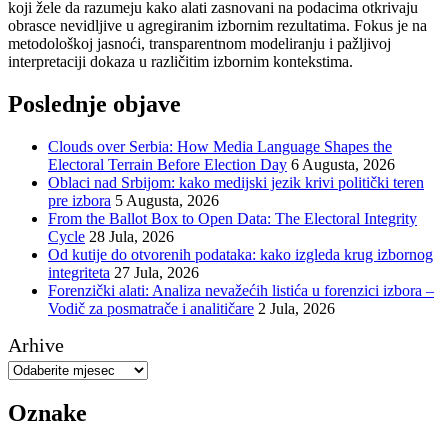
koji žele da razumeju kako alati zasnovani na podacima otkrivaju
obrasce nevidljive u agregiranim izbornim rezultatima. Fokus je na
metodološkoj jasnoći, transparentnom modeliranju i pažljivoj
interpretaciji dokaza u različitim izbornim kontekstima.
Poslednje objave
Clouds over Serbia: How Media Language Shapes the
Electoral Terrain Before Election Day
6 Augusta, 2026
Oblaci nad Srbijom: kako medijski jezik krivi politički teren
pre izbora
5 Augusta, 2026
From the Ballot Box to Open Data: The Electoral Integrity
Cycle
28 Jula, 2026
Od kutije do otvorenih podataka: kako izgleda krug izbornog
integriteta
27 Jula, 2026
Forenzički alati: Analiza nevažećih listića u forenzici izbora –
Vodič za posmatrače i analitičare
2 Jula, 2026
Arhive
Oznake