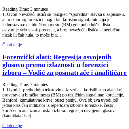
Reading Time:
3
minutes
1. Uvod Nevažeći listići su naizgled “sporedna” stavka u zapisniku,
ali u izbornoj forenzici mogu biti koristan signal. Intuicija je
jednostavna: na biračkom mestu (BM) gde pobednička lista
ostvaruje vrlo visok procenat, a broj nevažećih listića je neobično
nizak ili čak nula, to može biti…
Čitati dalje
Forenzički alati: Regresija osvojenih
glasova prema izlaznosti u forenzici
izbora – Vodič za posmatrače i analitičare
Reading Time:
7
minutes
1. Uvod U prethodnim tekstovima iz serijala koristili smo alate koji
proveravaju biračka mesta (BM) po različitim signalima: korelacije,
Benford, kumulativne krive, otisci prstiju. Ova objava uvodi još
jedan klasičan indikator iz repertoara izborne forenzike, često
korišćen u analizama ruskih izbora: regresiju osvojenih glasova
(kandidata/liste)…
Čitati dalje