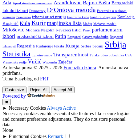
Ada
Aranđelovac
Bajina Bašta
Beogradski
Aproksimativna normalnost
D’Ontova metoda
lokalni izbori
Democracy
Forenzika u realnom
izborni otisci prstiju
Korelacija
vremenu
Francuska
kontrolne karte
konturni dijagram
Kurir
manjinska lista
Kula
Kosjerić
Mediji
Mešoviti modeli
parlamentarni
Milošević
Mionica
Negotin
Nevažeći listići
Panel
izbori
Putin
predsednički izbori
Raspored glasova pobednika
Raspored
Srbija
Rusija
Regresija
Rudarenje teksta
Serbia
Sečanj
izlaznosti
Statistika
Transparentnost
toplotne mape
Turska
udeo pobednika
USA
Vučić
Zaječar
Vremenske serije
Wisconsin
Autorska prava © 2025 - 2026
Forenzika izbora
. Autorska prava
pridržana.
Tema Easyblog od
FRT
Customize
Reject All
Accept All
Powered by
✖
►
Necessary Cookies
Always Active
Necessary cookies enable essential site features like secure log-ins
and consent preference adjustments. They do not store personal
data.
None
►
Functional Cookies
Remark