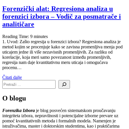
Forenzički alat: Regresiona analiza u
forenzici izbora – Vodič za posmatrače i
analitičare
Reading Time:
9
minutes
1. Uvod: Zašto regresija u forenzici izbora? Regresiona analiza je
metod kojim se procenjuje kako se zavisna promenljiva menja pod
uticajem jedne ili više nezavisnih promenljivih. Za razliku od
korelacije, koja meri samo povezanost između promenljivih,
regresija nam daje kvantitativnu meru uticaja i omogućava
procenu…
Čitati dalje
O blogu
Forenzika Izbora
je blog posvećen sistematskom proučavanju
integriteta izbora, nepravilnosti i potencijalne izborne prevare uz
pomoć kvantitativnih metoda i formalnih modela. Namenjen je
istraživačima, master i doktorskim studentima, kao i praktičarima