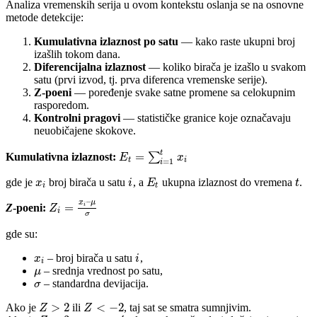
Analiza vremenskih serija u ovom kontekstu oslanja se na osnovne
metode detekcije:
Kumulativna izlaznost po satu
— kako raste ukupni broj
izašlih tokom dana.
Diferencijalna izlaznost
— koliko birača je izašlo u svakom
satu (prvi izvod, tj. prva diferenca vremenske serije).
Z-poeni
— poređenje svake satne promene sa celokupnim
rasporedom.
Kontrolni pragovi
— statističke granice koje označavaju
neuobičajene skokove.
t
=
Kumulativna izlaznost:
∑
E
x
t
i
=
1
i
gde je
​ broj birača u satu
, a
ukupna izlaznost do vremena
.
x
i
E
t
i
t
–
x
μ
=
Z
-poeni:
i
Z
i
σ
gde su:
– broj birača u satu
,
x
i
i
– srednja vrednost po satu,
μ
– standardna devijacija.
σ
>
2
<
−
2
Ako je
ili
, taj sat se smatra sumnjivim.
Z
Z