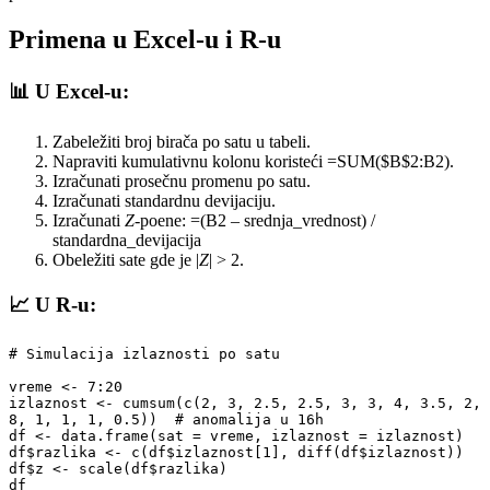
Primena u Excel-u i R-u
📊 U Excel-u:
Zabeležiti broj birača po satu u tabeli.
Napraviti kumulativnu kolonu koristeći =SUM($B$2:B2).
Izračunati prosečnu promenu po satu.
Izračunati standardnu devijaciju.
Izračunati
Z
-poene: =(B2 – srednja_vrednost) /
standardna_devijacija
Obeležiti sate gde je |
Z
| > 2.
📈 U R-u:
# Simulacija izlaznosti po satu

vreme <- 7:20

izlaznost <- cumsum(c(2, 3, 2.5, 2.5, 3, 3, 4, 3.5, 2, 
8, 1, 1, 1, 0.5))  # anomalija u 16h

df <- data.frame(sat = vreme, izlaznost = izlaznost)

df$razlika <- c(df$izlaznost[1], diff(df$izlaznost))

df$z <- scale(df$razlika)

df