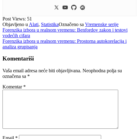
Post Views:
51
Objavljeno u
Alati
,
Statistika
Označeno sa
Vremenske serije
Navigacija
Forenzika izbora u realnom vremenu: Benfordov zakon i testovi
vodećih cifara
članaka
Forenzika izbora u realnom vremenu: Prostorna autokorelacija i
analiza grupisanja
Komentariši
Vaša email adresa neće biti objavljivana.
Neophodna polja su
označena sa
*
Komentar
*
Email
*