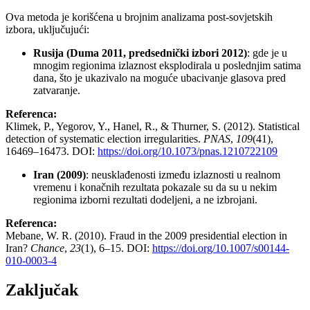
Ova metoda je korišćena u brojnim analizama post-sovjetskih
izbora, uključujući:
Rusija (Duma 2011, predsednički izbori 2012)
: gde je u
mnogim regionima izlaznost eksplodirala u poslednjim satima
dana, što je ukazivalo na moguće ubacivanje glasova pred
zatvaranje.
Referenca:
Klimek, P., Yegorov, Y., Hanel, R., & Thurner, S. (2012). Statistical
detection of systematic election irregularities.
PNAS
,
109
(41),
16469–16473. DOI:
https://doi.org/10.1073/pnas.1210722109
Iran (2009)
: neusklađenosti između izlaznosti u realnom
vremenu i konačnih rezultata pokazale su da su u nekim
regionima izborni rezultati dodeljeni, a ne izbrojani.
Referenca:
Mebane, W. R. (2010). Fraud in the 2009 presidential election in
Iran?
Chance
,
23
(1), 6–15. DOI:
https://doi.org/10.1007/s00144-
010-0003-4
Zaključak