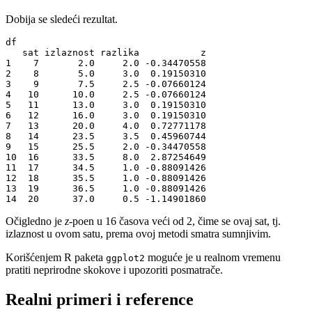
Dobija se sledeći rezultat.
df

   sat izlaznost razlika           z

1    7       2.0     2.0 -0.34470558

2    8       5.0     3.0  0.19150310

3    9       7.5     2.5 -0.07660124

4   10      10.0     2.5 -0.07660124

5   11      13.0     3.0  0.19150310

6   12      16.0     3.0  0.19150310

7   13      20.0     4.0  0.72771178

8   14      23.5     3.5  0.45960744

9   15      25.5     2.0 -0.34470558

10  16      33.5     8.0  2.87254649

11  17      34.5     1.0 -0.88091426

12  18      35.5     1.0 -0.88091426

13  19      36.5     1.0 -0.88091426

14  20      37.0     0.5 -1.14901860
Očigledno je
z
-poen u 16 časova veći od 2, čime se ovaj sat, tj.
izlaznost u ovom satu, prema ovoj metodi smatra sumnjivim.
Korišćenjem R paketa
moguće je u realnom vremenu
ggplot2
pratiti neprirodne skokove i upozoriti posmatrače.
Realni primeri i reference