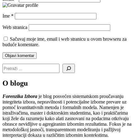
Ime
*
Web stranica
Sačuvaj moje ime, email i web stranicu u ovom browseru za
buduće komentare.
O blogu
Forenzika Izbora
je blog posvećen sistematskom proučavanju
integriteta izbora, nepravilnosti i potencijalne izborne prevare uz
pomoć kvantitativnih metoda i formalnih modela. Namenjen je
istraživačima, master i doktorskim studentima, kao i praktičarima
koji žele da razumeju kako alati zasnovani na podacima otkrivaju
obrasce nevidljive u agregiranim izbornim rezultatima. Fokus je na
metodološkoj jasnoći, transparentnom modeliranju i pažljivoj
interpretaciji dokaza u različitim izbornim kontekstima.