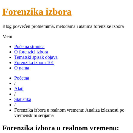
Forenzika izbora
Blog posvećen problemima, metodama i alatima forenzike izbora
Meni
Početna stranica
O forenzici izbora
Tematski spisak objava
Forenzika izbora 101
O nama
Početna
/
Alati
/
Statistika
/
Forenzika izbora u realnom vremenu: Analiza izlaznosti po
vremenskim serijama
Forenzika izbora u realnom vremenu: