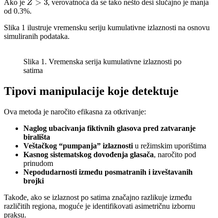
>
3
Ako je
, verovatnoća da se tako nešto desi slučajno je manja
Z
od 0.3%.
Slika 1 ilustruje vremensku seriju kumulativne izlaznosti na osnovu
simuliranih podataka.
Slika 1. Vremenska serija kumulativne izlaznosti po
satima
Tipovi manipulacije koje detektuje
Ova metoda je naročito efikasna za otkrivanje:
Naglog ubacivanja fiktivnih glasova pred zatvaranje
birališta
Veštačkog “pumpanja” izlaznosti
u režimskim uporištima
Kasnog sistematskog dovođenja glasača
, naročito pod
prinudom
Nepodudarnosti između posmatranih i izveštavanih
brojki
Takođe, ako se izlaznost po satima značajno razlikuje između
različitih regiona, moguće je identifikovati asimetričnu izbornu
praksu.