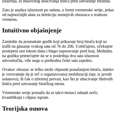
izlaženja, ili masovnog ubacivanja listića pred zatvaranje birališta.
Zato je analiza izlaznosti po satima, u formi vremenske serije, jedan
od najmoćnijih alata za detekciju sumnjivih obrazaca u realnom
vremenu.
Intuitivno objašnjenje
Zamislite da posmatrate grafik koji prikazuje broj birača koji su
izašli na glasanje svakog sata od 7h do 20h. Uobičajeno, očekujete
postepeni rast tokom dana i blago usporavanje pred kraj. Međutim,
na grafiku primećujete da se u poslednja dva sata izlaznost
udvostručila, više nego u prethodna četiri sata zajedno.
Ovakav obrazac se teško može objasniti ponašanjem birača, daleko
je verovatnije da je reč o organizovanoj mobilizaciji (npr. iz javnih
ustanova), ili čak o izbornoj prevari, kao što je ubacivanje fiktivnih
listića pred zatvaranje biračkog mesta.
Vremenske serije pomažu da se takvi trenuci odmah uoče,
kvantifikuju i ciljano isprate.
Teorijska osnova