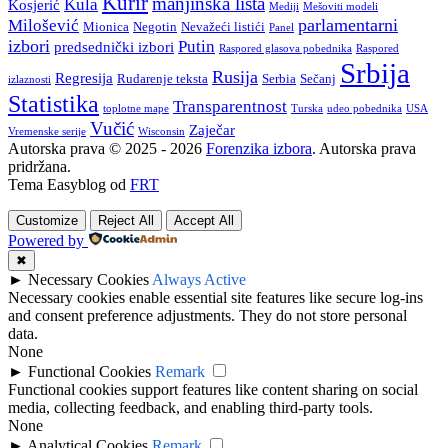
Kurir
manjinska lista
Kula
Kosjerić
Mediji
Mešoviti modeli
parlamentarni
Milošević
Mionica
Negotin
Nevažeći listići
Panel
izbori
Putin
predsednički izbori
Raspored glasova pobednika
Raspored
Srbija
Rusija
Regresija
Rudarenje teksta
Serbia
Sečanj
izlaznosti
Statistika
Transparentnost
toplotne mape
Turska
udeo pobednika
USA
Vučić
Zaječar
Vremenske serije
Wisconsin
Autorska prava © 2025 - 2026
Forenzika izbora
. Autorska prava
pridržana.
Tema Easyblog od
FRT
Customize
Reject All
Accept All
Powered by
✖
►
Necessary Cookies
Always Active
Necessary cookies enable essential site features like secure log-ins
and consent preference adjustments. They do not store personal
data.
None
►
Functional Cookies
Remark
Functional cookies support features like content sharing on social
media, collecting feedback, and enabling third-party tools.
None
►
Analytical Cookies
Remark