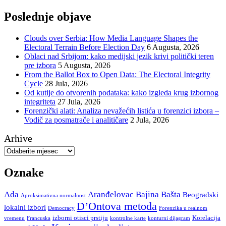
Poslednje objave
Clouds over Serbia: How Media Language Shapes the
Electoral Terrain Before Election Day
6 Augusta, 2026
Oblaci nad Srbijom: kako medijski jezik krivi politički teren
pre izbora
5 Augusta, 2026
From the Ballot Box to Open Data: The Electoral Integrity
Cycle
28 Jula, 2026
Od kutije do otvorenih podataka: kako izgleda krug izbornog
integriteta
27 Jula, 2026
Forenzički alati: Analiza nevažećih listića u forenzici izbora –
Vodič za posmatrače i analitičare
2 Jula, 2026
Arhive
Oznake
Ada
Aranđelovac
Bajina Bašta
Beogradski
Aproksimativna normalnost
D’Ontova metoda
lokalni izbori
Democracy
Forenzika u realnom
izborni otisci prstiju
Korelacija
vremenu
Francuska
kontrolne karte
konturni dijagram