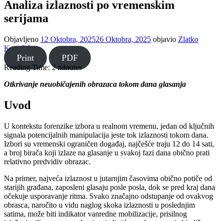
Analiza izlaznosti po vremenskim
serijama
Objavljeno
12 Oktobra, 2025
26 Oktobra, 2025
objavio
Zlatko
Kovačić
Print
PDF
Reading Time:
2
minutes
Otkrivanje neuobičajenih obrazaca tokom dana glasanja
Uvod
U kontekstu forenzike izbora u realnom vremenu, jedan od ključnih
signala potencijalnih manipulacija jeste tok izlaznosti tokom dana.
Izbori su vremenski ograničen događaj, najčešće traju 12 do 14 sati,
a broj birača koji izlaze na glasanje u svakoj fazi dana obično prati
relativno predvidiv obrazac.
Na primer, najveća izlaznost u jutarnjim časovima obično potiče od
starijih građana, zaposleni glasaju posle posla, dok se pred kraj dana
očekuje usporavanje ritma. Svako značajno odstupanje od ovakvog
obrasca, naročito u vidu naglog skoka izlaznosti u poslednjim
satima, može biti indikator vanredne mobilizacije, prisilnog