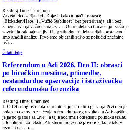
Reading Time:
12
minutes
Završni deo serijala objašnjava kako tumačiti obrasce
„Blokaderi/Haos” i „Vučić/Stabilnost” bez preterivanja, ali i bez
zanemarivanja važnosti nalaza. 1. Od modela ka tumačenju: zašto je
završni korak najosetljiviji U prethodna tri dela serijala postepeno
smo gradili analizu. Prvo smo objasnili zašto se politički značajne
reči…
Čitati dalje
Referendum u Adi 2026, Deo II: obrasci
po biračkim mestima, primedbe,
nestandardne opservacije i istraživačka
referendumska forenzika
Reading Time:
6
minutes
1. Od zbirnog rezultata ka unutrašnjoj strukturi glasanja Prvi deo je
pokazao osnovno značenje referendumskog rezultata u Adi: opština
je jasno glasala za „Ne”, a taj ishod ima i određenu političku težinu
u lokalnom kontekstu. Ali zbirni brojevi ne govore kako je takav
rezultat nastao….