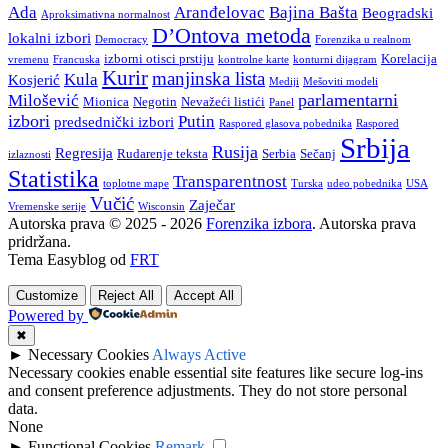
Ada
Aranđelovac
Bajina Bašta
Beogradski
Aproksimativna normalnost
D’Ontova metoda
lokalni izbori
Democracy
Forenzika u realnom
izborni otisci prstiju
Korelacija
vremenu
Francuska
kontrolne karte
konturni dijagram
Kurir
manjinska lista
Kula
Kosjerić
Mediji
Mešoviti modeli
parlamentarni
Milošević
Mionica
Negotin
Nevažeći listići
Panel
izbori
Putin
predsednički izbori
Raspored glasova pobednika
Raspored
Srbija
Rusija
Regresija
Rudarenje teksta
Serbia
Sečanj
izlaznosti
Statistika
Transparentnost
toplotne mape
Turska
udeo pobednika
USA
Vučić
Zaječar
Vremenske serije
Wisconsin
Autorska prava © 2025 - 2026
Forenzika izbora
. Autorska prava
pridržana.
Tema Easyblog od
FRT
Customize
Reject All
Accept All
Powered by
✖
►
Necessary Cookies
Always Active
Necessary cookies enable essential site features like secure log-ins
and consent preference adjustments. They do not store personal
data.
None
►
Functional Cookies
Remark