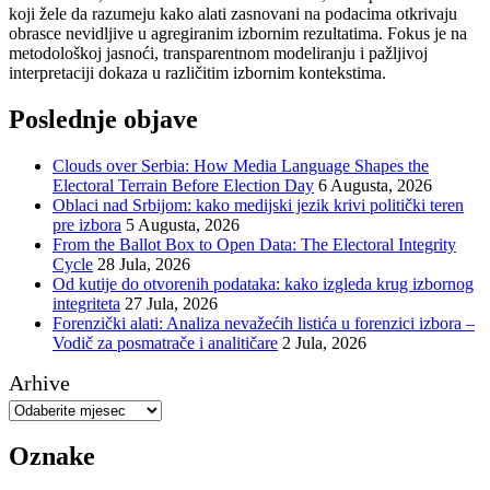
koji žele da razumeju kako alati zasnovani na podacima otkrivaju
obrasce nevidljive u agregiranim izbornim rezultatima. Fokus je na
metodološkoj jasnoći, transparentnom modeliranju i pažljivoj
interpretaciji dokaza u različitim izbornim kontekstima.
Poslednje objave
Clouds over Serbia: How Media Language Shapes the
Electoral Terrain Before Election Day
6 Augusta, 2026
Oblaci nad Srbijom: kako medijski jezik krivi politički teren
pre izbora
5 Augusta, 2026
From the Ballot Box to Open Data: The Electoral Integrity
Cycle
28 Jula, 2026
Od kutije do otvorenih podataka: kako izgleda krug izbornog
integriteta
27 Jula, 2026
Forenzički alati: Analiza nevažećih listića u forenzici izbora –
Vodič za posmatrače i analitičare
2 Jula, 2026
Arhive
Oznake