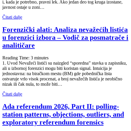
i, kada je potrebno, pravni lek. Ako jedan deo tog kruga izostane,
javnost ostaje u zoni…
Čitati dalje
Forenzički alati: Analiza nevažećih listića
u forenzici izbora – Vodič za posmatrače i
analitičare
Reading Time:
3
minutes
1. Uvod Nevažeći listići su naizgled “sporedna” stavka u zapisniku,
ali u izbornoj forenzici mogu biti koristan signal. Intuicija je
jednostavna: na biračkom mestu (BM) gde pobednička lista
ostvaruje vrlo visok procenat, a broj nevažećih listića je neobično
nizak ili čak nula, to može biti…
Čitati dalje
Ada referendum 2026, Part II: polling-
station patterns, objections, outliers, and
exploratory referendum forensics