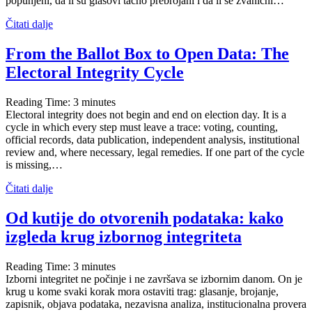
popunjeni, da li su glasovi tačno prebrojani i da li se zvanični…
Čitati dalje
From the Ballot Box to Open Data: The
Electoral Integrity Cycle
Reading Time:
3
minutes
Electoral integrity does not begin and end on election day. It is a
cycle in which every step must leave a trace: voting, counting,
official records, data publication, independent analysis, institutional
review and, where necessary, legal remedies. If one part of the cycle
is missing,…
Čitati dalje
Od kutije do otvorenih podataka: kako
izgleda krug izbornog integriteta
Reading Time:
3
minutes
Izborni integritet ne počinje i ne završava se izbornim danom. On je
krug u kome svaki korak mora ostaviti trag: glasanje, brojanje,
zapisnik, objava podataka, nezavisna analiza, institucionalna provera