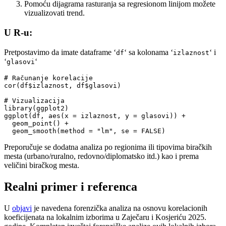
Pomoću dijagrama rasturanja sa regresionom linijom možete
vizualizovati trend.
U R-u:
Pretpostavimo da imate dataframe ‘
‘ sa kolonama ‘
‘ i
df
izlaznost
‘
‘
glasovi
# Računanje korelacije

cor(df$izlaznost, df$glasovi)

# Vizualizacija

library(ggplot2)

ggplot(df, aes(x = izlaznost, y = glasovi)) +

  geom_point() +

  geom_smooth(method = "lm", se = FALSE)
Preporučuje se dodatna analiza po regionima ili tipovima biračkih
mesta (urbano/ruralno, redovno/diplomatsko itd.) kao i prema
veličini biračkog mesta.
Realni primer i referenca
U
objavi
je navedena forenzička analiza na osnovu korelacionih
koeficijenata na lokalnim izborima u Zaječaru i Kosjeriću 2025.