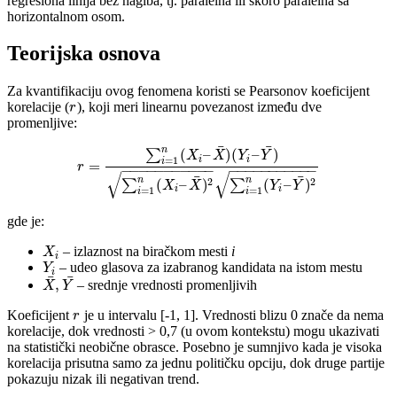
regresiona linija bez nagiba, tj. paralelna ili skoro paralelna sa
horizontalnom osom.
Teorijska osnova
Za kvantifikaciju ovog fenomena koristi se Pearsonov koeficijent
korelacije (
), koji meri linearnu povezanost između dve
r
promenljive:
¯
¯
n
(
–
)
(
–
)
∑
X
X
Y
Y
i
i
=
1
i
=
r
−
−
−
−
−
−
−
−
−
−
−
−
−
−
−
−
−
−
−
−
−
−
√
√
¯
¯
n
n
2
2
(
–
)
(
–
)
∑
∑
X
X
Y
Y
i
i
=
1
=
1
i
i
gde je:
– izlaznost na biračkom mesti
i
X
i
– udeo glasova za izabranog kandidata na istom mestu
Y
i
¯
¯
,
– srednje vrednosti promenljivih
X
Y
Koeficijent
je u intervalu [-1, 1]. Vrednosti blizu 0 znače da nema
r
korelacije, dok vrednosti > 0,7 (u ovom kontekstu) mogu ukazivati
na statistički neobične obrasce. Posebno je sumnjivo kada je visoka
korelacija prisutna samo za jednu političku opciju, dok druge partije
pokazuju nizak ili negativan trend.