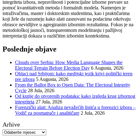
integriteta izbora, nepravilnosti i potencijalne izborne prevare uz
pomoć kvantitativnih metoda i formalnih modela. Namenjen je
istraživačima, master i doktorskim studentima, kao i praktičarima
koji žele da razumeju kako alati zasnovani na podacima otkrivaju
obrasce nevidljive u agregiranim izbornim rezultatima. Fokus je na
metodološkoj jasnoći, transparentnom modeliranju i pažljivoj
interpretaciji dokaza u različitim izbornim kontekstima.
Poslednje objave
Clouds over Serbia: How Media Language Shapes the
Electoral Terrain Before Election Day
6 Augusta, 2026
Oblaci nad Srbijom: kako medijski jezik krivi politički teren
pre izbora
5 Augusta, 2026
From the Ballot Box to Open Data: The Electoral Integrity
Cycle
28 Jula, 2026
Od kutije do otvorenih podataka: kako izgleda krug izbornog
integriteta
27 Jula, 2026
Forenzički alati: Analiza nevažećih listića u forenzici izbora –
Vodič za posmatrače i analitičare
2 Jula, 2026
Arhive