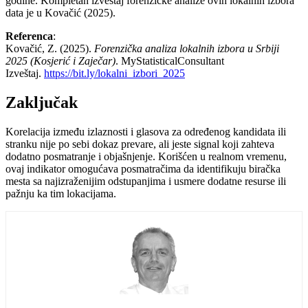
godine. Kompletan izveštaj forenzičke analize ovih lokalnih izbora
data je u Kovačić (2025).
Referenca
:
Kovačić, Z. (2025).
Forenzička analiza lokalnih izbora u Srbiji
2025 (Kosjerić i Zaječar)
. MyStatisticalConsultant
Izveštaj.
https://bit.ly/lokalni_izbori_2025
Zaključak
Korelacija između izlaznosti i glasova za određenog kandidata ili
stranku nije po sebi dokaz prevare, ali jeste signal koji zahteva
dodatno posmatranje i objašnjenje. Korišćen u realnom vremenu,
ovaj indikator omogućava posmatračima da identifikuju biračka
mesta sa najizraženijim odstupanjima i usmere dodatne resurse ili
pažnju ka tim lokacijama.