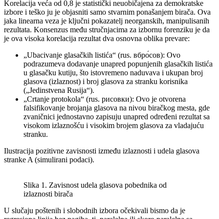
Korelacija veća od 0,8 je statistički neuobičajena za demokratske
izbore i teško ju je objasniti samo stvarnim ponašanjem birača. Ova
jaka linearna veza je ključni pokazatelj neorganskih, manipulisanih
rezultata. Konsenzus među stručnjacima za izbornu forenziku je da
je ova visoka korelacija rezultat dva osnovna oblika prevare:
„Ubacivanje glasačkih listića“ (rus. вбро́сов): Ovo
podrazumeva dodavanje unapred popunjenih glasačkih listića
u glasačku kutiju, što istovremeno naduvava i ukupan broj
glasova (izlaznost) i broj glasova za stranku korisnika
(„Jedinstvena Rusija“).
„Crtanje protokola“ (rus. рисовки): Ovo je otvorena
falsifikovanje brojanja glasova na nivou biračkog mesta, gde
zvaničnici jednostavno zapisuju unapred određeni rezultat sa
visokom izlaznošću i visokim brojem glasova za vladajuću
stranku.
Ilustracija pozitivne zavisnosti između izlaznosti i udela glasova
stranke A (simulirani podaci).
Slika 1. Zavisnost udela glasova pobednika od
izlaznosti birača
U slučaju poštenih i slobodnih izbora očekivali bismo da je