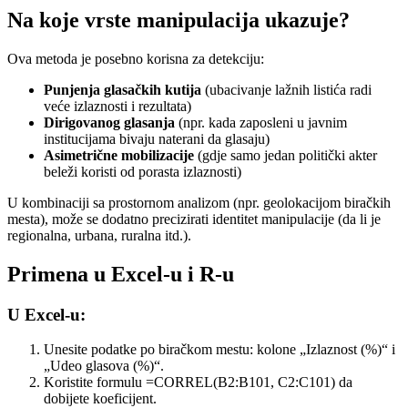
Na koje vrste manipulacija ukazuje?
Ova metoda je posebno korisna za detekciju:
Punjenja glasačkih kutija
(ubacivanje lažnih listića radi
veće izlaznosti i rezultata)
Dirigovanog glasanja
(npr. kada zaposleni u javnim
institucijama bivaju naterani da glasaju)
Asimetrične mobilizacije
(gdje samo jedan politički akter
beleži koristi od porasta izlaznosti)
U kombinaciji sa prostornom analizom (npr. geolokacijom biračkih
mesta), može se dodatno precizirati identitet manipulacije (da li je
regionalna, urbana, ruralna itd.).
Primena u Excel-u i R-u
U Excel-u:
Unesite podatke po biračkom mestu: kolone „Izlaznost (%)“ i
„Udeo glasova (%)“.
Koristite formulu =CORREL(B2:B101, C2:C101) da
dobijete koeficijent.