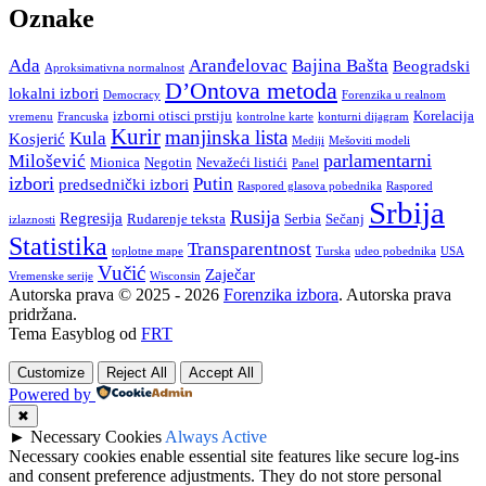
Oznake
Ada
Aranđelovac
Bajina Bašta
Beogradski
Aproksimativna normalnost
D’Ontova metoda
lokalni izbori
Democracy
Forenzika u realnom
izborni otisci prstiju
Korelacija
vremenu
Francuska
kontrolne karte
konturni dijagram
Kurir
manjinska lista
Kula
Kosjerić
Mediji
Mešoviti modeli
parlamentarni
Milošević
Mionica
Negotin
Nevažeći listići
Panel
izbori
Putin
predsednički izbori
Raspored glasova pobednika
Raspored
Srbija
Rusija
Regresija
Rudarenje teksta
Serbia
Sečanj
izlaznosti
Statistika
Transparentnost
toplotne mape
Turska
udeo pobednika
USA
Vučić
Zaječar
Vremenske serije
Wisconsin
Autorska prava © 2025 - 2026
Forenzika izbora
. Autorska prava
pridržana.
Tema Easyblog od
FRT
Customize
Reject All
Accept All
Powered by
✖
►
Necessary Cookies
Always Active
Necessary cookies enable essential site features like secure log-ins
and consent preference adjustments. They do not store personal