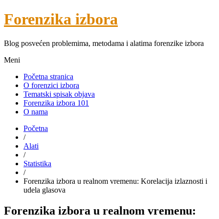
Forenzika izbora
Blog posvećen problemima, metodama i alatima forenzike izbora
Meni
Početna stranica
O forenzici izbora
Tematski spisak objava
Forenzika izbora 101
O nama
Početna
/
Alati
/
Statistika
/
Forenzika izbora u realnom vremenu: Korelacija izlaznosti i
udela glasova
Forenzika izbora u realnom vremenu: