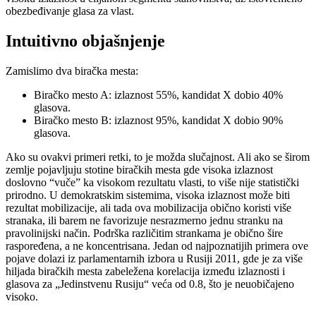
obezbeđivanje glasa za vlast.
Intuitivno objašnjenje
Zamislimo dva biračka mesta:
Biračko mesto A: izlaznost 55%, kandidat X dobio 40%
glasova.
Biračko mesto B: izlaznost 95%, kandidat X dobio 90%
glasova.
Ako su ovakvi primeri retki, to je možda slučajnost. Ali ako se širom
zemlje pojavljuju stotine biračkih mesta gde visoka izlaznost
doslovno “vuče” ka visokom rezultatu vlasti, to više nije statistički
prirodno. U demokratskim sistemima, visoka izlaznost može biti
rezultat mobilizacije, ali tada ova mobilizacija obično koristi više
stranaka, ili barem ne favorizuje nesrazmerno jednu stranku na
pravolinijski način. Podrška različitim strankama je obično šire
raspoređena, a ne koncentrisana. Jedan od najpoznatijih primera ove
pojave dolazi iz parlamentarnih izbora u Rusiji 2011, gde je za više
hiljada biračkih mesta zabeležena korelacija između izlaznosti i
glasova za „Jedinstvenu Rusiju“ veća od 0.8, što je neuobičajeno
visoko.