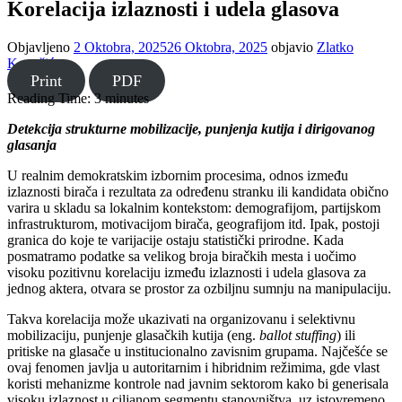
Korelacija izlaznosti i udela glasova
Objavljeno
2 Oktobra, 2025
26 Oktobra, 2025
objavio
Zlatko
Kovačić
Print
PDF
Reading Time:
3
minutes
Detekcija strukturne mobilizacije, punjenja kutija i dirigovanog
glasanja
U realnim demokratskim izbornim procesima, odnos između
izlaznosti birača i rezultata za određenu stranku ili kandidata obično
varira u skladu sa lokalnim kontekstom: demografijom, partijskom
infrastrukturom, motivacijom birača, geografijom itd. Ipak, postoji
granica do koje te varijacije ostaju statistički prirodne. Kada
posmatramo podatke sa velikog broja biračkih mesta i uočimo
visoku pozitivnu korelaciju između izlaznosti i udela glasova za
jednog aktera, otvara se prostor za ozbiljnu sumnju na manipulaciju.
Takva korelacija može ukazivati na organizovanu i selektivnu
mobilizaciju, punjenje glasačkih kutija (eng.
ballot stuffing
) ili
pritiske na glasače u institucionalno zavisnim grupama. Najčešće se
ovaj fenomen javlja u autoritarnim i hibridnim režimima, gde vlast
koristi mehanizme kontrole nad javnim sektorom kako bi generisala
visoku izlaznost u ciljanom segmentu stanovništva, uz istovremeno