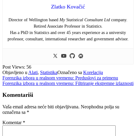
Zlatko Kovačić
Director of Wellington based
My Statistical Consultant Ltd
company.
Retired Associate Professor in Statistics.
Has a PhD in Statistics and over 45 years experience as a university
professor, consultant, international researcher and government advisor.
Post Views:
56
Objavljeno u
Alati
,
Statistika
Označeno sa
Korelacija
Navigacija
Forenzika izbora u realnom vremenu: Preduslovi za primenu
Forenzika izbora u realnom vremenu: Filtriranje ekstremne izlaznosti
članaka
Komentariši
Vaša email adresa neće biti objavljivana.
Neophodna polja su
označena sa
*
Komentar
*