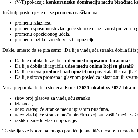
(V/T) pokazuje
konkurentsku dominaciju među biračima koji
Još bolji pristup jeste da se
promena raščlani
na:
promenu izlaznosti,
promenu sposobnosti vladajuće stranke da izlaznost pretvori u 
promenu opozicionog udela,
promenu razlike između vlasti i opozicije.
Dakle, umesto da se pita samo „Da li je vladajuća stranka dobila ili izg
Da li je dobila ili izgubila
udeo među upisanim biračima
?
Da li je dobila ili izgubila
udeo među onima koji su glasali
?
Da li se njena
prednost nad opozicijom
povećala ili smanjila?
Da li je sirova promena uglavnom posledica izlaznosti ili stvar
Moja preporuka bi bila sledeća. Koristi
2026 lokalni vs 2022 lokalni
sirov broj glasova za vladajuću stranku,
izlaznost,
udeo vladajuće stranke među upisanim biračima,
udeo vladajuće stranke među biračima koji su izašli / među va
razliku između vlasti i opozicije.
To stavlja sve izbore na mnogo pravičniju analitičku osnovu nego kad