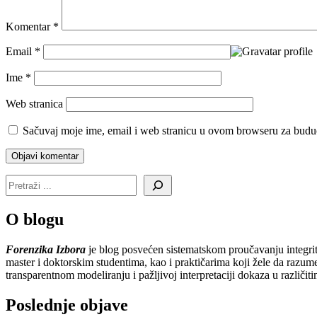
Komentar
*
Email
*
Ime
*
Web stranica
Sačuvaj moje ime, email i web stranicu u ovom browseru za budu
O blogu
Forenzika Izbora
je blog posvećen sistematskom proučavanju integrite
master i doktorskim studentima, kao i praktičarima koji žele da razum
transparentnom modeliranju i pažljivoj interpretaciji dokaza u različi
Poslednje objave