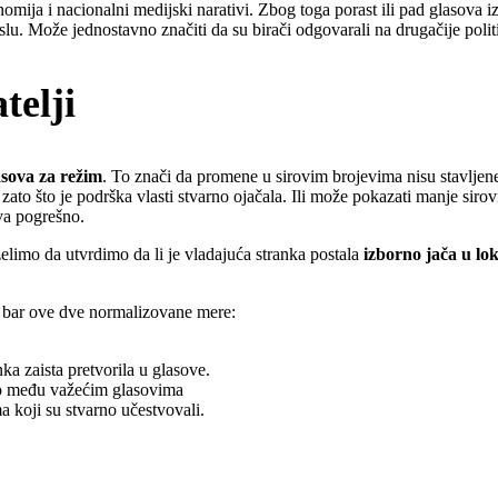
konomija i nacionalni medijski narativi. Zbog toga porast ili pad glasova
slu. Može jednostavno značiti da su birači odgovarali na drugačije polit
telji
asova za režim
. To znači da promene u sirovim brojevima nisu stavljen
 zato što je podrška vlasti stvarno ojačala. Ili može pokazati manje sirov
va pogrešno.
elimo da utvrdimo da li je vladajuća stranka postala
izborno jača u lo
iti bar ove dve normalizovane mere:
ka zaista pretvorila u glasove.
o među važećim glasovima
 koji su stvarno učestvovali.