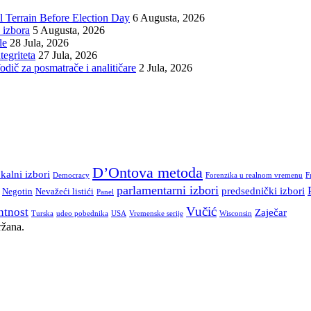
 Terrain Before Election Day
6 Augusta, 2026
 izbora
5 Augusta, 2026
le
28 Jula, 2026
tegriteta
27 Jula, 2026
Vodič za posmatrače i analitičare
2 Jula, 2026
D’Ontova metoda
kalni izbori
Democracy
Forenzika u realnom vremenu
F
parlamentarni izbori
predsednički izbori
Negotin
Nevažeći listići
Panel
Vučić
ntnost
Zaječar
Turska
udeo pobednika
USA
Vremenske serije
Wisconsin
ržana.