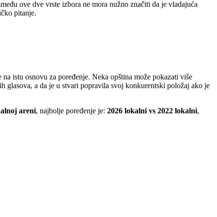
 između ove dve vrste izbora ne mora nužno značiti da je vladajuća
ičko pitanje.
e na istu osnovu za poređenje. Neka opština može pokazati više
ih glasova, a da je u stvari popravila svoj konkurentski položaj ako je
kalnoj areni
, najbolje poređenje je:
2026 lokalni vs 2022 lokalni
,