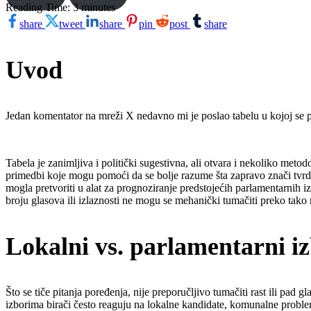
Reading Time:
3
minutes
share
tweet
share
pin
post
share
Uvod
Jedan komentator na mreži X nedavno mi je poslao tabelu u kojoj se pore
Tabela je zanimljiva i politički sugestivna, ali otvara i nekoliko met
primedbi koje mogu pomoći da se bolje razume šta zapravo znači tvrdit
mogla pretvoriti u alat za prognoziranje predstojećih parlamentarnih izb
broju glasova ili izlaznosti ne mogu se mehanički tumačiti preko tako r
Lokalni vs. parlamentarni iz
Što se tiče pitanja poređenja, nije preporučljivo tumačiti rast ili pa
izborima birači često reaguju na lokalne kandidate, komunalne proble