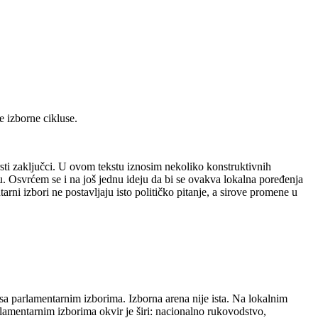
e izborne cikluse.
vrsti zaključci. U ovom tekstu iznosim nekoliko konstruktivnih
u. Osvrćem se i na još jednu ideju da bi se ovakva lokalna poređenja
arni izbori ne postavljaju isto političko pitanje, a sirove promene u
v sa parlamentarnim izborima. Izborna arena nije ista. Na lokalnim
lamentarnim izborima okvir je širi: nacionalno rukovodstvo,