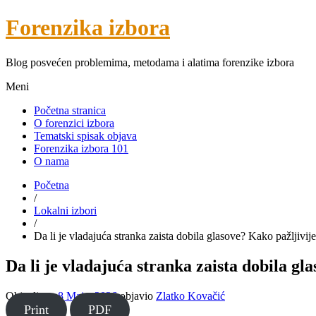
Forenzika izbora
Blog posvećen problemima, metodama i alatima forenzike izbora
Meni
Početna stranica
O forenzici izbora
Tematski spisak objava
Forenzika izbora 101
O nama
Početna
/
Lokalni izbori
/
Da li je vladajuća stranka zaista dobila glasove? Kako pažljivije
Da li je vladajuća stranka zaista dobila gl
Objavljeno
8 Maja, 2026
objavio
Zlatko Kovačić
Print
PDF