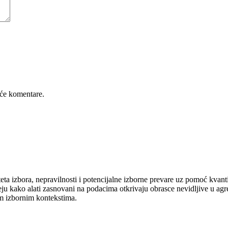
će komentare.
ta izbora, nepravilnosti i potencijalne izborne prevare uz pomoć kvant
eju kako alati zasnovani na podacima otkrivaju obrasce nevidljive u ag
tim izbornim kontekstima.