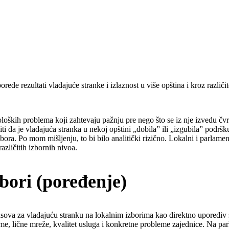
de rezultati vladajuće stranke i izlaznost u više opština i kroz različit
odoloških problema koji zahtevaju pažnju pre nego što se iz nje izvedu č
i da je vladajuća stranka u nekoj opštini „dobila” ili „izgubila” podršk
ora. Po mom mišljenju, to bi bilo analitički rizično. Lokalni i parlament
azličitih izbornih nivoa.
bori (poređenje)
d glasova za vladajuću stranku na lokalnim izborima kao direktno uporedi
me, lične mreže, kvalitet usluga i konkretne probleme zajednice. Na par