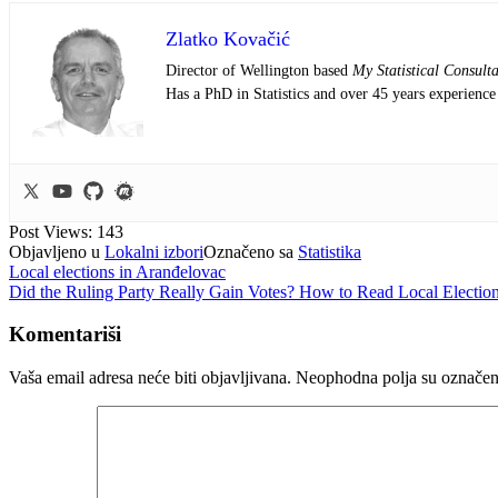
Zlatko Kovačić
Director of Wellington based
My Statistical Consult
Has a PhD in Statistics and over 45 years experience 
Post Views:
143
Objavljeno u
Lokalni izbori
Označeno sa
Statistika
Navigacija
Local elections in Aranđelovac
Did the Ruling Party Really Gain Votes? How to Read Local Electi
članaka
Komentariši
Vaša email adresa neće biti objavljivana.
Neophodna polja su označe