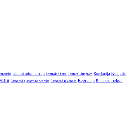
Kosjerić
izborni otisci prstiju
Korelacija
rancuska
kontrolne karte
konturni dijagram
Putin
Regresija
Rudarenje teksta
Raspored glasova pobednika
Raspored izlaznosti