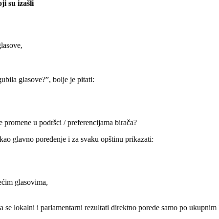
 su izašli
glasove,
ubila glasove?”, bolje je pitati:
ne promene u podršci / preferencijama birača?
kao glavno poređenje i za svaku opštinu prikazati:
žećim glasovima,
a se lokalni i parlamentarni rezultati direktno porede samo po ukupnim