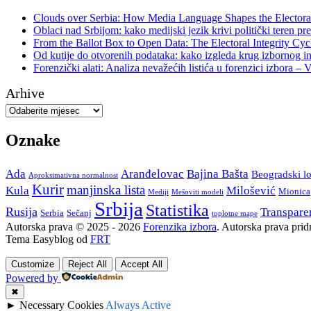
Clouds over Serbia: How Media Language Shapes the Electoral
Oblaci nad Srbijom: kako medijski jezik krivi politički teren pre
From the Ballot Box to Open Data: The Electoral Integrity Cyc
Od kutije do otvorenih podataka: kako izgleda krug izbornog in
Forenzički alati: Analiza nevažećih listića u forenzici izbora – 
Arhive
Oznake
Ada
Aranđelovac
Bajina Bašta
Beogradski lo
Aproksimativna normalnost
Kurir
manjinska lista
Kula
Milošević
Mionica
Mediji
Mešoviti modeli
Srbija
Statistika
Rusija
Transpare
Serbia
Sečanj
toplotne mape
Autorska prava © 2025 - 2026
Forenzika izbora
. Autorska prava prid
Tema Easyblog od
FRT
Customize
Reject All
Accept All
Powered by
✖
►
Necessary Cookies
Always Active