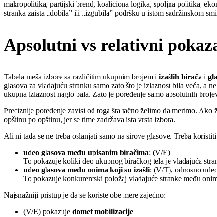
makropolitika, partijski brend, koaliciona logika, spoljna politika, e
stranka zaista „dobila” ili „izgubila” podršku u istom sadržinskom smi
Apsolutni vs relativni pokaza
Tabela meša izbore sa različitim ukupnim brojem i
izašlih birača
i
gl
glasova za vladajuću stranku samo zato što je izlaznost bila veća, a ne
ukupna izlaznost naglo pala. Zato je poređenje samo apsolutnih broje
Preciznije poređenje zavisi od toga šta tačno želimo da merimo. Ako ž
opštinu po opštinu, jer se time zadržava ista vrsta izbora.
Ali ni tada se ne treba oslanjati samo na sirove glasove. Treba korist
udeo glasova među upisanim biračima
: (V/E)
To pokazuje koliki deo ukupnog biračkog tela je vladajuća stran
udeo glasova među onima koji su izašli
: (V/T), odnosno ude
To pokazuje konkurentski položaj vladajuće stranke među onima
Najsnažniji pristup je da se koriste obe mere zajedno:
(V/E) pokazuje
domet mobilizacije