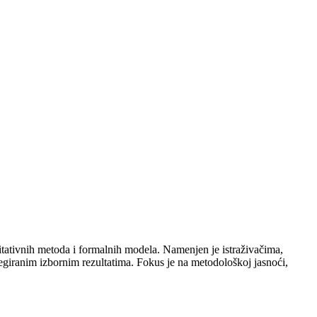
itativnih metoda i formalnih modela. Namenjen je istraživačima,
regiranim izbornim rezultatima. Fokus je na metodološkoj jasnoći,