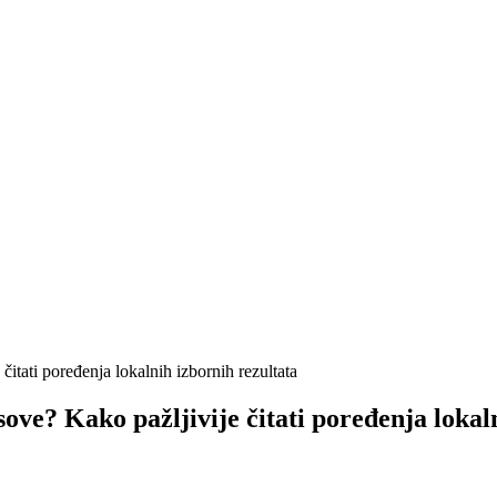
 čitati poređenja lokalnih izbornih rezultata
asove? Kako pažljivije čitati poređenja lokal