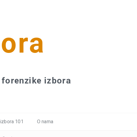
bora
forenzike izbora
 izbora 101
O nama