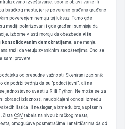
lizovano izveštavanje, sporije objavljivanje ili
ou biračkog mesta, jer je poverenje građana građeno
skim poverenjem nemaju taj luksuz. Tamo gde
 su mediji polarizovani i gde građani sumnjaju da
acije, izborne vlasti moraju da obezbede
više
 u konsolidovanim demokratijama
, a ne manje.
ana traži da veruju zvaničnim saopštenjima. Ono se
e sami provere.
h podataka od presudne važnosti. Skenirani zapisnik
da podrži tvrdnju da su “podaci javni”, ali ne
e jednostavno uvesti u R ili Python. Ne može se za
čni obrasci izlaznosti, neuobičajeni odnosi između
ažećih listića ili neslaganja između broja upisanih
e, čista
CSV
tabela na nivou biračkog mesta,
mesta, omogućava posmatračima i analitičarima da od