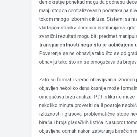
demokratije ponekad mogu da podnesu decentra
manji stepen centralizovanih podataka na niv
tokom mnogo izbornih ciklusa. Sistemi sa ni
vladajuća stranka dominira institucijama, gde
zvanični rezultati mogu biti predmet manipul
transparentnosti nego što je uobičajeno
Poverenje se ne obnavlja tako što se od građ
obnavlja tako što im se omogućava da brojev
Zato su format i vreme objavljivanja izborni
objavljen nekoliko dana kasnije može formalno 
omogućava brzu analizu. PDF slika ne može s
nekoliko minuta proveriti da li postoje neobi
izlaznosti i glasova, problematične stope nev
birača i broja glasačkih listića. Nasuprot tom
objavljena odmah nakon zatvaranja biračkih 