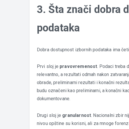
3. Šta znači dobra 
podataka
Dobra dostupnost izbornih podataka ima četir
Prvi sloj je
pravovremenost
. Podaci treba 
relevantno, a rezultati odmah nakon zatvaranj
obrade, preliminarni rezultati i konačni rezult
budu označeni kao preliminarni, a konačni kao 
dokumentovane.
Drugi sloj je
granularnost
. Nacionalni zbir n
nivou opštine su korisni, ali za mnoge forenz