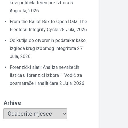
krivi politički teren pre izbora
5
Augusta, 2026
From the Ballot Box to Open Data: The
Electoral Integrity Cycle
28 Jula, 2026
Od kutije do otvorenih podataka: kako
izgleda krug izbornog integriteta
27
Jula, 2026
Forenzički alati: Analiza nevažećih
listića u forenzici izbora – Vodič za
posmatrače i analitičare
2 Jula, 2026
Arhive