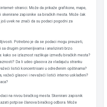
internet-stranici. Može da prikaže grafikone, mape,
vi skenirane zapisnike sa biračkih mesta. Može čak
to još uvek ne znači da su podaci pogodni za
ljivosti. Potrebno je da se podaci mogu preuzeti,
ti sa drugim promenljivama i analizirati brzo.
ta: kako se izlaznost razlikuje između biračkih mesta?
laznosti? Da li udeo glasova za vladajuću stranku
važeći listići koncentrisani u određenim opštinama?
ča, važeći glasovi i nevažeći listići interno usklađeni?
azaca?
odaci na nivou biračkog mesta. Skenirani zapisnik
kazati potpise članova biračkog odbora. Može