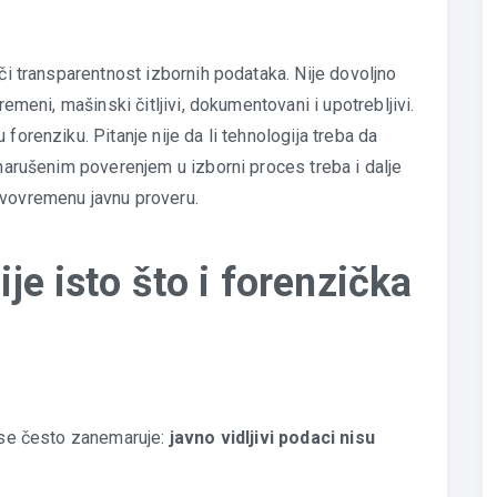
ači transparentnost izbornih podataka. Nije dovoljno
remeni, mašinski čitljivi, dokumentovani i upotrebljivi.
forenziku. Pitanje nije da li tehnologija treba da
 narušenim poverenjem u izborni proces treba i dalje
avovremenu javnu proveru.
ije isto što i forenzička
i se često zanemaruje:
javno vidljivi podaci nisu