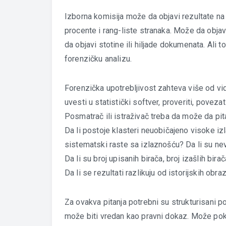
Izborna komisija može da objavi rezultate na 
procente i rang-liste stranaka. Može da obja
da objavi stotine ili hiljade dokumenata. Ali 
forenzičku analizu.
Forenzička upotrebljivost zahteva više od vid
uvesti u statistički softver, proveriti, poveza
Posmatrač ili istraživač treba da može da pi
Da li postoje klasteri neuobičajeno visoke iz
sistematski raste sa izlaznošću? Da li su ne
Da li su broj upisanih birača, broj izašlih bira
Da li se rezultati razlikuju od istorijskih obr
Za ovakva pitanja potrebni su strukturisani p
može biti vredan kao pravni dokaz. Može po