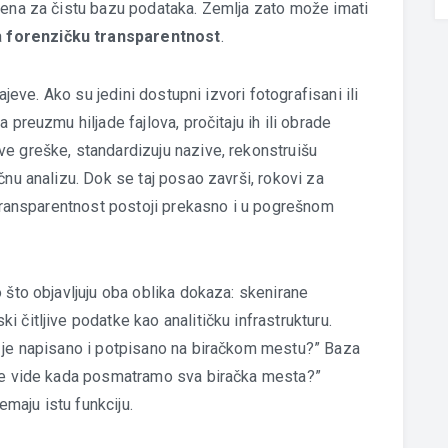
mena za čistu bazu podataka. Zemlja zato može imati
a
forenzičku transparentnost
.
ajeve. Ako su jedini dostupni izvori fotografisani ili
 preuzmu hiljade fajlova, pročitaju ih ili obrade
e greške, standardizuju nazive, rekonstruišu
čnu analizu. Dok se taj posao završi, rokovi za
 transparentnost postoji prekasno i u pogrešnom
 što objavljuju oba oblika dokaza: skenirane
 čitljive podatke kao analitičku infrastrukturu.
a je napisano i potpisano na biračkom mestu?” Baza
 se vide kada posmatramo sva biračka mesta?”
emaju istu funkciju.