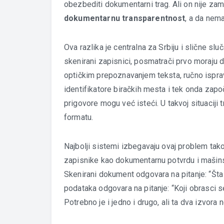
obezbediti dokumentarni trag. Ali on nije za
dokumentarnu transparentnost
, a da nem
Ova razlika je centralna za Srbiju i slične sluč
skenirani zapisnici, posmatrači prvo moraju da
optičkim prepoznavanjem teksta, ručno isprav
identifikatore biračkih mesta i tek onda zapo
prigovore mogu već isteći. U takvoj situaciji
formatu.
Najbolji sistemi izbegavaju ovaj problem tako
zapisnike kao dokumentarnu potvrdu i mašinski
Skenirani dokument odgovara na pitanje: “Št
podataka odgovara na pitanje: “Koji obrasci
Potrebno je i jedno i drugo, ali ta dva izvora n