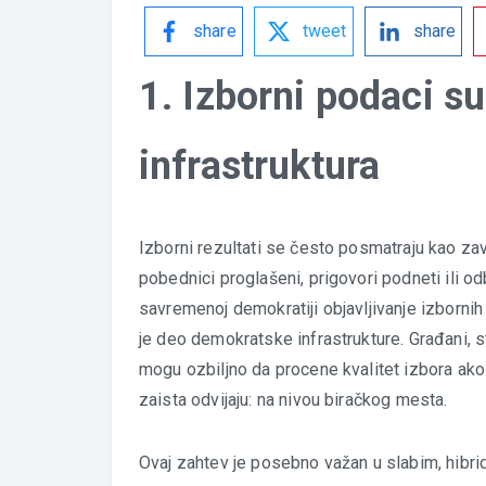
share
tweet
share
1. Izborni podaci s
infrastruktura
Izborni rezultati se često posmatraju kao zav
pobednici proglašeni, prigovori podneti ili odb
savremenoj demokratiji objavljivanje izbornih
je deo demokratske infrastrukture. Građani, st
mogu ozbiljno da procene kvalitet izbora ak
zaista odvijaju: na nivou biračkog mesta.
Ovaj zahtev je posebno važan u slabim, hibri