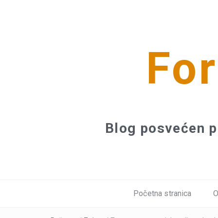
For
Blog posvećen p
Početna stranica
O