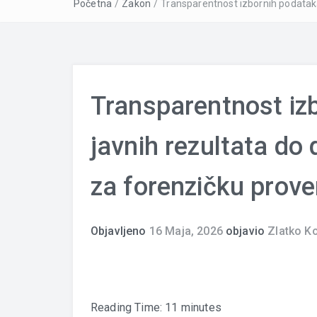
Početna
/
Zakon
/
Transparentnost izbornih podataka
Transparentnost iz
javnih rezultata do
za forenzičku prove
Objavljeno
16 Maja, 2026
objavio
Zlatko K
Reading Time:
11
minutes