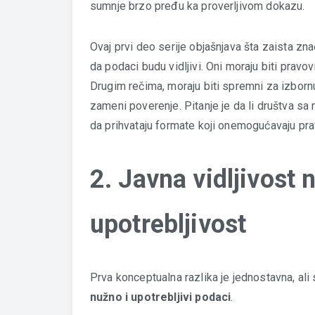
sumnje brzo pređu ka proverljivom dokazu.
Ovaj prvi deo serije objašnjava šta zaista zn
da podaci budu vidljivi. Oni moraju biti pravov
Drugim rečima, moraju biti spremni za izbornu 
zameni poverenje. Pitanje je da li društva sa
da prihvataju formate koji onemogućavaju pr
2. Javna vidljivost n
upotrebljivost
Prva konceptualna razlika je jednostavna, al
nužno i upotrebljivi podaci
.