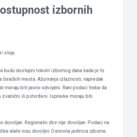
dostupnost izbornih
i sloja.
da budu dostupni tokom izbornog dana kada je to
a biračkih mesta. Ažuriranja izlaznosti, napredak
ati moraju biti jasno odvojeni. Rani podaci treba da
zvanični ili potvrđeni. Ispravke moraju biti
ije dovoljan. Regionalni zbir nije dovoljan. Podaci na
ičke alate nisu dovoljni. Osnovna jedinica izborne