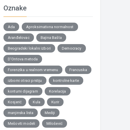
Oznake
Ada
Aproksimativna normalnost
Aranđelovac
Bajina Bašta
Beogradski lokalni izbori
Democracy
D’Ontova metoda
Forenzika u realnom vremenu
Francuska
izborni otisci prstiju
kontrolne karte
konturni dijagram
Korelacija
Kosjerić
Kula
Kurir
manjinska lista
Mediji
Mešoviti modeli
Milošević