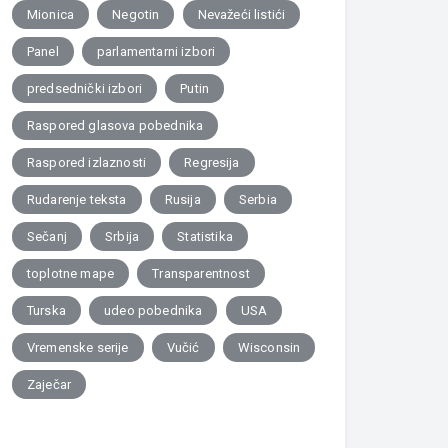
Mionica
Negotin
Nevažeći listići
Panel
parlamentarni izbori
predsednički izbori
Putin
Raspored glasova pobednika
Raspored izlaznosti
Regresija
Rudarenje teksta
Rusija
Serbia
Sečanj
Srbija
Statistika
toplotne mape
Transparentnost
Turska
udeo pobednika
USA
Vremenske serije
Vučić
Wisconsin
Zaječar