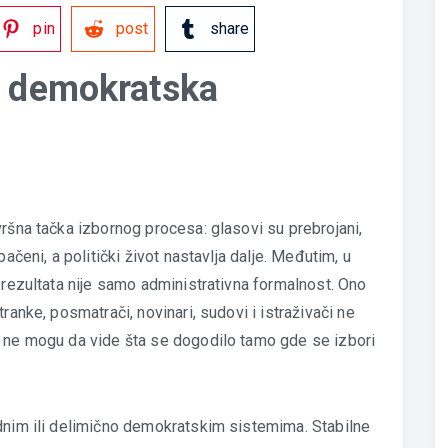
pin
post
share
u demokratska
ršna tačka izbornog procesa: glasovi su prebrojani,
ačeni, a politički život nastavlja dalje. Međutim, u
 rezultata nije samo administrativna formalnost. Ono
ranke, posmatrači, novinari, sudovi i istraživači ne
o ne mogu da vide šta se dogodilo tamo gde se izbori
dnim ili delimično demokratskim sistemima. Stabilne