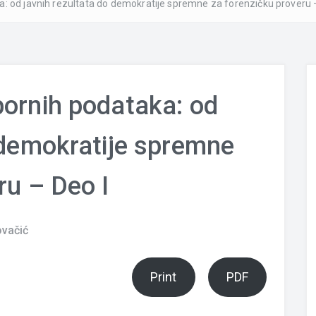
: od javnih rezultata do demokratije spremne za forenzičku proveru 
bornih podataka: od
 demokratije spremne
ru – Deo I
ovačić
Print
PDF