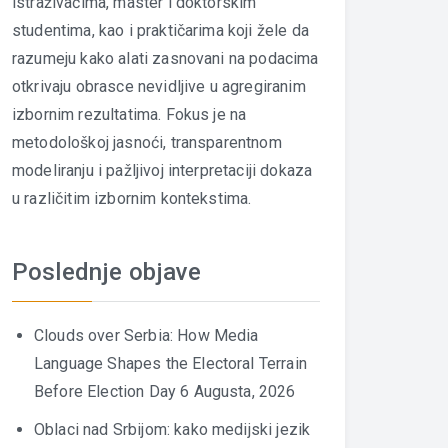
istraživačima, master i doktorskim
studentima, kao i praktičarima koji žele da
razumeju kako alati zasnovani na podacima
otkrivaju obrasce nevidljive u agregiranim
izbornim rezultatima. Fokus je na
metodološkoj jasnoći, transparentnom
modeliranju i pažljivoj interpretaciji dokaza
u različitim izbornim kontekstima.
Poslednje objave
Clouds over Serbia: How Media
Language Shapes the Electoral Terrain
Before Election Day
6 Augusta, 2026
Oblaci nad Srbijom: kako medijski jezik