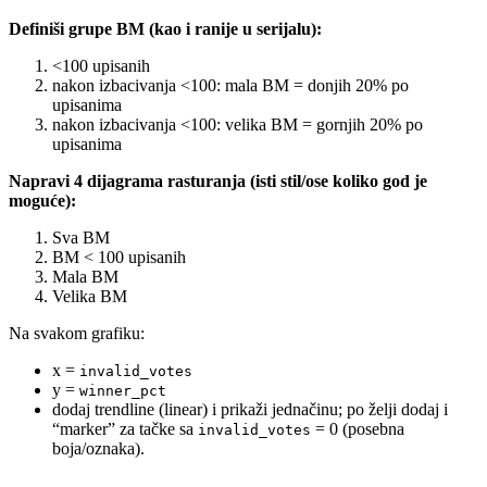
Definiši grupe BM (kao i ranije u serijalu):
<100 upisanih
nakon izbacivanja <100: mala BM = donjih 20% po
upisanima
nakon izbacivanja <100: velika BM = gornjih 20% po
upisanima
Napravi 4 dijagrama rasturanja (isti stil/ose koliko god je
moguće):
Sva BM
BM < 100 upisanih
Mala BM
Velika BM
Na svakom grafiku:
x =
invalid_votes
y =
winner_pct
dodaj trendline (linear) i prikaži jednačinu; po želji dodaj i
“marker” za tačke sa
= 0 (posebna
invalid_votes
boja/oznaka).