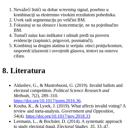
Nevažeći listići su dobar
screening
signal, posebno u
kombinaciji sa ekstremno visokim rezultatom pobednika.
Uvek radi segmentaciju po veličini BM.
Fokusiraj se na obrasce i koncentracije, ne na pojedinačno
BM.
Tumači nalaz kao indikator i odmah pređi na proveru
evidencije (zapisnici, prigovori, posmatrači).
Kombinuj sa drugim alatima iz serijala: otisci prstiju/konture,
rasporedi izlaznosti i osvojenih glasova, testovi na osnovu
cifara.
8. Literatura
Aldashev, G., & Mastrobuoni, G. (2019). Invalid ballots and
electoral competition.
Political Science Research and
Methods, 7
(2), 289–310.
https://doi.org/10.1017/psrm.2016.36
.
Kouba, K., & Lysek, J. (2019). What affects invalid voting? A
review and meta-analysis.
Government and Opposition,
54
(4).
https://doi.org/10.1017/gov.2018.33
Leemann, L., & Bochsler, D. (2014). A systematic approach
to study electoral fraud.
Electoral Studies, 35
, 33–47.