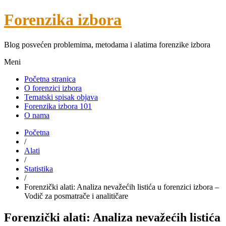
Forenzika izbora
Blog posvećen problemima, metodama i alatima forenzike izbora
Meni
Početna stranica
O forenzici izbora
Tematski spisak objava
Forenzika izbora 101
O nama
Početna
/
Alati
/
Statistika
/
Forenzički alati: Analiza nevažećih listića u forenzici izbora –
Vodič za posmatrače i analitičare
Forenzički alati: Analiza nevažećih listića