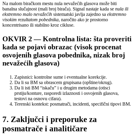
Na malom biračkom mestu nula nevažećih glasova može biti
banalna slučajnost (mali broj birača). Signal nastaje kada se
nula ili
ekstremno malo nevažećih
sistematski javlja zajedno sa
ekstremno
visokim rezultatom pobednika
, naročito ako je prostorno
koncentrisano ili stabilno kroz cikluse.
OKVIR 2 — Kontrolna lista: šta proveriti
kada se pojavi obrazac (visok procenat
osvojenih glasova pobednika, nizak broj
nevažećih glasova)
Zapisnici: kontrolne sume i eventualne korekcije.
Da li su BM sa obrascem grupisana (opštine/okrug).
Da li isti BM “iskaču” i u drugim metodama (otisci
prstiju/konture, rasporedi izlaznosti i osvojenih glasova,
testovi na osnovu cifara).
Terenski kontekst: posmatrači, incidenti, specifični tipovi BM.
7. Zaključci i preporuke za
posmatrače i analitičare