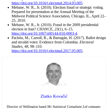
https://doi.org/10.1016/j.electstud.2014.03.005
.
Mebane, W. R., Jr. (2010). Election fraud or strategic voting.
Prepared for presentation at the Annual Meeting of the
Midwest Political Science Association, Chicago, IL, April 22–
25, 2010.
Mebane, W. R., Jr. (2010). Fraud in the 2009 presidential
election in Iran?
CHANCE, 23
(1), 6–15.
https://doi.org/10.1007/s00144-010-0003-4
.
Pachón, M., Carroll, R., & Barragán, H. (2017). Ballot design
and invalid votes: Evidence from Colombia.
Electoral
Studies, 48
, 98–110.
https://doi.org/10.1016/j.electstud.2017.05.005
.
Zlatko Kovačić
Director of Wellington based
My Statistical Consultant Ltd
company.