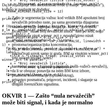
    x = "Broj nevažećih listića (invalid_votes)",

    y = "Procenat glasova pobednika (winner_pct)"

Da bi objašnjenje bilo metodološki tvrđe (i manje “presuđujuće”),
  ) +

korisno je naglasiti tri dodatka:
  theme_minimal(base_size = 12)

Zašto je segmentacija važna: kod velikih BM apsolutni broj
print(p)

nevažećih prirodno raste, pa sama geometrija dijagrama
# (Opcija) umesto loess, koristi linearni trend:

rasturanja može izgledati drugačije.
Koji je “forenzički”
p_lm <- ggplot(df_panels, aes(x = invalid_votes, y = 
focus?
Ne “nizak broj nevažećih listića” sam po sebi, nego
winner_pct)) +

kombinacija
visok winner_pct + neuobičajeno nizak
  geom_point(alpha = 0.25, size = 1) +

invalid_votes
(posebno 0–1–2) i njena
  geom_smooth(method = "lm", se = FALSE, linewidth = 
prostorna/organizacijska koncentracija.
1) +

  facet_wrap(~ panel, ncol = 2, scales = "free_x") +

Šta je sledeći korak: proveriti zapisnike i kontekst, a ne
  labs(

zaključivati uzrok samo iz grafa. BM sa visokim winner_pct i
    title = "Linearni trend: invalid_votes vs 
vrlo niskim invalid_votes?
winner_pct (4 panela)",

    x = "Broj nevažećih listića",

kontrolne sume u zapisniku (upisani–izašli–važeći–nevažeći),
    y = "Procenat glasova pobednika"

da li se obrazac ponavlja na istim BM kroz izbore,
  ) +

  theme_minimal(base_size = 12)

prostorna koncentracija (opština/okrug),
prisustvo posmatrača, prigovori, incidenti, i slaganje sa
print(p_lm)
drugim forenzičkim signalima.
OKVIR 1 — Zašto “nula nevažećih”
može biti signal, i kada je normalno