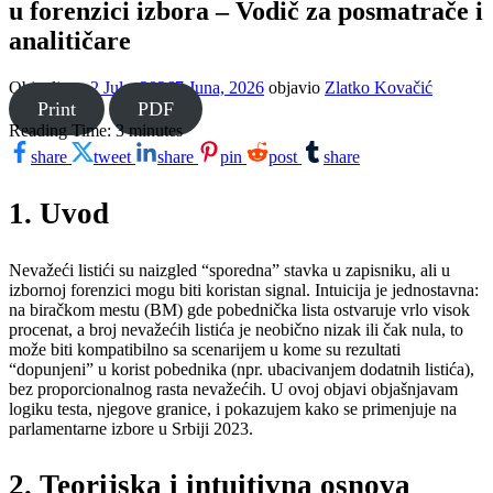
u forenzici izbora – Vodič za posmatrače i
analitičare
Objavljeno
2 Jula, 2026
7 Juna, 2026
objavio
Zlatko Kovačić
Print
PDF
Reading Time:
3
minutes
share
tweet
share
pin
post
share
1. Uvod
Nevažeći listići su naizgled “sporedna” stavka u zapisniku, ali u
izbornoj forenzici mogu biti koristan signal. Intuicija je jednostavna:
na biračkom mestu (BM) gde pobednička lista ostvaruje vrlo visok
procenat, a broj nevažećih listića je neobično nizak ili čak nula, to
može biti kompatibilno sa scenarijem u kome su rezultati
“dopunjeni” u korist pobednika (npr. ubacivanjem dodatnih listića),
bez proporcionalnog rasta nevažećih. U ovoj objavi objašnjavam
logiku testa, njegove granice, i pokazujem kako se primenjuje na
parlamentarne izbore u Srbiji 2023.
2. Teorijska i intuitivna osnova