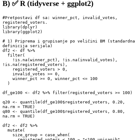
B)
✅ R (tidyverse + ggplot2)
#Pretpostavi df sa: winner_pct, invalid_votes, 
registered_voters.

library(dplyr)

library(ggplot2)

# 1) Priprema i grupisanje po veličini BM (standardna 
definicija serijala)

df2 <- df %>%

  filter(

    !is.na(winner_pct), !is.na(invalid_votes), 
!is.na(registered_voters),

    registered_voters > 0,

    invalid_votes >= 0,

    winner_pct >= 0, winner_pct <= 100

  )

df_ge100 <- df2 %>% filter(registered_voters >= 100)

q20 <- quantile(df_ge100$registered_voters, 0.20, 
na.rm = TRUE)

q80 <- quantile(df_ge100$registered_voters, 0.80, 
na.rm = TRUE)

df2 <- df2 %>%

  mutate(

    size_group = case_when(

      registered_voters < 100 ~ "<100 upisanih",
