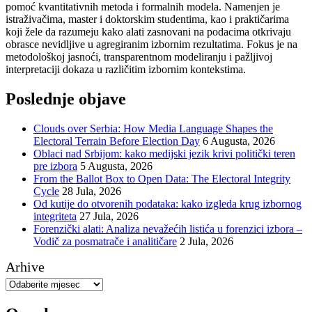
pomoć kvantitativnih metoda i formalnih modela. Namenjen je
istraživačima, master i doktorskim studentima, kao i praktičarima
koji žele da razumeju kako alati zasnovani na podacima otkrivaju
obrasce nevidljive u agregiranim izbornim rezultatima. Fokus je na
metodološkoj jasnoći, transparentnom modeliranju i pažljivoj
interpretaciji dokaza u različitim izbornim kontekstima.
Poslednje objave
Clouds over Serbia: How Media Language Shapes the
Electoral Terrain Before Election Day
6 Augusta, 2026
Oblaci nad Srbijom: kako medijski jezik krivi politički teren
pre izbora
5 Augusta, 2026
From the Ballot Box to Open Data: The Electoral Integrity
Cycle
28 Jula, 2026
Od kutije do otvorenih podataka: kako izgleda krug izbornog
integriteta
27 Jula, 2026
Forenzički alati: Analiza nevažećih listića u forenzici izbora –
Vodič za posmatrače i analitičare
2 Jula, 2026
Arhive