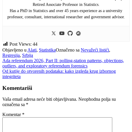
Retired Associate Professor in Statistics.
Has a PhD in Statistics and over 45 years experience as a university
professor, consultant, international researcher and government advisor.
Post Views:
44
Objavljeno u
Alati
,
Statistika
Označeno sa
Nevažeći listići
,
Regresija
,
Srbija
Navigacija
Ada referendum 2026, Part II: polling-station patterns, objections,
outliers, and exploratory referendum forensics
članaka
Od kutije do otvorenih podataka: kako izgleda krug izbornog
integriteta
Komentariši
Vaša email adresa neće biti objavljivana.
Neophodna polja su
označena sa
*
Komentar
*