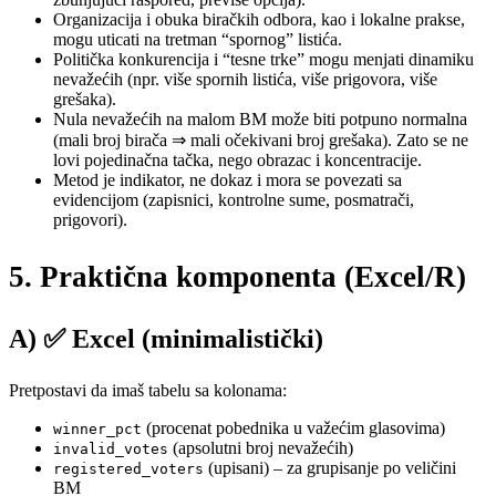
Organizacija i obuka biračkih odbora, kao i lokalne prakse,
mogu uticati na tretman “spornog” listića.
Politička konkurencija i “tesne trke” mogu menjati dinamiku
nevažećih (npr. više spornih listića, više prigovora, više
grešaka).
Nula nevažećih na malom BM može biti potpuno normalna
(mali broj birača ⇒ mali očekivani broj grešaka). Zato se ne
lovi pojedinačna tačka, nego obrazac i koncentracije.
Metod je indikator, ne dokaz i mora se povezati sa
evidencijom (zapisnici, kontrolne sume, posmatrači,
prigovori).
5. Praktična komponenta (Excel/R)
A)
✅ Excel (minimalistički)
Pretpostavi da imaš tabelu sa kolonama:
(procenat pobednika u važećim glasovima)
winner_pct
(apsolutni broj nevažećih)
invalid_votes
(upisani) – za grupisanje po veličini
registered_voters
BM