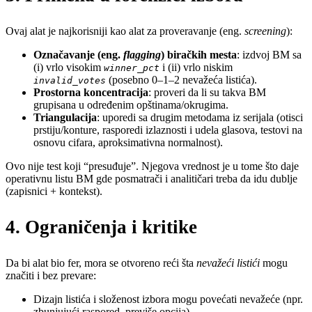
Ovaj alat je najkorisniji kao alat za proveravanje (eng.
screening
):
Označavanje (eng.
flagging
) biračkih mesta
: izdvoj BM sa
(i) vrlo visokim
i (ii) vrlo niskim
winner_pct
(posebno 0–1–2 nevažeća listića).
invalid_votes
Prostorna koncentracija
: proveri da li su takva BM
grupisana u određenim opštinama/okrugima.
Triangulacija
: uporedi sa drugim metodama iz serijala (otisci
prstiju/konture, rasporedi izlaznosti i udela glasova, testovi na
osnovu cifara, aproksimativna normalnost).
Ovo nije test koji “presuđuje”. Njegova vrednost je u tome što daje
operativnu listu BM gde posmatrači i analitičari treba da idu dublje
(zapisnici + kontekst).
4. Ograničenja i kritike
Da bi alat bio fer, mora se otvoreno reći šta
nevažeći listići
mogu
značiti i bez prevare:
Dizajn listića i složenost izbora mogu povećati nevažeće (npr.
zbunjujući raspored, previše opcija).