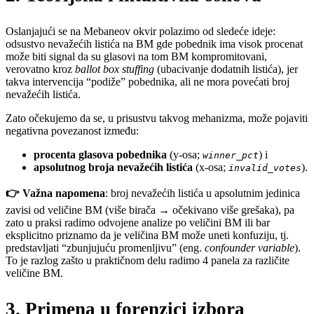
Oslanjajući se na Mebaneov okvir polazimo od sledeće ideje:
odsustvo nevažećih listića na BM gde pobednik ima visok procenat
može biti signal da su glasovi na tom BM kompromitovani,
verovatno kroz
ballot box stuffing
(ubacivanje dodatnih listića), jer
takva intervencija “podiže” pobednika, ali ne mora povećati broj
nevažećih listića.
Zato očekujemo da se, u prisustvu takvog mehanizma, može pojaviti
negativna povezanost između:
procenta glasova pobednika
(y-osa;
) i
winner_pct
apsolutnog broja nevažećih listića
(x-osa;
).
invalid_votes
👉 Važna napomena
: broj nevažećih listića u apsolutnim jedinica
zavisi od veličine BM (više birača → očekivano više grešaka), pa
zato u praksi radimo odvojene analize po veličini BM ili bar
eksplicitno priznamo da je veličina BM može uneti konfuziju, tj.
predstavljati “zbunjujuću promenljivu” (eng.
confounder variable
).
To je razlog zašto u praktičnom delu radimo 4 panela za različite
veličine BM.
3. Primena u forenzici izbora