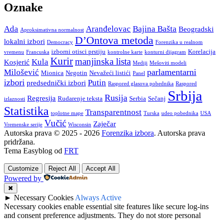
Oznake
Ada
Aranđelovac
Bajina Bašta
Beogradski
Aproksimativna normalnost
D’Ontova metoda
lokalni izbori
Democracy
Forenzika u realnom
izborni otisci prstiju
Korelacija
vremenu
Francuska
kontrolne karte
konturni dijagram
Kurir
manjinska lista
Kula
Kosjerić
Mediji
Mešoviti modeli
parlamentarni
Milošević
Mionica
Negotin
Nevažeći listići
Panel
izbori
Putin
predsednički izbori
Raspored glasova pobednika
Raspored
Srbija
Rusija
Regresija
Rudarenje teksta
Serbia
Sečanj
izlaznosti
Statistika
Transparentnost
toplotne mape
Turska
udeo pobednika
USA
Vučić
Zaječar
Vremenske serije
Wisconsin
Autorska prava © 2025 - 2026
Forenzika izbora
. Autorska prava
pridržana.
Tema Easyblog od
FRT
Customize
Reject All
Accept All
Powered by
✖
►
Necessary Cookies
Always Active
Necessary cookies enable essential site features like secure log-ins
and consent preference adjustments. They do not store personal