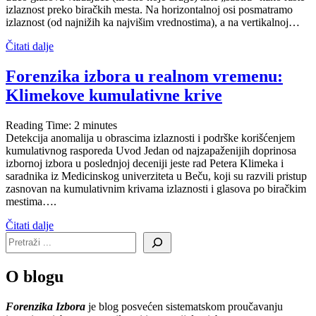
izlaznost preko biračkih mesta. Na horizontalnoj osi posmatramo
izlaznost (od najnižih ka najvišim vrednostima), a na vertikalnoj…
Čitati dalje
Forenzika izbora u realnom vremenu:
Klimekove kumulativne krive
Reading Time:
2
minutes
Detekcija anomalija u obrascima izlaznosti i podrške korišćenjem
kumulativnog rasporeda Uvod Jedan od najzapaženijih doprinosa
izbornoj izbora u poslednjoj deceniji jeste rad Petera Klimeka i
saradnika iz Medicinskog univerziteta u Beču, koji su razvili pristup
zasnovan na kumulativnim krivama izlaznosti i glasova po biračkim
mestima….
Čitati dalje
O blogu
Forenzika Izbora
je blog posvećen sistematskom proučavanju