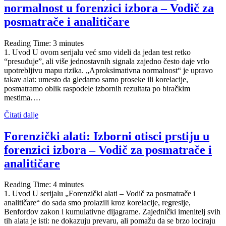
normalnost u forenzici izbora – Vodič za
posmatrače i analitičare
Reading Time:
3
minutes
1. Uvod U ovom serijalu već smo videli da jedan test retko
“presuđuje”, ali više jednostavnih signala zajedno često daje vrlo
upotrebljivu mapu rizika. „Aproksimativna normalnost“ je upravo
takav alat: umesto da gledamo samo proseke ili korelacije,
posmatramo oblik raspodele izbornih rezultata po biračkim
mestima….
Čitati dalje
Forenzički alati: Izborni otisci prstiju u
forenzici izbora – Vodič za posmatrače i
analitičare
Reading Time:
4
minutes
1. Uvod U serijalu „Forenzički alati – Vodič za posmatrače i
analitičare“ do sada smo prolazili kroz korelacije, regresije,
Benfordov zakon i kumulativne dijagrame. Zajednički imenitelj svih
tih alata je isti: ne dokazuju prevaru, ali pomažu da se brzo lociraju