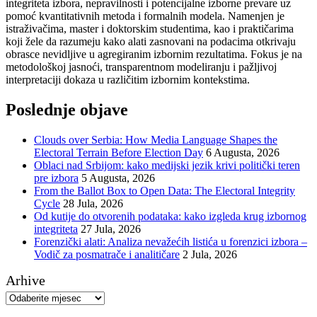
integriteta izbora, nepravilnosti i potencijalne izborne prevare uz
pomoć kvantitativnih metoda i formalnih modela. Namenjen je
istraživačima, master i doktorskim studentima, kao i praktičarima
koji žele da razumeju kako alati zasnovani na podacima otkrivaju
obrasce nevidljive u agregiranim izbornim rezultatima. Fokus je na
metodološkoj jasnoći, transparentnom modeliranju i pažljivoj
interpretaciji dokaza u različitim izbornim kontekstima.
Poslednje objave
Clouds over Serbia: How Media Language Shapes the
Electoral Terrain Before Election Day
6 Augusta, 2026
Oblaci nad Srbijom: kako medijski jezik krivi politički teren
pre izbora
5 Augusta, 2026
From the Ballot Box to Open Data: The Electoral Integrity
Cycle
28 Jula, 2026
Od kutije do otvorenih podataka: kako izgleda krug izbornog
integriteta
27 Jula, 2026
Forenzički alati: Analiza nevažećih listića u forenzici izbora –
Vodič za posmatrače i analitičare
2 Jula, 2026
Arhive