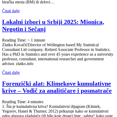
biračka mesta (BM) ili delovi…
Čitati dalje
Lokalni izbori u Srbiji 2025: Mionica,
Negotin i Sečanj
Reading Time:
< 1
minute
Zlatko KovačićDirector of Wellington based My Statistical
Consultant Ltd company. Retired Associate Professor in Statistics.
Has a PhD in Statistics and over 45 years experience as a university
professor, consultant, international researcher and government
advisor. zlatko.info
Čitati dalje
Forenzički alat: Klimekove kumulativne
krive – Vodič za analitičare i posmatrače
Reading Time:
4
minutes
1. Šta je kumulativna kriva? Kumulativni dijagram (Klimek,
Yegorov, Hanel & Thurner, 2012) prikazuje kako se kumulativni
udeo glasova vladajuće (ili bilo koje druge) liste „sabira“ kako raste