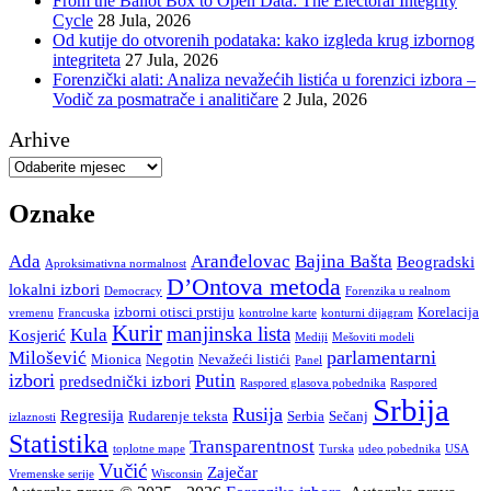
From the Ballot Box to Open Data: The Electoral Integrity
Cycle
28 Jula, 2026
Od kutije do otvorenih podataka: kako izgleda krug izbornog
integriteta
27 Jula, 2026
Forenzički alati: Analiza nevažećih listića u forenzici izbora –
Vodič za posmatrače i analitičare
2 Jula, 2026
Arhive
Oznake
Ada
Aranđelovac
Bajina Bašta
Beogradski
Aproksimativna normalnost
D’Ontova metoda
lokalni izbori
Democracy
Forenzika u realnom
izborni otisci prstiju
Korelacija
vremenu
Francuska
kontrolne karte
konturni dijagram
Kurir
manjinska lista
Kula
Kosjerić
Mediji
Mešoviti modeli
parlamentarni
Milošević
Mionica
Negotin
Nevažeći listići
Panel
izbori
Putin
predsednički izbori
Raspored glasova pobednika
Raspored
Srbija
Rusija
Regresija
Rudarenje teksta
Serbia
Sečanj
izlaznosti
Statistika
Transparentnost
toplotne mape
Turska
udeo pobednika
USA
Vučić
Zaječar
Vremenske serije
Wisconsin