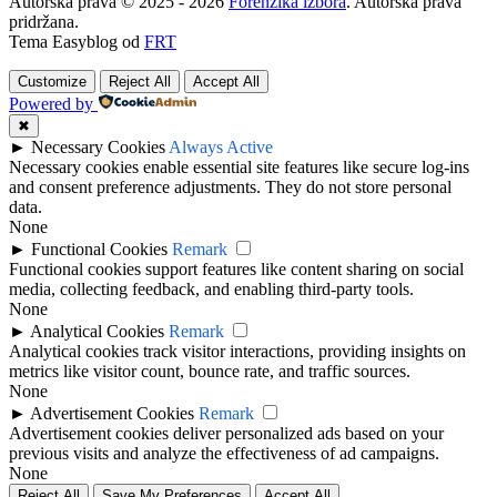
Autorska prava © 2025 - 2026
Forenzika izbora
. Autorska prava
pridržana.
Tema Easyblog od
FRT
Customize
Reject All
Accept All
Powered by
✖
►
Necessary Cookies
Always Active
Necessary cookies enable essential site features like secure log-ins
and consent preference adjustments. They do not store personal
data.
None
►
Functional Cookies
Remark
Functional cookies support features like content sharing on social
media, collecting feedback, and enabling third-party tools.
None
►
Analytical Cookies
Remark
Analytical cookies track visitor interactions, providing insights on
metrics like visitor count, bounce rate, and traffic sources.
None
►
Advertisement Cookies
Remark
Advertisement cookies deliver personalized ads based on your
previous visits and analyze the effectiveness of ad campaigns.
None
Reject All
Save My Preferences
Accept All