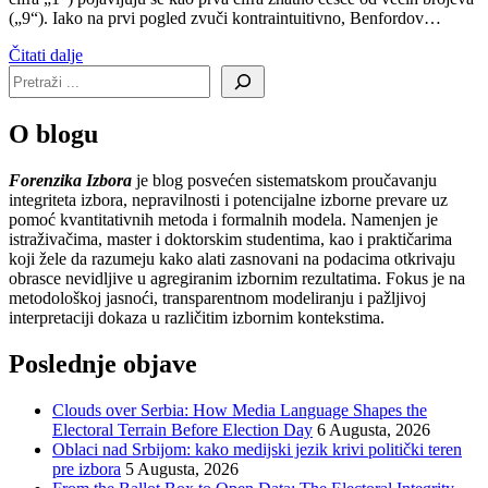
(„9“). Iako na prvi pogled zvuči kontraintuitivno, Benfordov…
Čitati dalje
O blogu
Forenzika Izbora
je blog posvećen sistematskom proučavanju
integriteta izbora, nepravilnosti i potencijalne izborne prevare uz
pomoć kvantitativnih metoda i formalnih modela. Namenjen je
istraživačima, master i doktorskim studentima, kao i praktičarima
koji žele da razumeju kako alati zasnovani na podacima otkrivaju
obrasce nevidljive u agregiranim izbornim rezultatima. Fokus je na
metodološkoj jasnoći, transparentnom modeliranju i pažljivoj
interpretaciji dokaza u različitim izbornim kontekstima.
Poslednje objave
Clouds over Serbia: How Media Language Shapes the
Electoral Terrain Before Election Day
6 Augusta, 2026
Oblaci nad Srbijom: kako medijski jezik krivi politički teren
pre izbora
5 Augusta, 2026