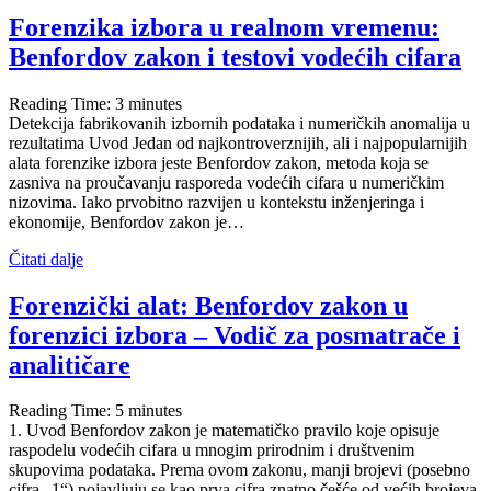
Forenzika izbora u realnom vremenu:
Benfordov zakon i testovi vodećih cifara
Reading Time:
3
minutes
Detekcija fabrikovanih izbornih podataka i numeričkih anomalija u
rezultatima Uvod Jedan od najkontroverznijih, ali i najpopularnijih
alata forenzike izbora jeste Benfordov zakon, metoda koja se
zasniva na proučavanju rasporeda vodećih cifara u numeričkim
nizovima. Iako prvobitno razvijen u kontekstu inženjeringa i
ekonomije, Benfordov zakon je…
Čitati dalje
Forenzički alat: Benfordov zakon u
forenzici izbora – Vodič za posmatrače i
analitičare
Reading Time:
5
minutes
1. Uvod Benfordov zakon je matematičko pravilo koje opisuje
raspodelu vodećih cifara u mnogim prirodnim i društvenim
skupovima podataka. Prema ovom zakonu, manji brojevi (posebno
cifra „1“) pojavljuju se kao prva cifra znatno češće od većih brojeva