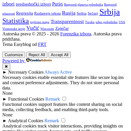
izbori
Putin
predsednički izbori
Raspored glasova pobednika
Raspored
Srbija
Rusija
Regresija
Rudarenje teksta
Serbia
Sečanj
izlaznosti
Statistika
Transparentnost
toplotne mape
Turska
udeo pobednika
USA
Vučić
Zaječar
Vremenske serije
Wisconsin
Autorska prava © 2025 - 2026
Forenzika izbora
. Autorska prava
pridržana.
Tema Easyblog od
FRT
Customize
Reject All
Accept All
Powered by
✖
►
Necessary Cookies
Always Active
Necessary cookies enable essential site features like secure log-ins
and consent preference adjustments. They do not store personal
data.
None
►
Functional Cookies
Remark
Functional cookies support features like content sharing on social
media, collecting feedback, and enabling third-party tools.
None
►
Analytical Cookies
Remark
Analytical cookies track visitor interactions, providing insights on