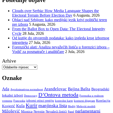
Poslednje objave
Clouds over Serbia: How Media Language Shapes the
Electoral Terrain Before Election Day
6 Augusta, 2026
Oblaci nad Srbijom: kako medijski jezik krivi politički teren
pre izbora
5 Augusta, 2026
From the Ballot Box to Open Data: The Electoral Integrity
Cycle
28 Jula, 2026
Od kutije do otvorenih podataka: kako izgleda krug izbornog
integriteta
27 Jula, 2026
Forenzički alati: Analiza nevažećih listića u forenzici izbora –
Vodič za posmatrače i analitičare
2 Jula, 2026
Arhive
Oznake
Ada
Aranđelovac
Bajina Bašta
Beogradski
Aproksimativna normalnost
D’Ontova metoda
lokalni izbori
Democracy
Forenzika u realnom
izborni otisci prstiju
Korelacija
vremenu
Francuska
kontrolne karte
konturni dijagram
Kurir
manjinska lista
Kula
Kosjerić
Mediji
Mešoviti modeli
parlamentarni
Milošević
Mionica
Negotin
Nevažeći listići
Panel