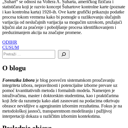
„Šuhart“ se odnosi na Voltera A. Šuharta, američkog fizičara i
statističara koji je razvio koncept Šuhartove kontrolne karte (poznate
i kao kontrolna karta) 1920-ih. Ove karte grafički prikazuju podatke
procesa tokom vremena kako bi pomogle u razlikovanju slučajnih
varijacija od neslučajnih varijacija sa mogućim uzrokom, pružajući
ključni alat za praćenje i poboljšanje procesa identifikovanjem i
preduzimanjem akcija na značajne promene.
Navigacija
ODIHR
CUSUM
članaka
O blogu
Forenzika Izbora
je blog posvećen sistematskom proučavanju
integriteta izbora, nepravilnosti i potencijalne izborne prevare uz
pomoć kvantitativnih metoda i formalnih modela. Namenjen je
istraživačima, master i doktorskim studentima, kao i praktičarima
koji žele da razumeju kako alati zasnovani na podacima otkrivaju
obrasce nevidljive u agregiranim izbornim rezultatima. Fokus je na
metodološkoj jasnoći, transparentnom modeliranju i pažljivoj
interpretaciji dokaza u različitim izbornim kontekstima.