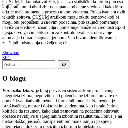
CUSUM
, ili kumulativni zbir, je alat za statističku kontrolu procesa
koji prati kumulativni zbir odstupanja od ciljne vrednosti kako bi se
otkrile male promene u procesu tokom vremena. Prikazivanjem ovih
tekućih zbirova,
CUSUM
grafikoni mogu otkriti trendove koji bi
mogli biti propušteni u sirovim podacima, prikazujući pomeranje
naviše za vrednosti iznad cilja i pomeranje naniže za vrednosti ispod
njega. Ovo ga čini efikasnim za kontrolu kvaliteta, otkrivanje
anomalija i obradu signala, jer pomaže u brzom identifikovanju
značajnih odstupanja od željenog cilja.
Navigacija
Shewhart
SPC
članaka
O blogu
Forenzika Izbora
je blog posvećen sistematskom proučavanju
integriteta izbora, nepravilnosti i potencijalne izborne prevare uz
pomoć kvantitativnih metoda i formalnih modela. Namenjen je
istraživačima, master i doktorskim studentima, kao i praktičarima
koji žele da razumeju kako alati zasnovani na podacima otkrivaju
obrasce nevidljive u agregiranim izbornim rezultatima. Fokus je na
metodološkoj jasnoći, transparentnom modeliranju i pažljivoj
interpretaciji dokaza u različitim izbornim kontekstima.