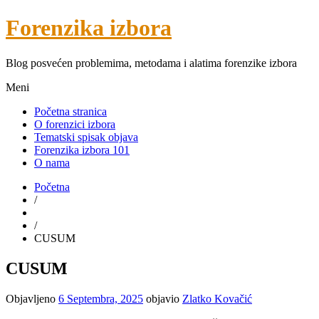
Forenzika izbora
Blog posvećen problemima, metodama i alatima forenzike izbora
Meni
Početna stranica
O forenzici izbora
Tematski spisak objava
Forenzika izbora 101
O nama
Početna
/
/
CUSUM
CUSUM
Objavljeno
6 Septembra, 2025
objavio
Zlatko Kovačić