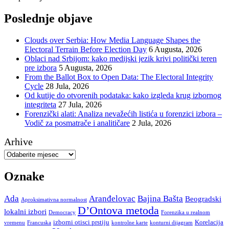
Poslednje objave
Clouds over Serbia: How Media Language Shapes the
Electoral Terrain Before Election Day
6 Augusta, 2026
Oblaci nad Srbijom: kako medijski jezik krivi politički teren
pre izbora
5 Augusta, 2026
From the Ballot Box to Open Data: The Electoral Integrity
Cycle
28 Jula, 2026
Od kutije do otvorenih podataka: kako izgleda krug izbornog
integriteta
27 Jula, 2026
Forenzički alati: Analiza nevažećih listića u forenzici izbora –
Vodič za posmatrače i analitičare
2 Jula, 2026
Arhive
Oznake
Ada
Aranđelovac
Bajina Bašta
Beogradski
Aproksimativna normalnost
D’Ontova metoda
lokalni izbori
Democracy
Forenzika u realnom
izborni otisci prstiju
Korelacija
vremenu
Francuska
kontrolne karte
konturni dijagram