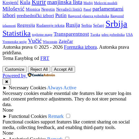
Kurir
manjinska lista
Kula
Kosjerić
Mediji
Mešoviti modeli
parlamentarni
Milošević
Mionica
Negotin
Nevažeći listići
Panel
izbori
Putin
predsednički izbori
Raspored glasova pobednika
Raspored
Srbija
Rusija
Regresija
Rudarenje teksta
Serbia
Sečanj
izlaznosti
Statistika
Transparentnost
toplotne mape
Turska
udeo pobednika
USA
Vučić
Zaječar
Vremenske serije
Wisconsin
Autorska prava © 2025 - 2026
Forenzika izbora
. Autorska prava
pridržana.
Tema Easyblog od
FRT
Customize
Reject All
Accept All
Powered by
✖
►
Necessary Cookies
Always Active
Necessary cookies enable essential site features like secure log-ins
and consent preference adjustments. They do not store personal
data.
None
►
Functional Cookies
Remark
Functional cookies support features like content sharing on social
media, collecting feedback, and enabling third-party tools.
None