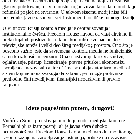
dokumentacioni centri detaljno opisuju način na koji su nezavisni
glasovi potiskivani, a javni prostor organizovan tako da reprodukuje
režimski pogled na stvarnost. U takvom sistemu mediji nisu bili
posrednici javne rasprave, već instrumenti političke homogenizacije.
U Putinovoj Rusiji kontrola medija je centralizovanija i
institucionalno čvršća. Freedom House navodi da vlast direktno ili
preko lojalnih poslovnih struktura kontroliše sve nacionalne
televizijske mreže i veliki deo šireg medijskog prostora. Ono što je
posebno važno jeste da savremena kontrola medija ne funkcioniše
samo kroz klasičnu cenzuru. Ona se ostvaruje kroz vlasništvo,
oglašavanje, pristup, licenciranje, pravne pritiske i ekonomsku
iscrpljenost nezavisnih aktera. Time se dobija autoritarni medijski
sistem koji ne mora svakoga da zabrani, jer mnoge protivnike
prethodno čini nevidljivim, finansijski neodrživim ili pravno
ranjivim.
Idete pogrešnim putem, drugovi!
Vučićeva Srbija predstavlja hibridniji model medijske kontrole.
Formalni pluralizam postoji, ali je javna sfera duboko
neuravnotežena. Freedom House i drugi međunarodni monitoring
izvori ukazuju na zarobljavanje institucija, pritiske na nezavisne