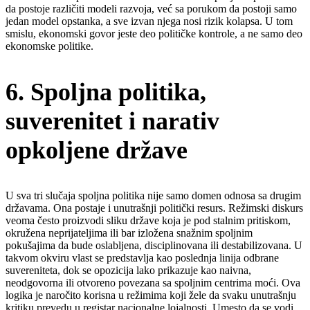
da postoje različiti modeli razvoja, već sa porukom da postoji samo
jedan model opstanka, a sve izvan njega nosi rizik kolapsa. U tom
smislu, ekonomski govor jeste deo političke kontrole, a ne samo deo
ekonomske politike.
6. Spoljna politika,
suverenitet i narativ
opkoljene države
U sva tri slučaja spoljna politika nije samo domen odnosa sa drugim
državama. Ona postaje i unutrašnji politički resurs. Režimski diskurs
veoma često proizvodi sliku države koja je pod stalnim pritiskom,
okružena neprijateljima ili bar izložena snažnim spoljnim
pokušajima da bude oslabljena, disciplinovana ili destabilizovana. U
takvom okviru vlast se predstavlja kao poslednja linija odbrane
suvereniteta, dok se opozicija lako prikazuje kao naivna,
neodgovorna ili otvoreno povezana sa spoljnim centrima moći. Ova
logika je naročito korisna u režimima koji žele da svaku unutrašnju
kritiku prevedu u registar nacionalne lojalnosti. Umesto da se vodi