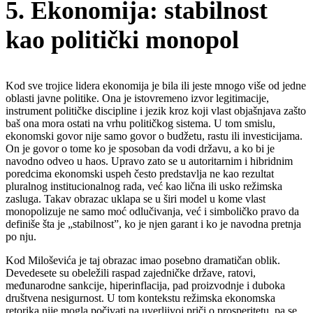
5. Ekonomija: stabilnost
kao politički monopol
Kod sve trojice lidera ekonomija je bila ili jeste mnogo više od jedne
oblasti javne politike. Ona je istovremeno izvor legitimacije,
instrument političke discipline i jezik kroz koji vlast objašnjava zašto
baš ona mora ostati na vrhu političkog sistema. U tom smislu,
ekonomski govor nije samo govor o budžetu, rastu ili investicijama.
On je govor o tome ko je sposoban da vodi državu, a ko bi je
navodno odveo u haos. Upravo zato se u autoritarnim i hibridnim
poredcima ekonomski uspeh često predstavlja ne kao rezultat
pluralnog institucionalnog rada, već kao lična ili usko režimska
zasluga. Takav obrazac uklapa se u širi model u kome vlast
monopolizuje ne samo moć odlučivanja, već i simboličko pravo da
definiše šta je „stabilnost”, ko je njen garant i ko je navodna pretnja
po nju.
Kod Miloševića je taj obrazac imao posebno dramatičan oblik.
Devedesete su obeležili raspad zajedničke države, ratovi,
međunarodne sankcije, hiperinflacija, pad proizvodnje i duboka
društvena nesigurnost. U tom kontekstu režimska ekonomska
retorika nije mogla počivati na uverljivoj priči o prosperitetu, pa se