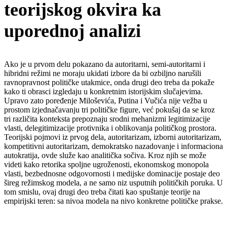
teorijskog okvira ka
uporednoj analizi
Ako je u prvom delu pokazano da autoritarni, semi-autoritarni i
hibridni režimi ne moraju ukidati izbore da bi ozbiljno narušili
ravnopravnost političke utakmice, onda drugi deo treba da pokaže
kako ti obrasci izgledaju u konkretnim istorijskim slučajevima.
Upravo zato poređenje Miloševića, Putina i Vučića nije vežba u
prostom izjednačavanju tri političke figure, već pokušaj da se kroz
tri različita konteksta prepoznaju srodni mehanizmi legitimizacije
vlasti, delegitimizacije protivnika i oblikovanja političkog prostora.
Teorijski pojmovi iz prvog dela, autoritarizam, izborni autoritarizam,
kompetitivni autoritarizam, demokratsko nazadovanje i informaciona
autokratija, ovde služe kao analitička sočiva. Kroz njih se može
videti kako retorika spoljne ugroženosti, ekonomskog monopola
vlasti, bezbednosne odgovornosti i medijske dominacije postaje deo
šireg režimskog modela, a ne samo niz usputnih političkih poruka. U
tom smislu, ovaj drugi deo treba čitati kao spuštanje teorije na
empirijski teren: sa nivoa modela na nivo konkretne političke prakse.