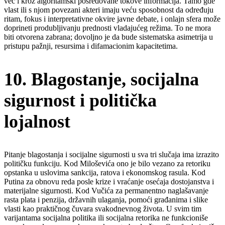
već i kroz algoritamski posredovane tokove informacija. Tamo gde
vlast ili s njom povezani akteri imaju veću sposobnost da određuju
ritam, fokus i interpretativne okvire javne debate, i onlajn sfera može
doprineti produbljivanju prednosti vladajućeg režima. To ne mora
biti otvorena zabrana; dovoljno je da bude sistematska asimetrija u
pristupu pažnji, resursima i difamacionim kapacitetima.
10. Blagostanje, socijalna
sigurnost i politička
lojalnost
Pitanje blagostanja i socijalne sigurnosti u sva tri slučaja ima izrazito
političku funkciju. Kod Miloševića ono je bilo vezano za retoriku
opstanka u uslovima sankcija, ratova i ekonomskog rasula. Kod
Putina za obnovu reda posle krize i vraćanje osećaja dostojanstva i
materijalne sigurnosti. Kod Vučića za permanentno naglašavanje
rasta plata i penzija, državnih ulaganja, pomoći građanima i slike
vlasti kao praktičnog čuvara svakodnevnog života. U svim tim
varijantama socijalna politika ili socijalna retorika ne funkcioniše