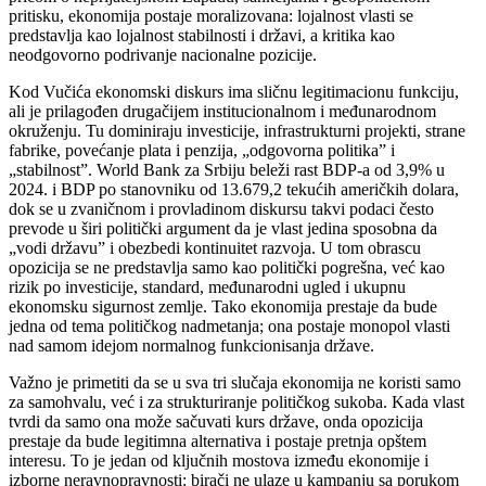
pritisku, ekonomija postaje moralizovana: lojalnost vlasti se
predstavlja kao lojalnost stabilnosti i državi, a kritika kao
neodgovorno podrivanje nacionalne pozicije.
Kod Vučića ekonomski diskurs ima sličnu legitimacionu funkciju,
ali je prilagođen drugačijem institucionalnom i međunarodnom
okruženju. Tu dominiraju investicije, infrastrukturni projekti, strane
fabrike, povećanje plata i penzija, „odgovorna politika” i
„stabilnost”. World Bank za Srbiju beleži rast BDP-a od 3,9% u
2024. i BDP po stanovniku od 13.679,2 tekućih američkih dolara,
dok se u zvaničnom i provladinom diskursu takvi podaci često
prevode u širi politički argument da je vlast jedina sposobna da
„vodi državu” i obezbedi kontinuitet razvoja. U tom obrascu
opozicija se ne predstavlja samo kao politički pogrešna, već kao
rizik po investicije, standard, međunarodni ugled i ukupnu
ekonomsku sigurnost zemlje. Tako ekonomija prestaje da bude
jedna od tema političkog nadmetanja; ona postaje monopol vlasti
nad samom idejom normalnog funkcionisanja države.
Važno je primetiti da se u sva tri slučaja ekonomija ne koristi samo
za samohvalu, već i za strukturiranje političkog sukoba. Kada vlast
tvrdi da samo ona može sačuvati kurs države, onda opozicija
prestaje da bude legitimna alternativa i postaje pretnja opštem
interesu. To je jedan od ključnih mostova između ekonomije i
izborne neravnopravnosti: birači ne ulaze u kampanju sa porukom