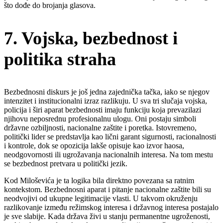
što dođe do brojanja glasova.
7. Vojska, bezbednost i
politika straha
Bezbednosni diskurs je još jedna zajednička tačka, iako se njegov
intenzitet i institucionalni izraz razlikuju. U sva tri slučaja vojska,
policija i širi aparat bezbednosti imaju funkciju koja prevazilazi
njihovu neposrednu profesionalnu ulogu. Oni postaju simboli
državne ozbiljnosti, nacionalne zaštite i poretka. Istovremeno,
politički lider se predstavlja kao lični garant sigurnosti, racionalnosti
i kontrole, dok se opozicija lakše opisuje kao izvor haosa,
neodgovornosti ili ugrožavanja nacionalnih interesa. Na tom mestu
se bezbednost pretvara u politički jezik.
Kod Miloševića je ta logika bila direktno povezana sa ratnim
kontekstom. Bezbednosni aparat i pitanje nacionalne zaštite bili su
neodvojivi od ukupne legitimacije vlasti. U takvom okruženju
razlikovanje između režimskog interesa i državnog interesa postajalo
je sve slabije. Kada država živi u stanju permanentne ugroženosti,