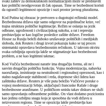
svaki zahtev za demokratskom normalizacijom može se predstaviti
kao politički neodgovoran ili čak opasan. Time se bezbednost koristi
da ograniči legitimnost opozicije i suzi prostor javnog pluralizma.
Kod Putina taj obrazac je pretvoren u dugotrajni režimski model.
Bezbednosna država nije samo odgovor na pojedinačne krize, već
trajna struktura političke legitimacije. Režim se oslanja na jezik
odbrane, ugroženosti i civilizacijskog sukoba, a rat i represija
predstavljaju se kao logične posledice zaštite države. Freedom
House za Rusiju beleži duboko urušavanje političkih i medijskih
sloboda, dok Reuters i drugi izvori pokazuju kako se taj proces
sistematski opravdava bezbednosnim rečnikom. U takvom okviru
svaka ozbiljnija opozicija lakše se stigmatizuje kao bezbednosni
problem, a ne kao legitimni takmac.
Kod Vučića bezbednosni narativ ima drugačiju formu, ali ne i
sasvim drugačiju političku funkciju. Vojna modernizacija, nabavka
naoružanja, insistiranje na neutralnosti i regionalnoj opreznosti, kao i
stalno naglašavanje stabilnosti i reda, doprinose slici lidera kao
zaštitnika države. Reuters je više puta beležio Vučićeve poruke o
vojnoj modernizaciji Srbije, uključujući francuske Rafale i druge
bezbednosne aranžmane. U političkom smislu takav diskurs ne služi
samo opravdanju odbrambene politike. On vlast dodatno pozicionira
kao jedinu ozbiljnu snagu koja je sposobna da vodi državu u
neizvesnom regionu. Time se opozicija lakše predstavlja kao