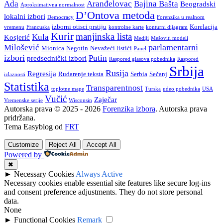
Ada
Aranđelovac
Bajina Bašta
Beogradski
Aproksimativna normalnost
D’Ontova metoda
lokalni izbori
Democracy
Forenzika u realnom
izborni otisci prstiju
Korelacija
vremenu
Francuska
kontrolne karte
konturni dijagram
Kurir
manjinska lista
Kula
Kosjerić
Mediji
Mešoviti modeli
parlamentarni
Milošević
Mionica
Negotin
Nevažeći listići
Panel
izbori
Putin
predsednički izbori
Raspored glasova pobednika
Raspored
Srbija
Rusija
Regresija
Rudarenje teksta
Serbia
Sečanj
izlaznosti
Statistika
Transparentnost
toplotne mape
Turska
udeo pobednika
USA
Vučić
Zaječar
Vremenske serije
Wisconsin
Autorska prava © 2025 - 2026
Forenzika izbora
. Autorska prava
pridržana.
Tema Easyblog od
FRT
Customize
Reject All
Accept All
Powered by
✖
►
Necessary Cookies
Always Active
Necessary cookies enable essential site features like secure log-ins
and consent preference adjustments. They do not store personal
data.
None
►
Functional Cookies
Remark