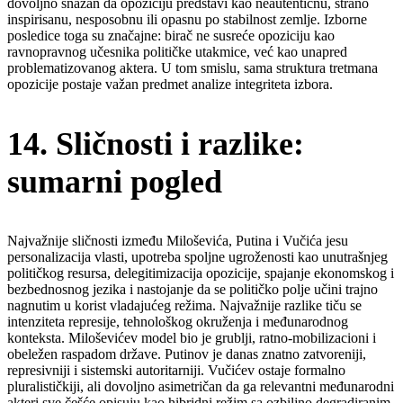
dovoljno snažan da opoziciju predstavi kao neautentičnu, strano
inspirisanu, nesposobnu ili opasnu po stabilnost zemlje. Izborne
posledice toga su značajne: birač ne susreće opoziciju kao
ravnopravnog učesnika političke utakmice, već kao unapred
problematizovanog aktera. U tom smislu, sama struktura tretmana
opozicije postaje važan predmet analize integriteta izbora.
14. Sličnosti i razlike:
sumarni pogled
Najvažnije sličnosti između Miloševića, Putina i Vučića jesu
personalizacija vlasti, upotreba spoljne ugroženosti kao unutrašnjeg
političkog resursa, delegitimizacija opozicije, spajanje ekonomskog i
bezbednosnog jezika i nastojanje da se političko polje učini trajno
nagnutim u korist vladajućeg režima. Najvažnije razlike tiču se
intenziteta represije, tehnološkog okruženja i međunarodnog
konteksta. Miloševićev model bio je grublji, ratno-mobilizacioni i
obeležen raspadom države. Putinov je danas znatno zatvoreniji,
represivniji i sistemski autoritarniji. Vučićev ostaje formalno
pluralističkiji, ali dovoljno asimetričan da ga relevantni međunarodni
akteri sve češće opisuju kao hibridni režim sa ozbiljno degradiranim