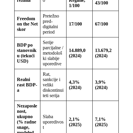
režima
o
Regime,
43/100
1/100
Pretežno
Freedom
pred-
on the Net
17/100
67/100
digitalni
skor
period
Serije
BDP po
parcijalne /
stanovnik
14.889,0
13.679,2
metodološ
u (tekući
(2024)
(2024)
ki slabije
USD)
uporedive
Rat,
Realni
sankcije i
4,3%
3,9%
rast BDP-
veliki
(2024)
(2024)
a
diskontinui
teti serija
Nezaposle
nost,
ukupno
Slaba
2,1%
7,1%
(% radne
uporedivos
(2025)
(2025)
snage,
t
modeled