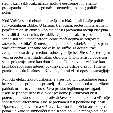
sledi važan zaključak: narativ spoljne ugroženosti nije samo
propagandna tehnika, nego način preuređenja samog političkog
polja.
Kod Vučića se isti obrazac pojavljuje u blažem, ali i dalje politički
funkcionalnom obliku. U kriznim trenucima, protestnim talasima ili
pojačanim društvenim sukobima, vlast i provladini mediji više puta
su tvrdili da iza nemira, destabilizacije ili pritisaka stoje strani faktori,
strane službe ili međunarodni centri moći kojima ne odgovara
„nezavisna Srbija”. Reuters je u martu 2025. zabeležio da je srpska
vlast optuživala zapadne obaveštajne službe za destabilizaciju
zemlje, dok su druge međunarodne agencije beležile slične tvrdnje u
vezi sa protestima i studentskim otporom. U tom registru opozicija
se ne prikazuje samo kao domaći politički protivnik, već kao kanal
kroz koji spoljašnji interesi pokušavaju da oslabe državu. Time se
granica između lojalnosti državi i lojalnosti vlasti opasno zamagljuje.
Politički efekat takvog diskursa je višestruk. On disciplinuje birače
kroz strah od spoljnog neprijatelja, daje vlasti monopol nad jezikom
patriotizma i istovremeno sužava prostor legitimnog neslaganja.
Kada se jednom uspostavi okvir po kome je kritikovati vlast
potencijalno isto što i raditi protiv države, izborna utakmica više nije
spor između alternativa. Ona se pretvara u test političke lojalnosti.
Upravo zato je ova tema važna za izborno-forenzičku analizu: jer
pokazuje kako se simbolički teren izbora oblikuje mnogo pre nego