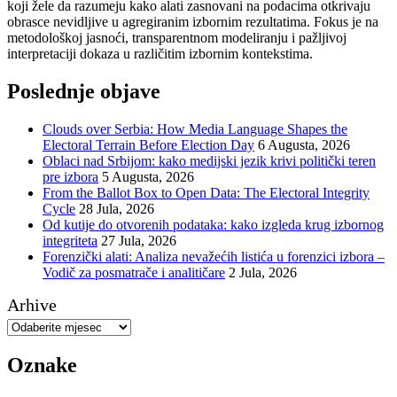
koji žele da razumeju kako alati zasnovani na podacima otkrivaju
obrasce nevidljive u agregiranim izbornim rezultatima. Fokus je na
metodološkoj jasnoći, transparentnom modeliranju i pažljivoj
interpretaciji dokaza u različitim izbornim kontekstima.
Poslednje objave
Clouds over Serbia: How Media Language Shapes the
Electoral Terrain Before Election Day
6 Augusta, 2026
Oblaci nad Srbijom: kako medijski jezik krivi politički teren
pre izbora
5 Augusta, 2026
From the Ballot Box to Open Data: The Electoral Integrity
Cycle
28 Jula, 2026
Od kutije do otvorenih podataka: kako izgleda krug izbornog
integriteta
27 Jula, 2026
Forenzički alati: Analiza nevažećih listića u forenzici izbora –
Vodič za posmatrače i analitičare
2 Jula, 2026
Arhive
Oznake