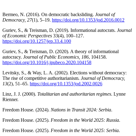
Bermeo, N. (2016). On democratic backsliding.
Journal of
Democracy, 27
(1), 5–19.
https://doi.org/10.1353/jod.2016.0012
Guriev, S., & Treisman, D. (2019). Informational autocrats.
Journal
of Economic Perspectives
33(4), 100–127.
https://doi.org/10.1257/jep.33.4.100
Guriev, S., & Treisman, D. (2020). A theory of informational
autocracy.
Journal of Public Economics, 186
, 104158.
https://doi.org/10.1016/j.jpubeco.2020.104158
Levitsky, S., & Way, L. A. (2002). Elections without democracy:
The rise of competitive authoritarianism.
Journal of Democracy,
13
(2), 51–65.
https://doi.org/10.1353/jod.2002.0026
Linz, J. J. (2000).
Totalitarian and authoritarian regimes
. Lynne
Rienner.
Freedom House. (2024).
Nations in Transit 2024: Serbia
.
Freedom House. (2025).
Freedom in the World 2025: Russia
.
Freedom House. (2025).
Freedom in the World 2025: Serbia
.