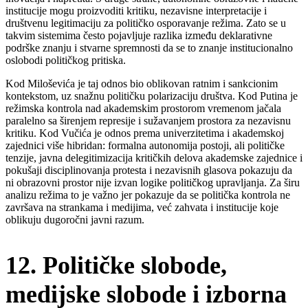
institucije mogu proizvoditi kritiku, nezavisne interpretacije i
društvenu legitimaciju za političko osporavanje režima. Zato se u
takvim sistemima često pojavljuje razlika između deklarativne
podrške znanju i stvarne spremnosti da se to znanje institucionalno
oslobodi političkog pritiska.
Kod Miloševića je taj odnos bio oblikovan ratnim i sankcionim
kontekstom, uz snažnu političku polarizaciju društva. Kod Putina je
režimska kontrola nad akademskim prostorom vremenom jačala
paralelno sa širenjem represije i sužavanjem prostora za nezavisnu
kritiku. Kod Vučića je odnos prema univerzitetima i akademskoj
zajednici više hibridan: formalna autonomija postoji, ali političke
tenzije, javna delegitimizacija kritičkih delova akademske zajednice i
pokušaji disciplinovanja protesta i nezavisnih glasova pokazuju da
ni obrazovni prostor nije izvan logike političkog upravljanja. Za širu
analizu režima to je važno jer pokazuje da se politička kontrola ne
završava na strankama i medijima, već zahvata i institucije koje
oblikuju dugoročni javni razum.
12. Političke slobode,
medijske slobode i izborna