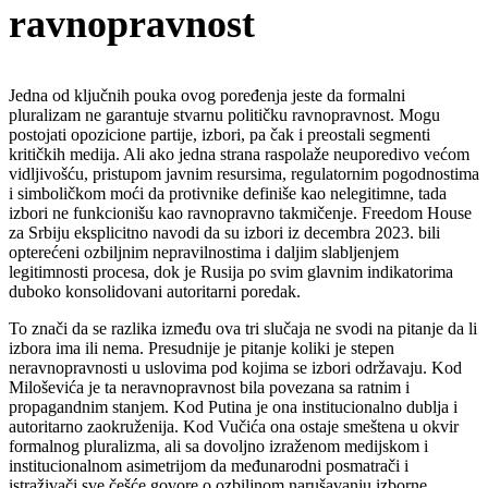
ravnopravnost
Jedna od ključnih pouka ovog poređenja jeste da formalni
pluralizam ne garantuje stvarnu političku ravnopravnost. Mogu
postojati opozicione partije, izbori, pa čak i preostali segmenti
kritičkih medija. Ali ako jedna strana raspolaže neuporedivo većom
vidljivošću, pristupom javnim resursima, regulatornim pogodnostima
i simboličkom moći da protivnike definiše kao nelegitimne, tada
izbori ne funkcionišu kao ravnopravno takmičenje. Freedom House
za Srbiju eksplicitno navodi da su izbori iz decembra 2023. bili
opterećeni ozbiljnim nepravilnostima i daljim slabljenjem
legitimnosti procesa, dok je Rusija po svim glavnim indikatorima
duboko konsolidovani autoritarni poredak.
To znači da se razlika između ova tri slučaja ne svodi na pitanje da li
izbora ima ili nema. Presudnije je pitanje koliki je stepen
neravnopravnosti u uslovima pod kojima se izbori održavaju. Kod
Miloševića je ta neravnopravnost bila povezana sa ratnim i
propagandnim stanjem. Kod Putina je ona institucionalno dublja i
autoritarno zaokruženija. Kod Vučića ona ostaje smeštena u okvir
formalnog pluralizma, ali sa dovoljno izraženom medijskom i
institucionalnom asimetrijom da međunarodni posmatrači i
istraživači sve češće govore o ozbiljnom narušavanju izborne