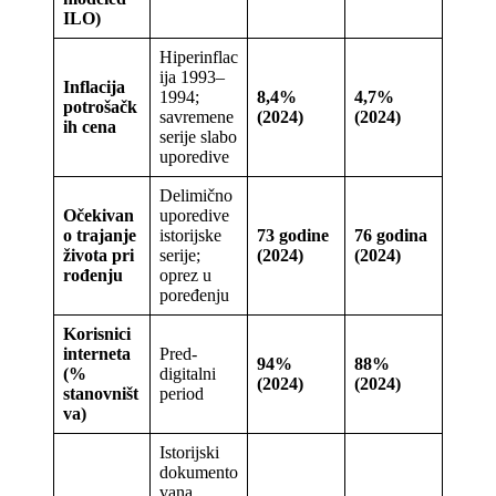
ILO)
Hiperinflac
ija 1993–
Inflacija
1994;
8,4%
4,7%
potrošačk
savremene
(2024)
(2024)
ih cena
serije slabo
uporedive
Delimično
Očekivan
uporedive
o trajanje
istorijske
73 godine
76 godina
života pri
serije;
(2024)
(2024)
rođenju
oprez u
poređenju
Korisnici
interneta
Pred-
94%
88%
(%
digitalni
(2024)
(2024)
stanovništ
period
va)
Istorijski
dokumento
vana