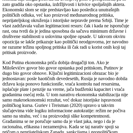
zato gradila oko opstanka, izdržljivosti i krivice spoljašnjih aktera.
Ekonomski slom se nije predstavljao kao posledica unutrašnjih
političkih odluka, već kao proizvod međunarodnog pritiska,
neprijateljskog okruženja i istorijske nepravde prema Srbiji. Time je
vlast zadržavala važan legitimacioni resurs: čak i kada ne isporučuje
rast, ona tvrdi da je jedina sposobna da sačuva minimum državne i
društvene stabilnosti u uslovima spoljne opsade. U takvom okviru
opozicija se lakše prikazuje kao politički neodgovorna, jer navodno
ne razume težinu spoljnog pritiska ili čak radi u korist onih koji taj
pritisak proizvode.
Kod Putina ekonomska priča dobija drugačiji ton. Ako je
Miloševićev govor bio govor opstanka pod pritiskom, Putinov je
dugo bio govor obnove. Ključni legitimizacioni obrazac bio je
jednostavan: posle haotičnih devedesetih, Rusija je navodno dobila
državu koja ponovo funkcioniše, vraća kontrolu nad resursima,
isplaćuje plate i penzije na vreme, jača budžetski kapacitet i vraća
građanima osećaj reda. U tom narativu ekonomska stabilizacija nije
samo makroekonomski rezultat, već dokaz istorijske ispravnosti
političkog kursa. Guriev i Treisman (2020) upravo u takvim
slučajevima vide logiku informacione autokratije: režim ne počiva
samo na strahu, već i na proizvodnji slike kompetentnosti.
Građanima se ne poručuje samo da je vlast jaka, nego i da je
racionalna, efikasna i nezamenjiva. Kada se taj narativ spoji sa
pričom o neprijateljskom Zapadu, sankcijama i geopolitičkom