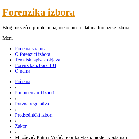
Forenzika izbora
Blog posvećen problemima, metodama i alatima forenzike izbora
Meni
Početna stranica
O forenzici izbora
Tematski spisak objava
Forenzika izbora 101
O nama
Početna
/
Parlamentarni izbori
/
Pravna regulativa
/
Predsednički izbori
/
Zakon
/
Milošević, Putin i Vučić: retorika vlasti, modeli vladanja i