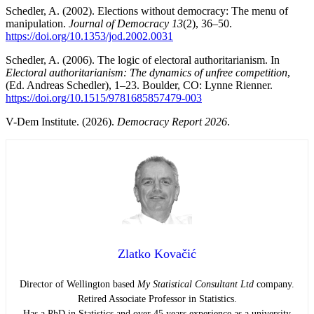
Schedler, A. (2002). Elections without democracy: The menu of
manipulation.
Journal of Democracy 13
(2), 36–50.
https://doi.org/10.1353/jod.2002.0031
Schedler, A. (2006). The logic of electoral authoritarianism. In
Electoral authoritarianism: The dynamics of unfree competition
,
(Ed. Andreas Schedler), 1–23. Boulder, CO: Lynne Rienner.
https://doi.org/10.1515/9781685857479-003
V-Dem Institute. (2026).
Democracy Report 2026
.
Zlatko Kovačić
Director of Wellington based
My Statistical Consultant Ltd
company.
Retired Associate Professor in Statistics.
Has a PhD in Statistics and over 45 years experience as a university