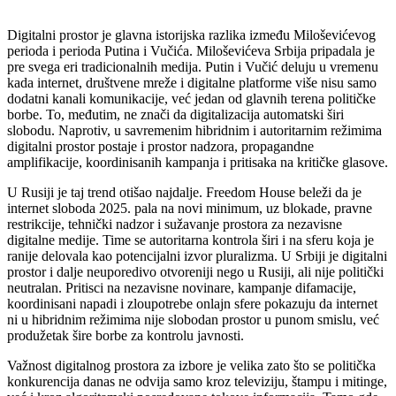
Digitalni prostor je glavna istorijska razlika između Miloševićevog
perioda i perioda Putina i Vučića. Miloševićeva Srbija pripadala je
pre svega eri tradicionalnih medija. Putin i Vučić deluju u vremenu
kada internet, društvene mreže i digitalne platforme više nisu samo
dodatni kanali komunikacije, već jedan od glavnih terena političke
borbe. To, međutim, ne znači da digitalizacija automatski širi
slobodu. Naprotiv, u savremenim hibridnim i autoritarnim režimima
digitalni prostor postaje i prostor nadzora, propagandne
amplifikacije, koordinisanih kampanja i pritisaka na kritičke glasove.
U Rusiji je taj trend otišao najdalje. Freedom House beleži da je
internet sloboda 2025. pala na novi minimum, uz blokade, pravne
restrikcije, tehnički nadzor i sužavanje prostora za nezavisne
digitalne medije. Time se autoritarna kontrola širi i na sferu koja je
ranije delovala kao potencijalni izvor pluralizma. U Srbiji je digitalni
prostor i dalje neuporedivo otvoreniji nego u Rusiji, ali nije politički
neutralan. Pritisci na nezavisne novinare, kampanje difamacije,
koordinisani napadi i zloupotrebe onlajn sfere pokazuju da internet
ni u hibridnim režimima nije slobodan prostor u punom smislu, već
produžetak šire borbe za kontrolu javnosti.
Važnost digitalnog prostora za izbore je velika zato što se politička
konkurencija danas ne odvija samo kroz televiziju, štampu i mitinge,