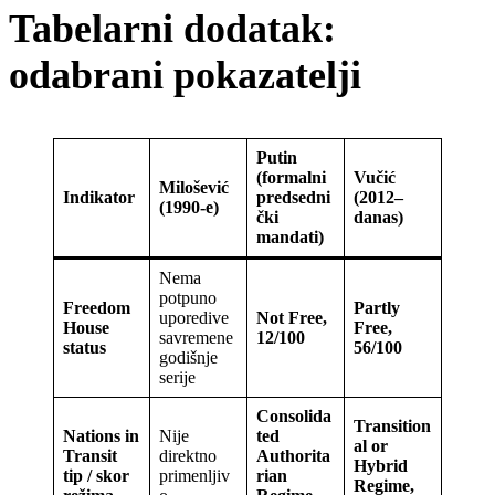
Tabelarni dodatak:
odabrani pokazatelji
Putin
(formalni
Vučić
Milošević
Indikator
predsedni
(2012–
(1990-e)
čki
danas)
mandati)
Nema
potpuno
Freedom
Partly
uporedive
Not Free,
House
Free,
savremene
12/100
status
56/100
godišnje
serije
Consolida
Transition
Nations in
Nije
ted
al or
Transit
direktno
Authorita
Hybrid
tip / skor
primenljiv
rian
Regime,