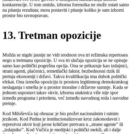
konkurencije. U tom smislu, izborna forenzika ne može ostati samo
na pitanju rezultata; mora postaviti i pitanje koliko je sam izborni
prostor bio ravnopravan.
13. Tretman opozicije
Možda se nigde jasnije ne vidi srodnost ova tri režimska repertoara
nego u tretmanu opozicije. U sva tri slučaja opozicija se ne opisuje
samo kao politički pogrešna opcija. Ona se prikazuje kao izdajnici,
strani agenti, plaćenici, remetilački faktor, bezbednosni rizik ili
pretnja ekonomiji i državi. Takva kvalifikacija ima dubok politički
efekat. Ona izmešta opoziciju iz prostora legitimnog demokratskog
neslaganja i smešta je u prostor moralne i državne sumnje. Kada se
jednom uspostavi takav okvir, izborna utakmica više nije spor
između programa i prioriteta, već između navodnog reda i navodne
pretnje.
Kod Miloševića taj obrazac je bio prožet nacionalnim i ratnim
jezikom. Kod Putina je institucionalizovan kroz zakonodavni i
represivni okvir koji javne kritičare pretvara u „strane agente” ili
„izdajnike”. Kod Vučića je medijski i politički mekši, ali i dalje