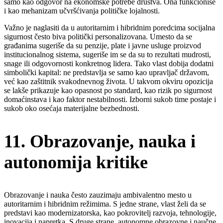
samo kao odgovor na ekonomske potrebe društva. Ona funkcioniše
i kao mehanizam učvršćivanja političke lojalnosti.
Važno je naglasiti da u autoritarnim i hibridnim poredcima socijalna
sigurnost često biva politički personalizovana. Umesto da se
građanima sugeriše da su penzije, plate i javne usluge proizvod
institucionalnog sistema, sugeriše im se da su to rezultati mudrosti,
snage ili odgovornosti konkretnog lidera. Tako vlast dobija dodatni
simbolički kapital: ne predstavlja se samo kao upravljač državom,
već kao zaštitnik svakodnevnog života. U takvom okviru opozicija
se lakše prikazuje kao opasnost po standard, kao rizik po sigurnost
domaćinstava i kao faktor nestabilnosti. Izborni sukob time postaje i
sukob oko osećaja materijalne bezbednosti.
11. Obrazovanje, nauka i
autonomija kritike
Obrazovanje i nauka često zauzimaju ambivalentno mesto u
autoritarnim i hibridnim režimima. S jedne strane, vlast želi da se
predstavi kao modernizatorska, kao pokrovitelj razvoja, tehnologije,
inovacija i napretka. S druge strane, autonomne obrazovne i naučne