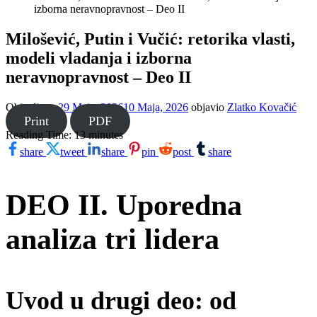
izborna neravnopravnost – Deo II
Milošević, Putin i Vučić: retorika vlasti,
modeli vladanja i izborna
neravnopravnost – Deo II
Objavljeno
29 Maja, 2026
10 Maja, 2026
objavio
Zlatko Kovačić
Print
PDF
Reading Time:
13
minutes
share
tweet
share
pin
post
share
DEO II. Uporedna
analiza tri lidera
Uvod u drugi deo: od