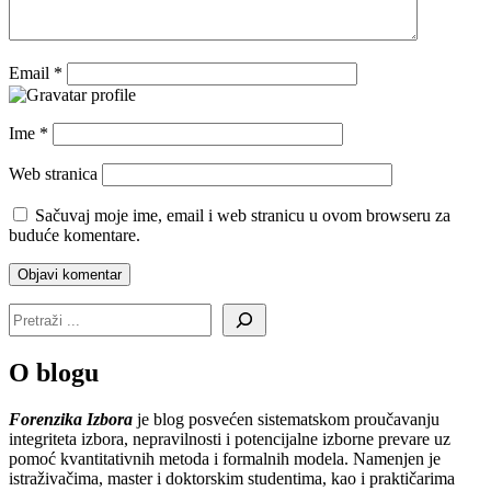
Email
*
Ime
*
Web stranica
Sačuvaj moje ime, email i web stranicu u ovom browseru za
buduće komentare.
O blogu
Forenzika Izbora
je blog posvećen sistematskom proučavanju
integriteta izbora, nepravilnosti i potencijalne izborne prevare uz
pomoć kvantitativnih metoda i formalnih modela. Namenjen je
istraživačima, master i doktorskim studentima, kao i praktičarima