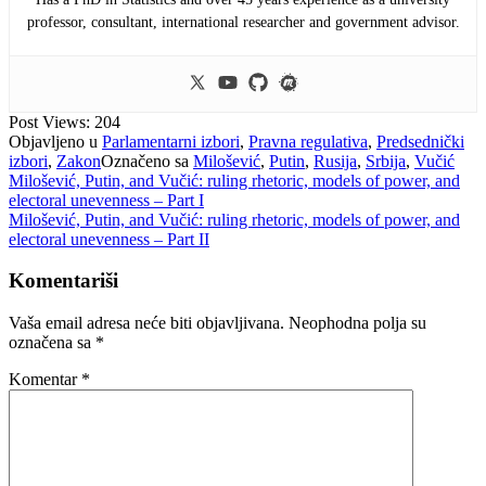
professor, consultant, international researcher and government advisor.
Post Views:
204
Objavljeno u
Parlamentarni izbori
,
Pravna regulativa
,
Predsednički
izbori
,
Zakon
Označeno sa
Milošević
,
Putin
,
Rusija
,
Srbija
,
Vučić
Navigacija
Milošević, Putin, and Vučić: ruling rhetoric, models of power, and
electoral unevenness – Part I
članaka
Milošević, Putin, and Vučić: ruling rhetoric, models of power, and
electoral unevenness – Part II
Komentariši
Vaša email adresa neće biti objavljivana.
Neophodna polja su
označena sa
*
Komentar
*