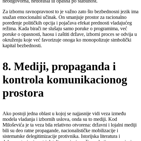
neodgovorna, nedorasla ili opasna po stabilnost.
Za izbornu ravnopravnost to je važno zato što bezbednosni jezik ima
snažan emocionalni učinak. On smanjuje prostor za racionalno
poređenje političkih opcija i pojačava efekat prednosti vladajućeg
režima. Kada birači ne slušaju samo poruke o programima, već
poruke o opasnosti, haosu i zaštiti države, izborni proces se odvija u
okruženju koje već favorizuje onoga ko monopolizuje simbolički
kapital bezbednosti.
8. Mediji, propaganda i
kontrola komunikacionog
prostora
Ako postoji jedna oblast u kojoj se najjasnije vidi veza između
modela vladanja i izbornih uslova, onda su to mediji. Kod
Miloševića je ta veza bila relativno otvorena: državni i lojalni mediji
bili su deo ratne propagande, nacionalističke mobilizacije i
sistematske delegitimizacije protivnika. Istorijska literatura i