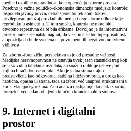
medije i ozbiljne nepravilnosti koje opterećuju izborne procese.
Posebno je važna političko-ekonomska dimenzija medijske kontrole:
raspodela javnog novca, netransparentni reklamni tokovi,
privilegovan položaj provladinih medija i regulatorne odluke koje
reprodukuju asimetriju. U tom smislu, kontrola ne mora biti
otvoreno represivna da bi bila efikasna. Dovoljno je da informativni
prostor bude sistematski nagnut, da vlast ima stalnu hiperprisutnost,
a opozicija da bude svedena na povremenu ili negativno uokvirenu
vidljivost.
Za izborno-forenzičku perspektivu to je od presudne važnosti.
Medijska neravnopravnost ne ostavlja uvek jasan statistički trag koji
se lako vidi u tabelama rezultata, ali snažno oblikuje uslove pod
kojima birači donose odluke. Ako je jedna strana trajno
predstavljena kao odgovorna, stabilna i državotvorna, a druga kao
haotična, opasna ili strana, tada su izbori već unapred strukturisani u
korist vladajućeg režima. Zato analiza medija nije dodatak izbornoj
forenzici, već jedan od njenih ključnih kontekstualnih stubova.
9. Internet i digitalni
prostor