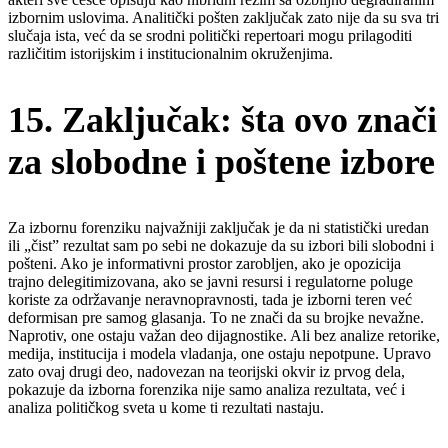
izbornim uslovima. Analitički pošten zaključak zato nije da su sva tri
slučaja ista, već da se srodni politički repertoari mogu prilagoditi
različitim istorijskim i institucionalnim okruženjima.
15. Zaključak: šta ovo znači
za slobodne i poštene izbore
Za izbornu forenziku najvažniji zaključak je da ni statistički uredan
ili „čist” rezultat sam po sebi ne dokazuje da su izbori bili slobodni i
pošteni. Ako je informativni prostor zarobljen, ako je opozicija
trajno delegitimizovana, ako se javni resursi i regulatorne poluge
koriste za održavanje neravnopravnosti, tada je izborni teren već
deformisan pre samog glasanja. To ne znači da su brojke nevažne.
Naprotiv, one ostaju važan deo dijagnostike. Ali bez analize retorike,
medija, institucija i modela vladanja, one ostaju nepotpune. Upravo
zato ovaj drugi deo, nadovezan na teorijski okvir iz prvog dela,
pokazuje da izborna forenzika nije samo analiza rezultata, već i
analiza političkog sveta u kome ti rezultati nastaju.