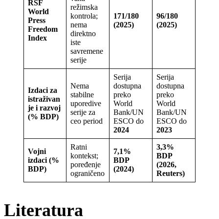
RSF
režimska
World
kontrola;
171/180
96/180
Press
nema
(2025)
(2025)
Freedom
direktno
Index
iste
savremene
serije
Serija
Serija
Nema
dostupna
dostupna
Izdaci za
stabilne
preko
preko
istraživan
uporedive
World
World
je i razvoj
serije za
Bank/UN
Bank/UN
(% BDP)
ceo period
ESCO do
ESCO do
2024
2023
Ratni
3,3%
Vojni
7,1%
kontekst;
BDP
izdaci (%
BDP
poređenje
(2026,
BDP)
(2024)
ograničeno
Reuters)
Literatura