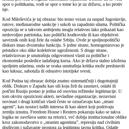
spor o politikama, vodi se spor o tome ko je uz državu, a ko protiv
nje.
Kod Miloševića je taj obrazac bio tesno vezan za raspad Jugoslavije,
ratove, međunarodne sankcije i sukob sa zapadnim silama. Politička
opozicija se u takvom ambijentu mogla relativno lako prikazati kao
nedovoljno patriotska, kao politički kratkovida ili kao objektivni
saveznik onih koji žele da oslabe Srbiju. Ovde je spoljnopolitički
diskurs imao dvostruku funkciju. S jedne strane, homogenizovao je
pristalice oko slike kolektivne ugroženosti. S druge strane,
relativizovao je unutrašnju odgovornost vlasti za političke i
ekonomske posledice tadašnjeg kursa. Ako je država stalno izložena
spoljnim udarima, onda se svaka unutrašnja kritika može predstaviti
kao luksuz, sabotaža ili odsustvo istorijske svesti.
Kod Putina taj obrazac dobija znatno sistematičniji i dugotrajniji
oblik. Diskurs o Zapadu kao sili koja želi da zaustavi, oslabi ili
potčini Rusiju postao je jedna od osovina režimske legitimacije. U
tom okviru opozicioni akteri, nevladine organizacije, nezavisni
novinari i drugi kritičari vlasti često se označavaju kao „strani
agenti”, kao nosioci tuđih interesa ili kao akteri koji podrivaju
zemlju iznutra. Freedom House i Reuters pokazuju kako se takva
logika ne završava samo na retorici, već dobija institucionalne oblike
kroz zakonodavstvo o „stranim agentima”, represiju nad civilnim
društvom i sužavanje prostora za legitimnu javnu kritiku. Odatle