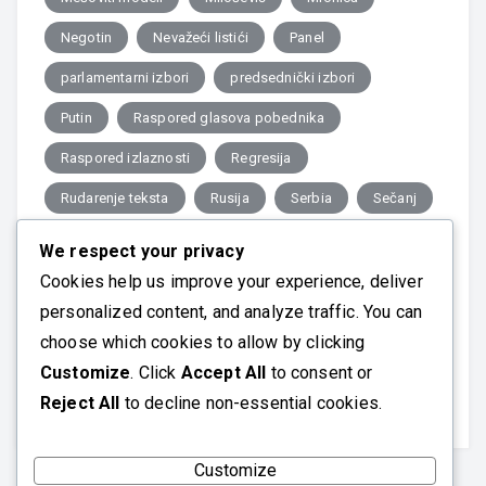
Negotin
Nevažeći listići
Panel
parlamentarni izbori
predsednički izbori
Putin
Raspored glasova pobednika
Raspored izlaznosti
Regresija
Rudarenje teksta
Rusija
Serbia
Sečanj
Srbija
Statistika
toplotne mape
We respect your privacy
Transparentnost
Turska
udeo pobednika
Cookies help us improve your experience, deliver
personalized content, and analyze traffic. You can
USA
Vremenske serije
Vučić
choose which cookies to allow by clicking
Wisconsin
z-poeni
Zaječar
Customize
. Click
Accept All
to consent or
Reject All
to decline non-essential cookies.
Customize