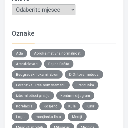
Oznake
Ada
Aproksimativna normalnost
Aranđelovac
Bajina Bašta
Beogradski lokalni izbori
D’Ontova metoda
Forenzika u realnom vremenu
Francuska
izborni otisci prstiju
konturni dijagram
Korelacija
Kosjerić
Kula
Kurir
Logit
manjinska lista
Mediji
Mešoviti modeli
Milošević
Mionica