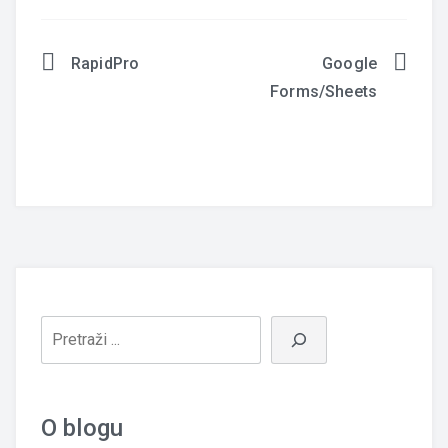
RapidPro
Google
Navigacija
Forms/Sheets
članaka
O blogu