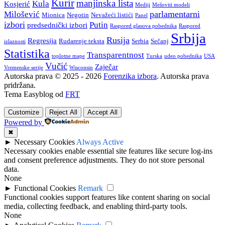
Kurir
manjinska lista
Kula
Kosjerić
Mediji
Mešoviti modeli
parlamentarni
Milošević
Mionica
Negotin
Nevažeći listići
Panel
izbori
Putin
predsednički izbori
Raspored glasova pobednika
Raspored
Srbija
Rusija
Regresija
Rudarenje teksta
Serbia
Sečanj
izlaznosti
Statistika
Transparentnost
toplotne mape
Turska
udeo pobednika
USA
Vučić
Zaječar
Vremenske serije
Wisconsin
Autorska prava © 2025 - 2026
Forenzika izbora
. Autorska prava
pridržana.
Tema Easyblog od
FRT
Customize
Reject All
Accept All
Powered by
✖
►
Necessary Cookies
Always Active
Necessary cookies enable essential site features like secure log-ins
and consent preference adjustments. They do not store personal
data.
None
►
Functional Cookies
Remark
Functional cookies support features like content sharing on social
media, collecting feedback, and enabling third-party tools.
None