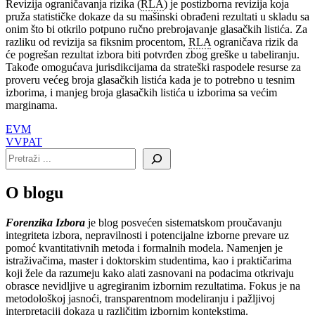
Revizija ograničavanja rizika (
RLA
) je postizborna revizija koja
pruža statističke dokaze da su mašinski obrađeni rezultati u skladu sa
onim što bi otkrilo potpuno ručno prebrojavanje glasačkih listića. Za
razliku od revizija sa fiksnim procentom,
RLA
ograničava rizik da
će pogrešan rezultat izbora biti potvrđen zbog greške u tabeliranju.
Takođe omogućava jurisdikcijama da strateški raspodele resurse za
proveru većeg broja glasačkih listića kada je to potrebno u tesnim
izborima, i manjeg broja glasačkih listića u izborima sa većim
marginama.
Navigacija
EVM
VVPAT
članaka
O blogu
Forenzika Izbora
je blog posvećen sistematskom proučavanju
integriteta izbora, nepravilnosti i potencijalne izborne prevare uz
pomoć kvantitativnih metoda i formalnih modela. Namenjen je
istraživačima, master i doktorskim studentima, kao i praktičarima
koji žele da razumeju kako alati zasnovani na podacima otkrivaju
obrasce nevidljive u agregiranim izbornim rezultatima. Fokus je na
metodološkoj jasnoći, transparentnom modeliranju i pažljivoj
interpretaciji dokaza u različitim izbornim kontekstima.