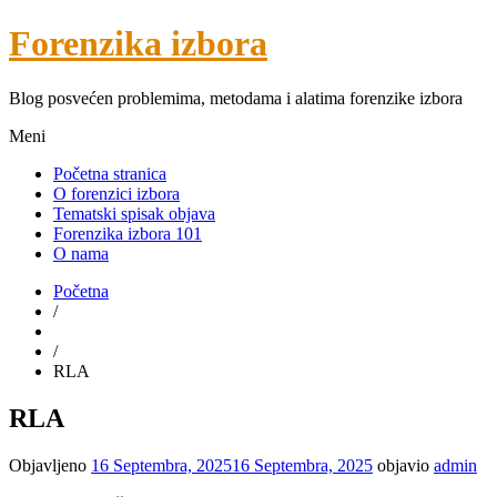
Forenzika izbora
Blog posvećen problemima, metodama i alatima forenzike izbora
Meni
Početna stranica
O forenzici izbora
Tematski spisak objava
Forenzika izbora 101
O nama
Početna
/
/
RLA
RLA
Objavljeno
16 Septembra, 2025
16 Septembra, 2025
objavio
admin