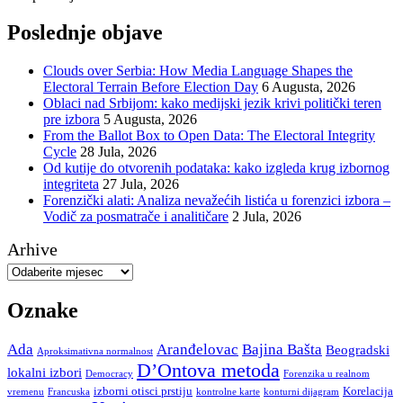
Poslednje objave
Clouds over Serbia: How Media Language Shapes the
Electoral Terrain Before Election Day
6 Augusta, 2026
Oblaci nad Srbijom: kako medijski jezik krivi politički teren
pre izbora
5 Augusta, 2026
From the Ballot Box to Open Data: The Electoral Integrity
Cycle
28 Jula, 2026
Od kutije do otvorenih podataka: kako izgleda krug izbornog
integriteta
27 Jula, 2026
Forenzički alati: Analiza nevažećih listića u forenzici izbora –
Vodič za posmatrače i analitičare
2 Jula, 2026
Arhive
Oznake
Ada
Aranđelovac
Bajina Bašta
Beogradski
Aproksimativna normalnost
D’Ontova metoda
lokalni izbori
Democracy
Forenzika u realnom
izborni otisci prstiju
Korelacija
vremenu
Francuska
kontrolne karte
konturni dijagram