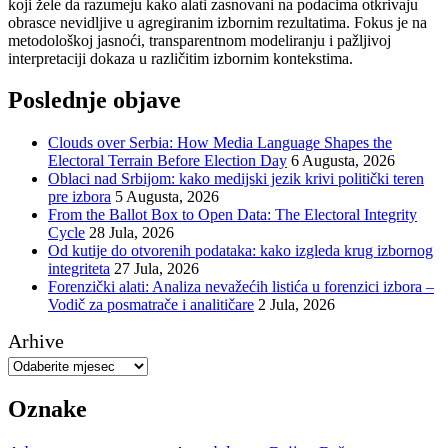
koji žele da razumeju kako alati zasnovani na podacima otkrivaju
obrasce nevidljive u agregiranim izbornim rezultatima. Fokus je na
metodološkoj jasnoći, transparentnom modeliranju i pažljivoj
interpretaciji dokaza u različitim izbornim kontekstima.
Poslednje objave
Clouds over Serbia: How Media Language Shapes the
Electoral Terrain Before Election Day
6 Augusta, 2026
Oblaci nad Srbijom: kako medijski jezik krivi politički teren
pre izbora
5 Augusta, 2026
From the Ballot Box to Open Data: The Electoral Integrity
Cycle
28 Jula, 2026
Od kutije do otvorenih podataka: kako izgleda krug izbornog
integriteta
27 Jula, 2026
Forenzički alati: Analiza nevažećih listića u forenzici izbora –
Vodič za posmatrače i analitičare
2 Jula, 2026
Arhive
Oznake