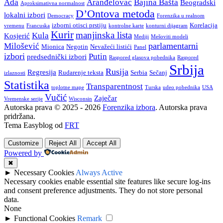
Ada
Aranđelovac
Bajina Bašta
Beogradski
Aproksimativna normalnost
D’Ontova metoda
lokalni izbori
Democracy
Forenzika u realnom
izborni otisci prstiju
Korelacija
vremenu
Francuska
kontrolne karte
konturni dijagram
Kurir
manjinska lista
Kula
Kosjerić
Mediji
Mešoviti modeli
parlamentarni
Milošević
Mionica
Negotin
Nevažeći listići
Panel
izbori
Putin
predsednički izbori
Raspored glasova pobednika
Raspored
Srbija
Rusija
Regresija
Rudarenje teksta
Serbia
Sečanj
izlaznosti
Statistika
Transparentnost
toplotne mape
Turska
udeo pobednika
USA
Vučić
Zaječar
Vremenske serije
Wisconsin
Autorska prava © 2025 - 2026
Forenzika izbora
. Autorska prava
pridržana.
Tema Easyblog od
FRT
Customize
Reject All
Accept All
Powered by
✖
►
Necessary Cookies
Always Active
Necessary cookies enable essential site features like secure log-ins
and consent preference adjustments. They do not store personal
data.
None
►
Functional Cookies
Remark