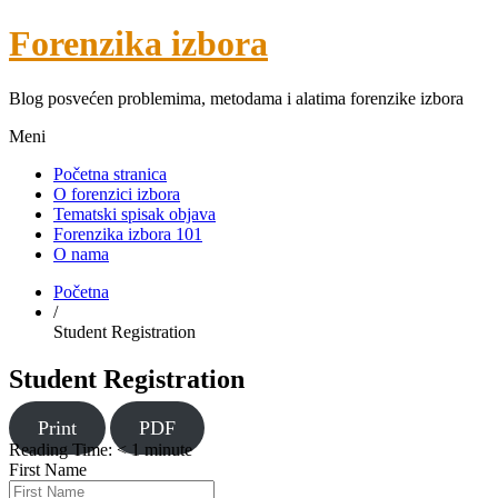
Forenzika izbora
Blog posvećen problemima, metodama i alatima forenzike izbora
Meni
Početna stranica
O forenzici izbora
Tematski spisak objava
Forenzika izbora 101
O nama
Početna
/
Student Registration
Student Registration
Print
PDF
Reading Time:
< 1
minute
First Name