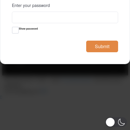
Enter your password
Show password
Submit
Autorska prava © 2025 - 2026
Forenzika izbora
. Autorska prava
pridržana.
Tema Easyblog od
FRT